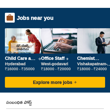
Jobs near you
Child Care and
Office Staff
Chemist
Patient care
Production
Hyderabad
West-godavari
Vishakapatnam-
new
Executive
₹16000 - ₹35000
₹18000 - ₹20000
₹18000 - ₹24000
Explore more jobs
సంబంధిత పోస్ట్