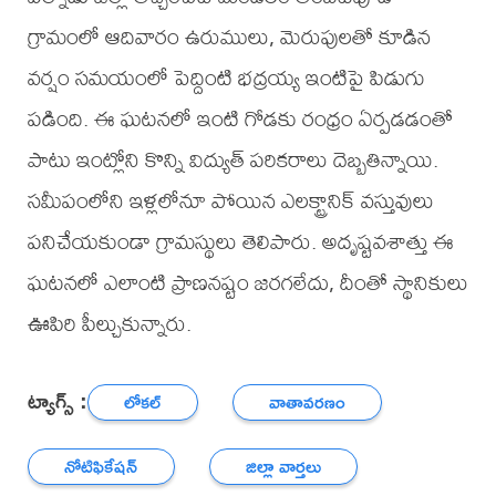
గ్రామంలో ఆదివారం ఉరుములు, మెరుపులతో కూడిన
వర్షం సమయంలో పెద్దింటి భద్రయ్య ఇంటిపై పిడుగు
పడింది. ఈ ఘటనలో ఇంటి గోడకు రంధ్రం ఏర్పడడంతో
పాటు ఇంట్లోని కొన్ని విద్యుత్ పరికరాలు దెబ్బతిన్నాయి.
సమీపంలోని ఇళ్లలోనూ పోయిన ఎలక్ట్రానిక్ వస్తువులు
పనిచేయకుండా గ్రామస్థులు తెలిపారు. అదృష్టవశాత్తు ఈ
ఘటనలో ఎలాంటి ప్రాణనష్టం జరగలేదు, దీంతో స్థానికులు
ఊపిరి పీల్చుకున్నారు.
ట్యాగ్స్ :
లోకల్
వాతావరణం
నోటిఫికేషన్
జిల్లా వార్తలు