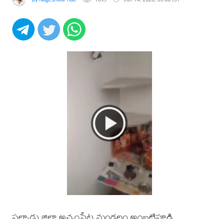
పల్నాడు జిల్లా అచ్చంపేట మండలం అంబటిపూడి