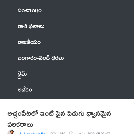
పంచాంగం
రాశి ఫలాలు
రాజకీయం
బంగారం-వెండి ధరలు
క్రైమ్
అనేకం
అచ్చంపేటలో ఇంటి పైన పిడుగు ధ్వాసమైన
పరికరాలు
By Nageshwar Rao
1639
Jun 14, 2026, 05:06 IST