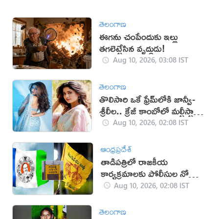
తెలంగాణ
ఈగను చంపేందుకు ఇల్లు
తగలెట్టేసిన వృద్ధుడు!
Aug 10, 2026, 03:08 IST
తెలంగాణ
తొలిసారి ఒకే ఫ్రేమ్‌లోకి జాన్వీ-
శ్రీలీల.. క్రేజీ కాంబోలో మల్టీస్టారర్
సినిమా?
Aug 10, 2026, 02:08 IST
ఆంధ్రప్రదేశ్
తాడిపత్రిలో రాజకీయ
కార్యక్రమాలకు పోలీసుల నో
ఎంట్రీ
Aug 10, 2026, 02:08 IST
తెలంగాణ