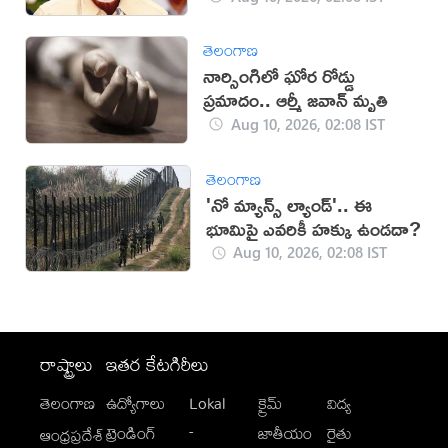
తెలంగాణ
నార్సింగిలో ఘోర రోడ్డు
ప్రమాదం.. ఆర్మీ జవాన్ మృతి
Aug 10, 2026, 02:08 IST
తెలంగాణ
'నో మ్యాన్స్ ల్యాండ్'.. ఈ
భూమిపై ఎవరికీ హక్కు ఉండదా?
Aug 10, 2026, 02:08 IST
రాష్ట్రాలు
ఇతర కేటగిరీలు
తెలంగాణ
ఉద్యోగాలు
Lokal
క్రైమ్
విద్య
-
ట్రెండింగ్
జాతీయం
రైతు
ఆంధ్రప్రదేశ్