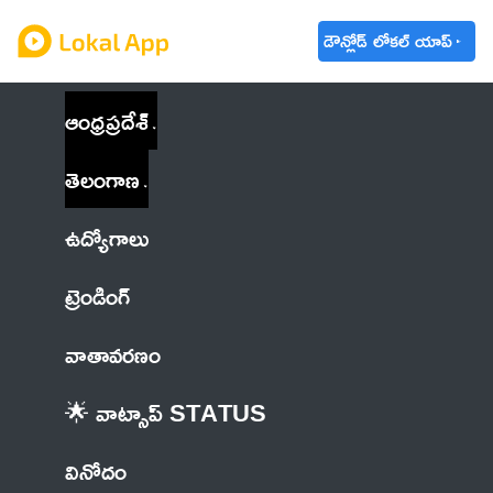
డౌన్లోడ్ లోకల్ యాప్
ఆంధ్రప్రదేశ్
తెలంగాణ
ఉద్యోగాలు
ట్రెండింగ్
వాతావరణం
🌟 వాట్సాప్ STATUS
వినోదం