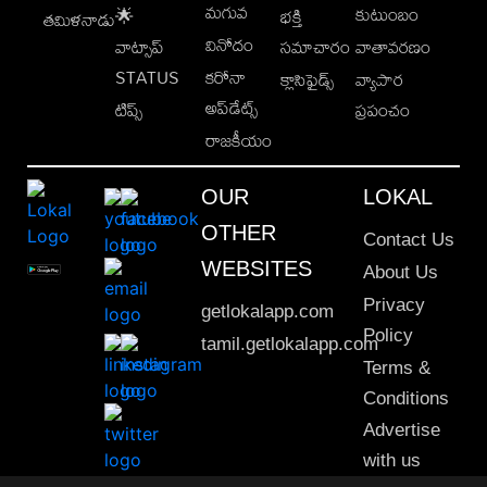
మగువ
కుటుంబం
🌟
భక్తి
తమిళనాడు
వినోదం
వాట్సాప్
సమాచారం
వాతావరణం
STATUS
కరోనా
క్లాసిఫైడ్స్
వ్యాపార
అప్‌డేట్స్
టిప్స్
ప్రపంచం
రాజకీయం
OUR
LOKAL
OTHER
Contact Us
WEBSITES
About Us
Privacy
getlokalapp.com
Policy
tamil.getlokalapp.com
Terms &
Conditions
Advertise
with us