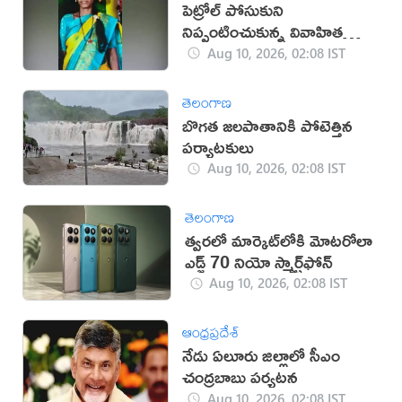
పెట్రోల్ పోసుకుని
నిప్పంటించుకున్న వివాహిత
మృతి
Aug 10, 2026, 02:08 IST
తెలంగాణ
బొగత జలపాతానికి పోటెత్తిన
పర్యాటకులు
Aug 10, 2026, 02:08 IST
తెలంగాణ
త్వరలో మార్కెట్‌లోకి మోటరోలా
ఎడ్జ్ 70 నియో స్మార్ట్‌ఫోన్
Aug 10, 2026, 02:08 IST
ఆంధ్రప్రదేశ్
నేడు ఏలూరు జిల్లాలో సీఎం
చంద్రబాబు పర్యటన
Aug 10, 2026, 02:08 IST