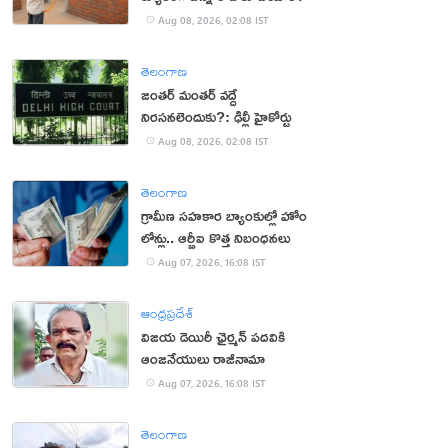
Aug 08, 2026, 02:08 IST
తెలంగాణ
జంతర్ మంతర్ వద్దే
నిరసనలెందుకు?: ఢిల్లీ హైకోర్టు
Aug 08, 2026, 02:08 IST
తెలంగాణ
గ్రామీణ సహకార బ్యాంకుల్లో హోం
లోన్లు.. ఆర్బీఐ కొత్త నిబంధనలు
Aug 07, 2026, 16:08 IST
ఆంధ్రప్రదేశ్
విజయ డెయిరీ ఛైర్మన్ పదవికి
ఆంజనేయులు రాజీనామా
Aug 07, 2026, 16:08 IST
తెలంగాణ