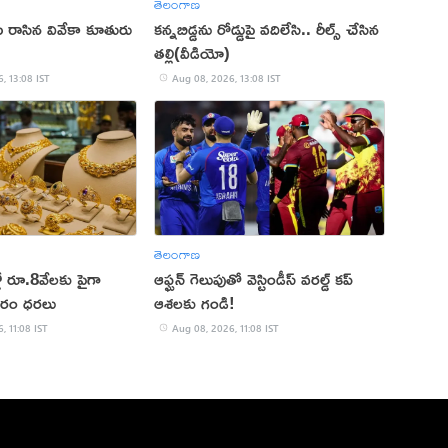
తెలంగాణ
లేఖ రాసిన వివేకా కూతురు
కన్నబిడ్డను రోడ్డుపై వదిలేసి.. రీల్స్ చేసిన
తల్లి(వీడియో)
, 13:08 IST
Aug 08, 2026, 13:08 IST
తెలంగాణ
ో రూ.8వేలకు పైగా
ఆఫ్ఘన్ గెలుపుతో వెస్టిండీస్ వరల్డ్ కప్
ారం ధరలు
ఆశలకు గండి!
, 11:08 IST
Aug 08, 2026, 11:08 IST