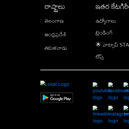
రాష్ట్రాలు
ఇతర కేటగిర
తెలంగాణ
ఉద్యోగాలు
ట్రెండింగ్
ఆంధ్రప్రదేశ్
🌟 వాట్సాప్ S
తమిళనాడు
టిప్స్