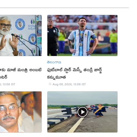
తెలంగాణ
కు మాజీ మంత్రి అంబటి
ఫుట్‌బాల్ స్టార్ మెస్సీ తండ్రి జార్జ్
టర్‌
కన్నుమూత
, 13:08 IST
Aug 08, 2026, 13:08 IST