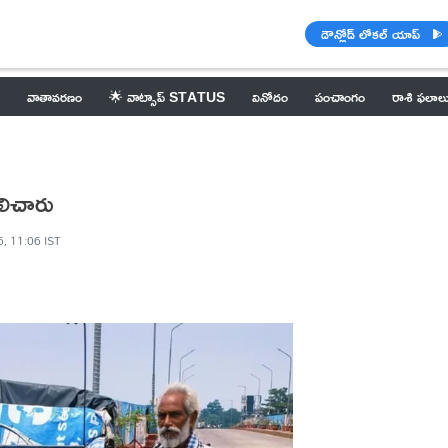
డౌన్లోడ్ లోకల్ యాప్
వాతావరణం
🌟 వాట్సాప్ STATUS
వినోదం
పంచాంగం
రాశి ఫలాల
నిలిచారు
6, 11:06 IST