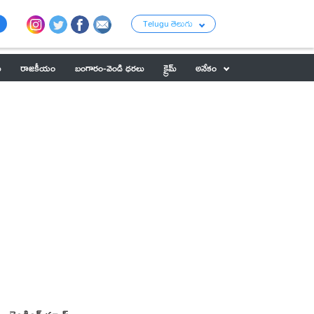
Telugu తెలుగు
ు
రాజకీయం
బంగారం-వెండి ధరలు
క్రైమ్
అనేకం