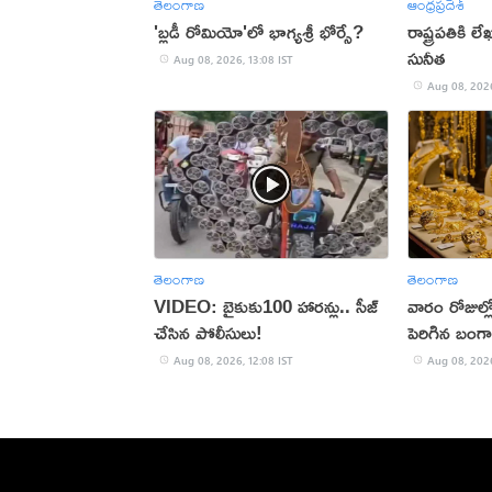
తెలంగాణ
ఆంధ్రప్రదేశ్
'బ్లడీ రోమియో'లో భాగ్యశ్రీ భోర్సే?
రాష్ట్రపతికి 
సునీత
Aug 08, 2026, 13:08 IST
Aug 08, 2026
తెలంగాణ
తెలంగాణ
VIDEO: బైకుకు100 హారన్లు.. సీజ్
వారం రోజుల్ల
చేసిన పోలీసులు!
పెరిగిన బంగ
Aug 08, 2026, 12:08 IST
Aug 08, 2026