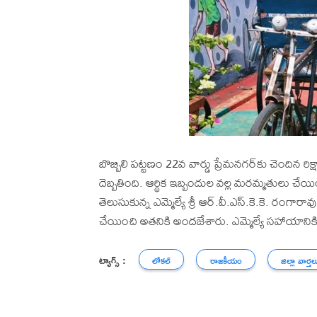
బొబ్బిలి పట్టణం 22వ వార్డు ప్రేమనగర్‌కు చెందిన రిక్
దెబ్బతింది. ఆర్థిక ఇబ్బందుల వల్ల మరమ్మతులు చేయ
తెలుసుకున్న ఎమ్మెల్యే శ్రీ ఆర్.వీ.ఎస్.కె.కె. రంగా
చేయించి అతనికి అందజేశారు. ఎమ్మెల్యే సహాయానికి 
ట్యాగ్స్ :
లోకల్
రాజకీయం
జిల్లా వార్తల