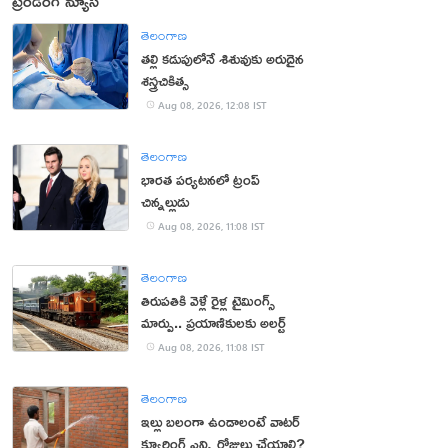
ట్రెండింగ్ న్యూస్
తెలంగాణ
తల్లి కడుపులోనే శిశువుకు అరుదైన
శస్త్రచికిత్స
Aug 08, 2026, 12:08 IST
తెలంగాణ
భారత పర్యటనలో ట్రంప్‌
చిన్నల్లుడు
Aug 08, 2026, 11:08 IST
తెలంగాణ
తిరుపతికి వెళ్లే రైళ్ల టైమింగ్స్
మార్పు.. ప్రయాణికులకు అలర్ట్
Aug 08, 2026, 11:08 IST
తెలంగాణ
ఇల్లు బలంగా ఉండాలంటే వాటర్
క్యూరింగ్ ఎన్ని రోజులు చేయాలి?