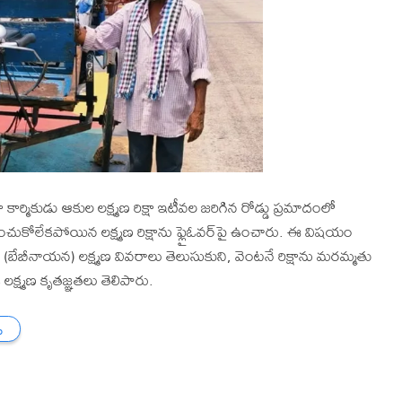
షా కార్మికుడు ఆకుల లక్ష్మణ రిక్షా ఇటీవల జరిగిన రోడ్డు ప్రమాదంలో
ించుకోలేకపోయిన లక్ష్మణ రిక్షాను ఫ్లైఓవర్‌పై ఉంచారు. ఈ విషయం
రావు (బేబీనాయన) లక్ష్మణ వివరాలు తెలుసుకుని, వెంటనే రిక్షాను మరమ్మతు
లక్ష్మణ కృతజ్ఞతలు తెలిపారు.
ు