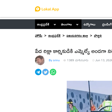
ఆంధ్రప్రదేశ్
తెలంగాణ
ఉద్యోగాలు
ట్రెండింగ్
హోమ్
ఆంధ్రప్రదేశ్
విజయనగరం జిల్లా
బొబ్బిలి
పేద రిక్షా కార్మికుడికి ఎమ్మెల్యే అండగా 
By srinu
1389
చూసినవారు
Jun 13, 202