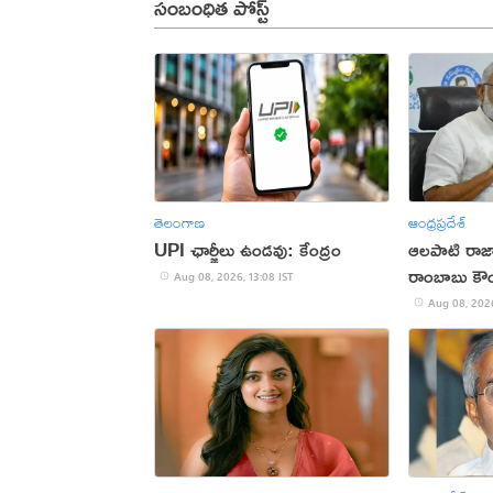
సంబంధిత పోస్ట్
తెలంగాణ
ఆంధ్రప్రదేశ్
UPI ఛార్జీలు ఉండవు: కేంద్రం
ఆలపాటి రాజా
రాంబాబు కౌం
Aug 08, 2026, 13:08 IST
Aug 08, 2026