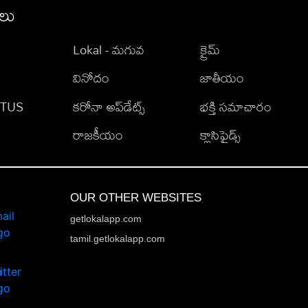
ీలు
Lokal - మగువ
క్రైమ్
వినోదం
జాతీయం
TATUS
కరోనా అప్‌డేట్స్
భక్తి సమాచారం
రాజకీయం
క్లాసిఫైడ్స్
OUR OTHER WEBSITES
getlokalapp.com
tamil.getlokalapp.com