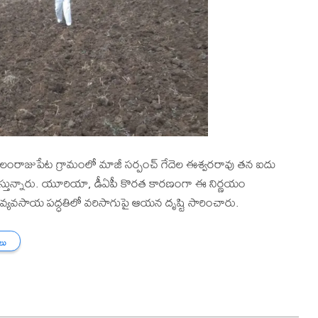
రాజుపేట గ్రామంలో మాజీ సర్పంచ్ గేదెల ఈశ్వరరావు తన ఐదు
చేస్తున్నారు. యూరియా, డీఏపీ కొరత కారణంగా ఈ నిర్ణయం
ి వ్యవసాయ పద్ధతిలో వరిసాగుపై ఆయన దృష్టి సారించారు.
తలు