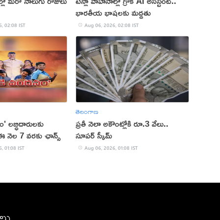
రాల్లో మరో నాలుగు రోజులు
టెస్లా వాహనాల్లో గ్రోక్ AI అసిస్టెంట్..
భారతీయ భాషలకు మద్దతు
, 02:08 IST
Aug 06, 2026, 02:08 IST
తెలంగాణ
నం' లబ్ధిదారులకు
ప్రతీ నెలా అకౌంట్లోకి రూ.3 వేలు..
. ఈ నెల 7 వరకు ఛాన్స్
సూపర్ స్కీమ్
, 01:08 IST
Aug 06, 2026, 01:08 IST
ీలు