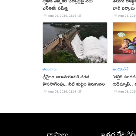
స్థానిక ఎన్నికల ఏర్పాట్లపై నేడు
తెలుగు రాష్ట్
ఎస్ఈసీ సమీక్ష
భారీ వర్షాలు
Aug 06, 2026, 02:08 IST
Aug 06, 2026
తెలంగాణ
ఆంధ్రప్రదేశ్
శ్రీశైలం జలాశయానికి వరద
'తల్లికి వంద
కొనసాగింపు.. నీటి మట్టం పెరుగుదల
గుడ్‌న్యూస్.
Aug 06, 2026, 02:08 IST
Aug 06, 2026
రాష్ట్రాలు
ఇతర కేటగిర