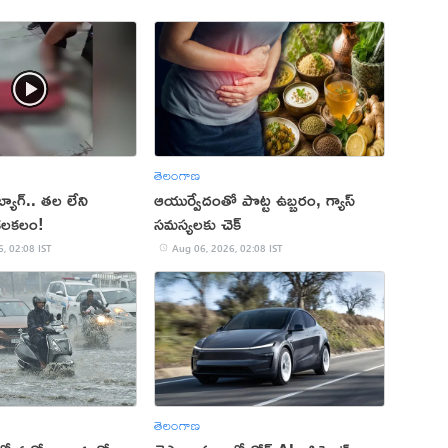
తెలంగాణ
బ్యాగ్.. తల లేని
ఆయుర్వేదంతో పొట్ట ఉబ్బరం, గ్యాస్
కలకలం!
సమస్యలకు చెక్
, 02:08 IST
Aug 06, 2026, 02:08 IST
తెలంగాణ