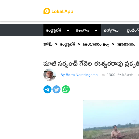
ఆంధ్రప్రదేశ్
తెలంగాణ
ఉద్యోగాలు
ట్రెండింగ్
హోమ్
ఆంధ్రప్రదేశ్
విజయనగరం జిల్లా
గజపతినగరం
మాజీ సర్పంచ్ గేదెల ఈశ్వరరావు ప్రక
By Borra Narasingarao
1300
చూసినవారు