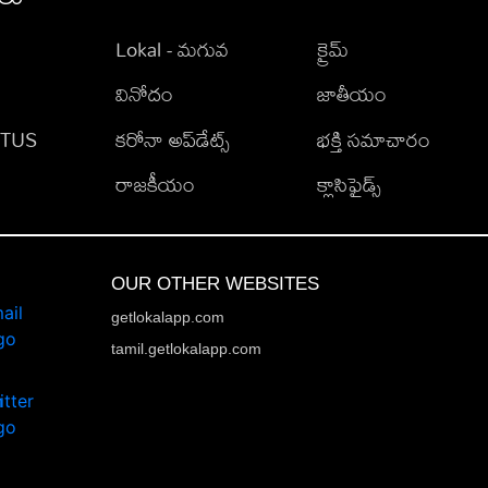
Lokal - మగువ
క్రైమ్
వినోదం
జాతీయం
TATUS
కరోనా అప్‌డేట్స్
భక్తి సమాచారం
రాజకీయం
క్లాసిఫైడ్స్
OUR OTHER WEBSITES
getlokalapp.com
tamil.getlokalapp.com