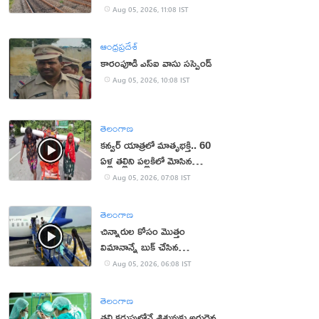
Aug 05, 2026, 11:08 IST
ఆంధ్రప్రదేశ్
కారంపూడి ఎస్ఐ వాసు స‌స్పెండ్‌
Aug 05, 2026, 10:08 IST
తెలంగాణ
కన్వర్ యాత్రలో మాతృభక్తి.. 60
ఏళ్ల తల్లిని పల్లకిలో మోసిన
కొడుకు, కోడలు!
Aug 05, 2026, 07:08 IST
తెలంగాణ
చిన్నారుల కోసం మొత్తం
విమానాన్నే బుక్ చేసిన
యూట్యూబర్
Aug 05, 2026, 06:08 IST
తెలంగాణ
తల్లి కడుపులోనే శిశువుకు అరుదైన