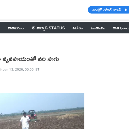
డౌన్లోడ్ లోకల్ యాప్
వాతావరణం
🌟 వాట్సాప్ STATUS
వినోదం
పంచాంగం
రాశి ఫలాల
ృతి వ్యవసాయంతో వరి సాగు
Jun 13, 2026, 06:06 IST