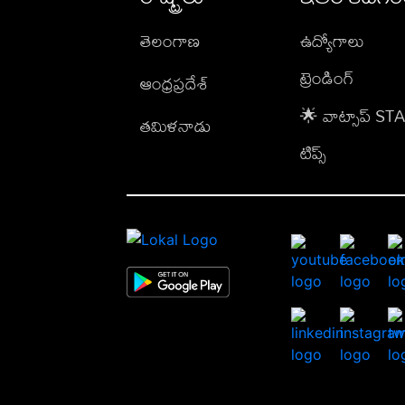
తెలంగాణ
ఉద్యోగాలు
ట్రెండింగ్
ఆంధ్రప్రదేశ్
🌟 వాట్సాప్ S
తమిళనాడు
టిప్స్