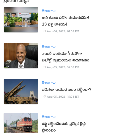
ట్రెండింగ్ న్యూస్
తెలంగాణ
గాలి నుంచి నీటిని తయారుచేసిన
13 ఏళ్ల బాలుడు!
Aug 06, 2026, 01:08 IST
తెలంగాణ
ఎయిర్ ఇండియా సీఈవోగా
టెవోల్డే గెబ్రెమరియం నియామకం
Aug 05, 2026, 16:08 IST
తెలంగాణ
అమెరికా ఆయుధ బలం తగ్గిందా?
Aug 05, 2026, 15:08 IST
తెలంగాణ
రద్దీ తగ్గించేందుకు ప్రత్యేక రైళ్లు
ప్రారంభం