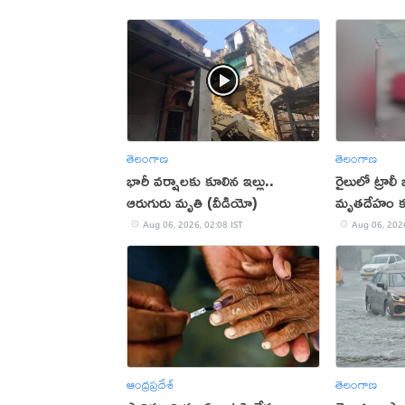
తెలంగాణ
తెలంగాణ
భారీ వర్షాలకు కూలిన ఇల్లు..
రైలులో ట్రాలీ 
ఆరుగురు మృతి (వీడియో)
మృతదేహం 
Aug 06, 2026, 02:08 IST
Aug 06, 2026
ఆంధ్రప్రదేశ్
తెలంగాణ