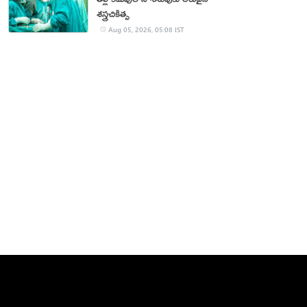
శస్త్రచికిత్స
Aug 05, 2026, 05:08 IST