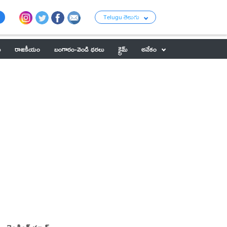
Telugu తెలుగు
ు
రాజకీయం
బంగారం-వెండి ధరలు
క్రైమ్
అనేకం