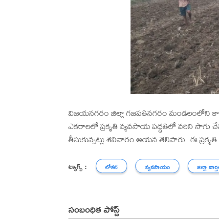
విజయనగరం జిల్లా గజపతినగరం మండలంలోని కాలం
ఎకరాలలో ప్రకృతి వ్యవసాయ పద్ధతిలో వరిని సాగు 
తీసుకున్నట్లు శనివారం ఆయన తెలిపారు. ఈ ప్రకృత
ట్యాగ్స్ :
లోకల్
వ్యవసాయం
జిల్లా వార్
సంబంధిత పోస్ట్