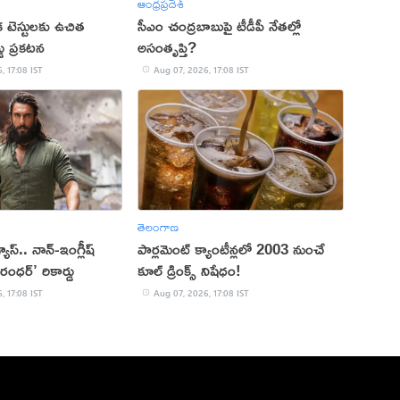
ఆంధ్రప్రదేశ్
క టెస్టులకు ఉచిత
సీఎం చంద్రబాబుపై టీడీపీ నేతల్లో
్డు ప్రకటన
అసంతృప్తి?
, 17:08 IST
Aug 07, 2026, 17:08 IST
తెలంగాణ
 వ్యూస్.. నాన్-ఇంగ్లీష్
పార్లమెంట్ క్యాంటీన్లలో 2003 నుంచే
రంధర్’ రికార్డు
కూల్ డ్రింక్స్ నిషేధం!
, 17:08 IST
Aug 07, 2026, 17:08 IST