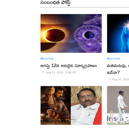
సంబంధిత పోస్ట్
తెలంగాణ
తెలంగాణ
ఆగస్టు 12న అరుదైన సూర్యగ్రహణం
మతిమరుపు,
ఇదేనా?
Aug 07, 2026, 17:08 IST
Aug 07, 2026