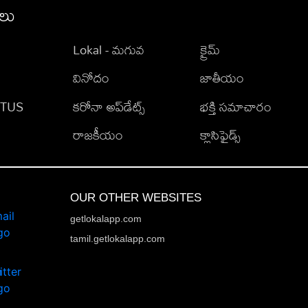
ీలు
Lokal - మగువ
క్రైమ్
వినోదం
జాతీయం
TATUS
కరోనా అప్‌డేట్స్
భక్తి సమాచారం
రాజకీయం
క్లాసిఫైడ్స్
OUR OTHER WEBSITES
getlokalapp.com
tamil.getlokalapp.com