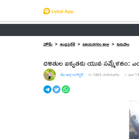
ఆంధ్రప్రదేశ్
తెలంగాణ
ఉద్యోగాలు
ట్రెండింగ్
హోమ్
ఆంధ్రప్రదేశ్
విజయనగరం జిల్లా
కురుపాం
దళితుల ఐక్యతకు యువ సమ్మేళనం: ఎం. రవ
By జిల్లా రిపోర్టర్
1403
చూసినవారు
Jun 13