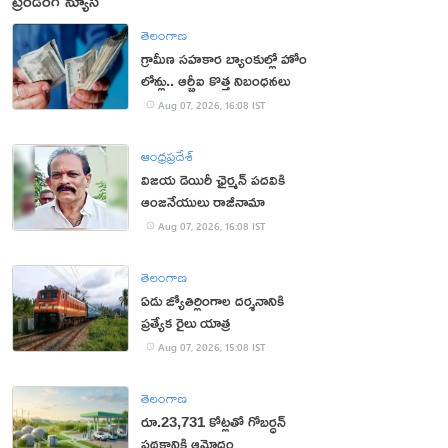
ట్రెండింగ్ న్యూస్
తెలంగాణ
గ్రామీణ సహకార బ్యాంకుల్లో హోం
లోన్లు.. ఆర్బీఐ కొత్త నిబంధనలు
Aug 07, 2026, 16:08 IST
ఆంధ్రప్రదేశ్
విజయ డెయిరీ ఛైర్మన్ పదవికి
ఆంజనేయులు రాజీనామా
Aug 07, 2026, 16:08 IST
తెలంగాణ
ఏడు జ్యోతిర్లింగాల దర్శనానికి
ప్రత్యేక రైలు యాత్ర
Aug 07, 2026, 15:08 IST
తెలంగాణ
రూ.23,731 కోట్లతో గోబర్ధన్
పథకానికి ఆమోదం