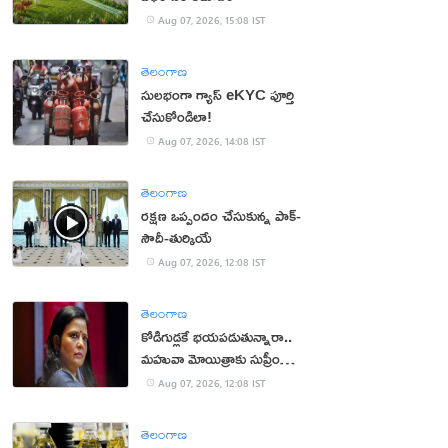
Aug 07, 2026, 15:08 IST
తెలంగాణ
సులభంగా గ్యాస్ eKYC పూర్తి
చేసుకోండిలా!
Aug 07, 2026, 14:08 IST
తెలంగాణ
రక్షణ ఒప్పందం చేసుకున్న పాక్‌-
సౌదీ-తుర్కియే
Aug 07, 2026, 12:08 IST
తెలంగాణ
కోడిగుడ్లకే భయపడుతున్నారా..
మహువా మోయిత్రాకు సుప్రీం
చురకలు
Aug 07, 2026, 12:08 IST
తెలంగాణ