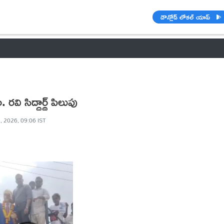
డౌన్లోడ్ లోకల్ యాప్
వాతావరణం
🌟 వాట్సాప్ STATUS
వినోదం
పంచాంగం
రాశి ఫలాల
ి సిద్ధార్థ్ పిలుపు
, 2026, 09:06 IST