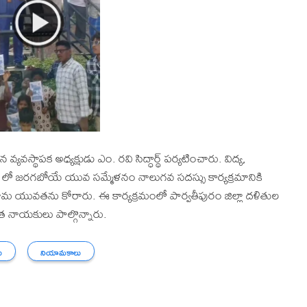
వ్యవస్థాపక అధ్యక్షుడు ఎం. రవి సిద్ధార్థ్ పర్యటించారు. విద్య,
రం లో జరగబోయే యువ సమ్మేళనం నాలుగవ సదస్సు కార్యక్రమానికి
ువతను కోరారు. ఈ కార్యక్రమంలో పార్వతీపురం జిల్లా దళితుల
త నాయకులు పాల్గొన్నారు.
ు
నియామకాలు