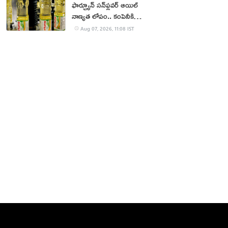
ఫార్చ్యూన్ సన్‌ఫ్లవర్ ఆయిల్
నాణ్యత లోపం.. కంపెనీకి
జరిమానా
Aug 07, 2026, 11:08 IST