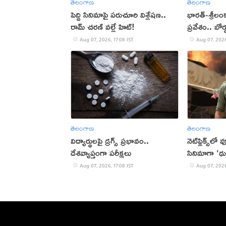
తెలంగాణ
తెలంగాణ
పెద్ది సినిమాపై పరుచూరి విశ్లేషణ..
భారత్-శ్రీలం
రామ్ చరణ్ వల్లే హిట్!
ప్రవేశం.. బోర
Aug 07, 2026, 17:08 IST
Aug 07, 2026
తెలంగాణ
తెలంగాణ
విద్యార్థులపై డ్రగ్స్ ప్రభావం..
నెట్‌ఫ్లిక్స్‌లో
దేశవ్యాప్తంగా పరీక్షలు
సినిమాగా ‘ధు
Aug 07, 2026, 17:08 IST
Aug 07, 2026