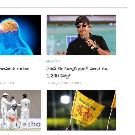
తెలంగాణ
 అలసటకు కారణం
సచిన్ టెండూల్కర్ బ్రాండ్ విలువ రూ.
1,200 కోట్లు!
, 17:08 IST
Aug 07, 2026, 17:08 IST