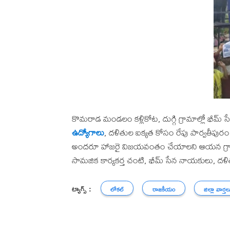
కొమరాడ మండలం కళ్లికోట, దుగ్గి గ్రామాల్లో భీమ్ సేన 
ఉద్యోగాలు
, దళితుల ఐక్యత కోసం రేపు పార్వతీపు
అందరూ హాజరై విజయవంతం చేయాలని ఆయన గ్రామ య
సామజిక కార్యకర్త చంటి, భీమ్ సేన నాయకులు, దళి
ట్యాగ్స్ :
లోకల్
రాజకీయం
జిల్లా వార్తల