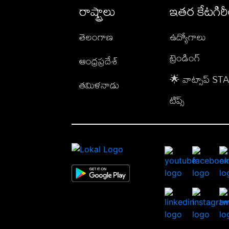
రాష్ట్రాలు
ఇతర కేటగిర
తెలంగాణ
ఉద్యోగాలు
ట్రెండింగ్
ఆంధ్రప్రదేశ్
🌟 వాట్సాప్ S
తమిళనాడు
టిప్స్