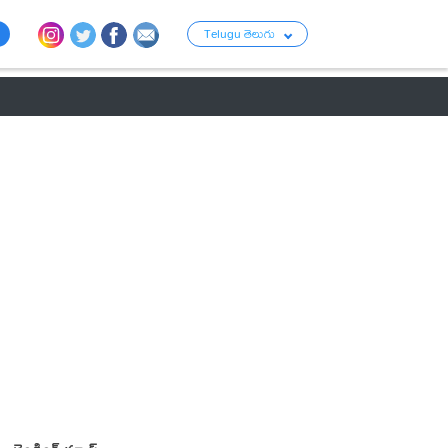
Telugu తెలుగు
ు
రాజకీయం
బంగారం-వెండి ధరలు
క్రైమ్
వ్యాపార ప్రపంచం
టాలీవుడ్ న్య