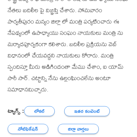
నేతలు బదిలీల పై విజ్ఞప్తి చేశారు. సోమవారం
పార్వతీపురం మన్యం జిల్లా లో మంత్రి పర్యటించారు ఈ
నేపథ్యంలో ఉపాధ్యాయు సంఘం నాయకులు మంత్రి ను
మర్యాదపూర్వకంగా కలిశారు. బదిలీల ప్రక్రియను వెబ్
విధానంలో చేయవద్దని నాయకులు కోరారు. మంత్రి
స్పందిస్తూ మీరు అడిగిందంతా మేము చేశాం, ఐ యామ్
సారీ సార్. చట్టాన్ని నేను ఉల్లంఘించలేను అంటూ
సమాధానమిచ్చారు.
ట్యాగ్స్ :
లోకల్
ఇతర కంటెంట్
నోటిఫికేషన్
జిల్లా వార్తలు