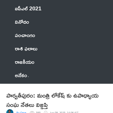
ఐపీఎల్ 2021
వినోదం
పంచాంగం
రాశి ఫలాలు
రాజకీయం
అనేకం
పార్వతీపురం: మంత్రి లోకేష్ కు ఉపాధ్యాయ
సంఘ నేతలు విజ్ఞప్తి
By Ome
585
Jun 09, 2025, 14:06 IST