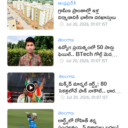
ఆంధ్రప్రదేశ్
గ్రామీణ ప్రాంతాల్లో ఇళ్ల
నిర్మాణానికి భారీగా దరఖాస్తులు
Jul 20, 2026, 01:07 IST
తెలంగాణ
ఉద్యోగ ప్రయత్నంలో 50 సార్లు
ఫెయిల్‌.. BTech గోల్డ్ మెడలిస్ట్
సూసైడ్
Jul 20, 2026, 01:07 IST
తెలంగాణ
మిక్స్‌డ్ మార్షల్ ఆర్ట్స్: 80
సెకన్లలోనే పాక్ నాకౌట్.. భారత్‌
ఘన విజయం (వీడియో)
Jul 20, 2026, 01:07 IST
తెలంగాణ
లార్డ్స్‌లో రోహిత్ శర్మ
సంచలనం.. 5 రికార్డులు బద్దలు!