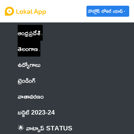
డౌన్లోడ్ లోకల్ యాప్
ఆంధ్రప్రదేశ్
తెలంగాణ
ఉద్యోగాలు
ట్రెండింగ్
వాతావరణం
బడ్జెట్ 2023-24
🌟 వాట్సాప్ STATUS