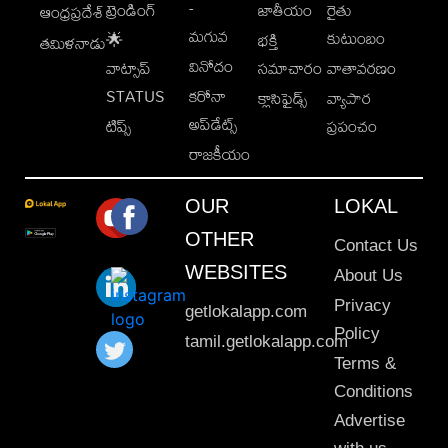
-
ట్రెండింగ్
జాతీయం
రైతు
ఆంధ్రప్రదేశ్
మగువ
కుటుంబం
🌟
భక్తి
తమిళనాడు
వినోదం
వాట్సాప్
సమాచారం
వాతావరణం
STATUS
కరోనా
క్లాసిఫైడ్స్
వ్యాపార
అప్‌డేట్స్
టిప్స్
ప్రపంచం
రాజకీయం
OUR
LOKAL
OTHER
Contact Us
WEBSITES
About Us
Privacy
getlokalapp.com
Policy
tamil.getlokalapp.com
Terms &
Conditions
Advertise