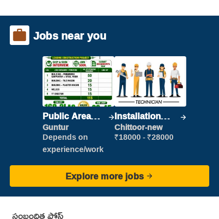
Jobs near you
Public Area
Installation
Cleaner
Engineer/
Guntur
Chittoor-new
Helper
Depends on
₹18000 - ₹28000
experience/work
Explore more jobs
సంబంధిత పోస్ట్