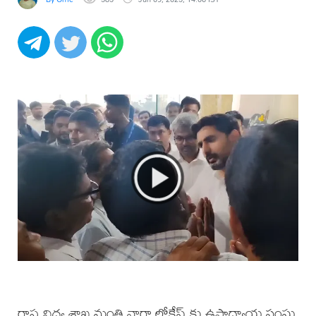
రాష్ట్ర విద్య శాఖ మంత్రి నారా లోకేష్ కు ఉపాధ్యాయ సంఘ