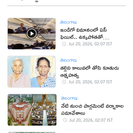
తెలంగాణ
ఇండిగో విమానంలో ఏసీ
ఫెయిల్.. ఉక్కపోతతో
ప్రయాణికుల అవస్థలు (వీడియో)
Jul 20, 2026, 02:07 IST
తెలంగాణ
తల్లిని కాలువలో తోసి కూతురు
ఆత్మహత్య
Jul 20, 2026, 02:07 IST
తెలంగాణ
నేటి నుంచి పార్లమెంట్‌ వర్షాకాల
సమావేశాలు
Jul 20, 2026, 02:07 IST