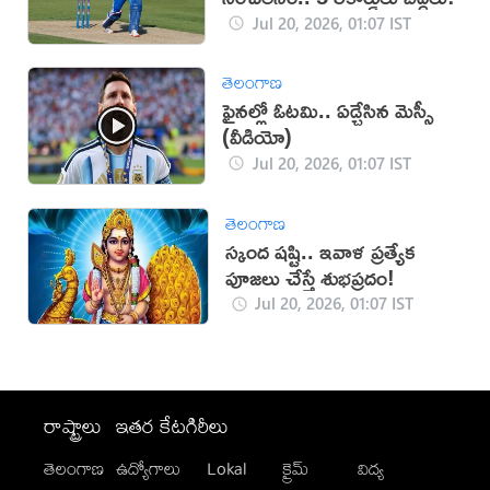
Jul 20, 2026, 01:07 IST
తెలంగాణ
ఫైనల్లో ఓటమి.. ఏడ్చేసిన మెస్సీ
(వీడియో)
Jul 20, 2026, 01:07 IST
తెలంగాణ
స్కంద షష్టి.. ఇవాళ ప్రత్యేక
పూజలు చేస్తే శుభప్రదం!
Jul 20, 2026, 01:07 IST
రాష్ట్రాలు
ఇతర కేటగిరీలు
తెలంగాణ
ఉద్యోగాలు
Lokal
క్రైమ్
విద్య