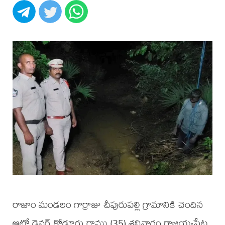
రాజాం మండలం గార్రాజు చీపురుపల్లి గ్రామానికి చెందిన
ఆటో డ్రైవర్ కోడూరు రాము (35) శనివారం రాజయ్యపేట