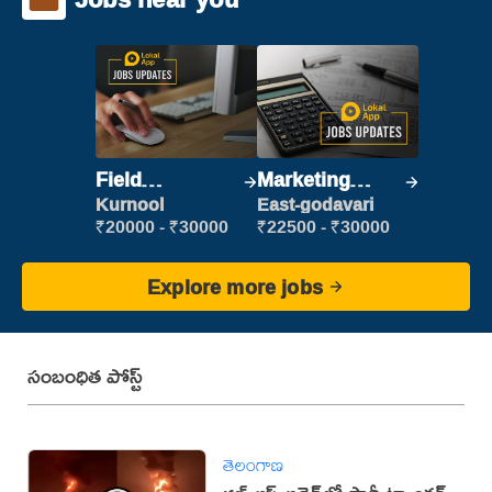
Field
Marketing
Marketing
Executive
Kurnool
East-godavari
Executive
₹20000 - ₹30000
₹22500 - ₹30000
Explore more jobs
సంబంధిత పోస్ట్
తెలంగాణ