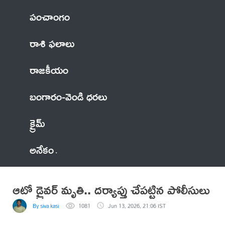
పంచాంగం
రాశి ఫలాలు
రాజకీయం
బంగారం-వెండి ధరలు
క్రైమ్
అనేకం
ఆటో డ్రైవర్ మృతి.. దర్యాప్తు చేపట్టిన పోలీసులు
By siva kasi
1081
Jun 13, 2026, 21:06 IST