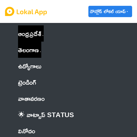
డౌన్లోడ్ లోకల్ యాప్
ఆంధ్రప్రదేశ్
తెలంగాణ
ఉద్యోగాలు
ట్రెండింగ్
వాతావరణం
🌟 వాట్సాప్ STATUS
వినోదం