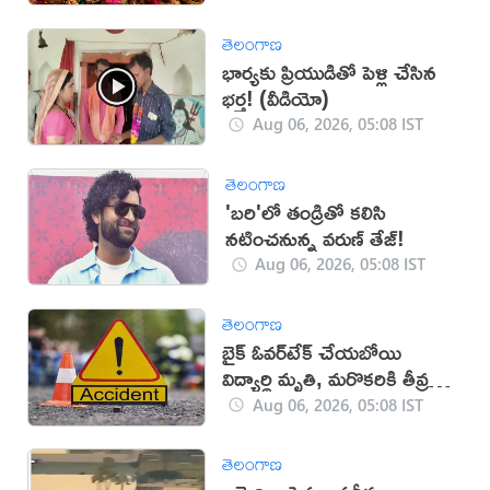
తెలంగాణ
భార్యకు ప్రియుడితో పెళ్లి చేసిన
భర్త! (వీడియో)
Aug 06, 2026, 05:08 IST
తెలంగాణ
'బరి'లో తండ్రితో కలిసి
నటించనున్న వరుణ్ తేజ్!
Aug 06, 2026, 05:08 IST
తెలంగాణ
బైక్ ఓవర్‌టేక్ చేయబోయి
విద్యార్థి మృతి, మరొకరికి తీవ్ర
గాయాలు
Aug 06, 2026, 05:08 IST
తెలంగాణ