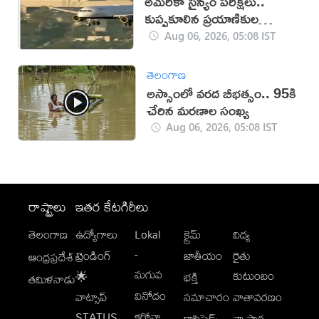
అమెరికా సైన్యం పరీక్షలు..
కుప్పకూలిన ప్రయాణికుల
విమానం
Aug 06, 2026, 05:08 IST
తెలంగాణ
అస్సాంలో వ‌ర‌ద బీభ‌త్సం.. 95కి
చేరిన మ‌ర‌ణాల సంఖ్య‌
Aug 06, 2026, 05:08 IST
రాష్ట్రాలు
ఇతర కేటగిరీలు
తెలంగాణ
ఉద్యోగాలు
Lokal
క్రైమ్
విద్య
-
ట్రెండింగ్
జాతీయం
రైతు
ఆంధ్రప్రదేశ్
మగువ
కుటుంబం
🌟
భక్తి
తమిళనాడు
వినోదం
వాట్సాప్
సమాచారం
వాతావరణం
STATUS
కరోనా
క్లాసిఫైడ్స్
వ్యాపార