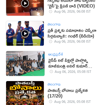
గల్ఫ్‌ఆఫ్‌ అడెన్‌లో సౌదీ ట్యాంకర్‌
‘డైసీ’పై క్షిపణి దాడి (VIDEO)
Aug 06, 2026, 06:08 IST
తెలంగాణ
ప్రతీ ప్రశ్నకు సమాధానం చెప్పేలా
సిద్ధమవ్వాలి: గంభీర్ (వీడియో)
Aug 06, 2026, 06:08 IST
ఆంధ్రప్రదేశ్
వైసీపీ రిలే దీక్షల్లో పాల్గొన్న
మాజీమంత్రి అనిల్ కుమార్
యాదవ్
Aug 06, 2026, 05:08 IST
తెలంగాణ
పాతబస్తీ బోనాలు ప్రత్యేకత
(17/20)
Aug 06, 2026, 05:08 IST