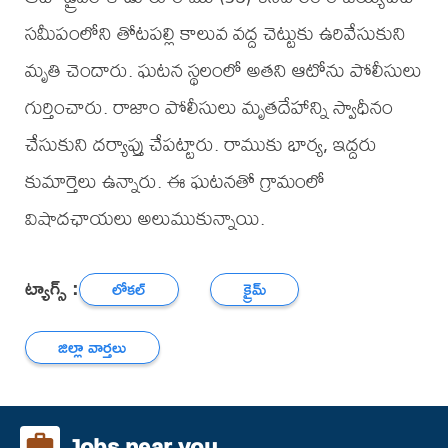
సమీపంలోని తోటపల్లి కాలువ వద్ద చెట్టుకు ఉరివేసుకుని
మృతి చెందారు. ఘటన స్థలంలో అతని ఆటోను పోలీసులు
గుర్తించారు. రాజాం పోలీసులు మృతదేహాన్ని స్వాధీనం
చేసుకుని దర్యాప్తు చేపట్టారు. రాముకు భార్య, ఇద్దరు
కుమార్తెలు ఉన్నారు. ఈ ఘటనతో గ్రామంలో
విషాదఛాయలు అలుముకున్నాయి.
ట్యాగ్స్ :
లోకల్
క్రైమ్
జిల్లా వార్తలు
Jobs near you