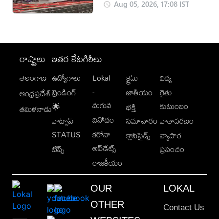
(వీడియో)
Aug 05, 2026, 17:08 IST
రాష్ట్రాలు
ఇతర కేటగిరీలు
తెలంగాణ
ఉద్యోగాలు
Lokal
క్రైమ్
విద్య
-
ట్రెండింగ్
జాతీయం
రైతు
ఆంధ్రప్రదేశ్
మగువ
కుటుంబం
🌟
భక్తి
తమిళనాడు
వినోదం
వాట్సాప్
సమాచారం
వాతావరణం
STATUS
కరోనా
క్లాసిఫైడ్స్
వ్యాపార
అప్‌డేట్స్
టిప్స్
ప్రపంచం
రాజకీయం
OUR
LOKAL
OTHER
Contact Us