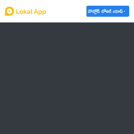
డౌన్లోడ్ లోకల్ యాప్
ఆంధ్రప్రదేశ్
తెలంగాణ
ఉద్యోగాలు
ట్రెండింగ్
వాతావరణం
🌟 వాట్సాప్ STATUS
వినోదం