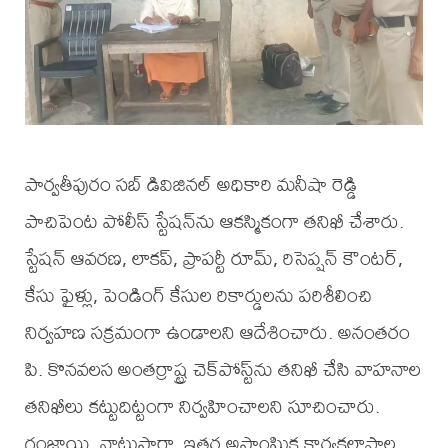
పార్వతీపురం సబ్ డివిజినల్ అధికారి మనీషా రెడ్డి
పాచిపెంట పోలీస్ స్టేషన్‌ను ఆకస్మికంగా తనిఖీ చేశారు.
స్టేషన్ ఆవరణ, లాకప్, ప్రాపర్టీ రూమ్, రిసెప్షన్ కౌంటర్,
కేసు ఫైళ్లు, పెండింగ్ కేసుల రికార్డులను పరిశీలించి
నిర్వహణ సక్రమంగా ఉండాలని ఆదేశించారు. అనంతరం
పి. కొనవలస అంతర్రాష్ట్ర చెక్‌పోస్ట్‌ను తనిఖీ చేసి వాహనాల
తనిఖీలు కట్టుదిట్టంగా నిర్వహించాలని సూచించారు.
గంజాయి, నాటుసారా, ఇతర అసాంఘిక కార్యకలాపాల