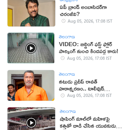
ఏపీ బ్రాండ్ అంబాసిడర్‌గా
చిరంజీవి?
Aug 05, 2026, 17:08 IST
తెలంగాణ
VIDEO: బిల్డింగ్ ఫస్ట్ ఫ్లోర్
పార్కింగ్ నుంచి కిందపడ్డ కారు!
Aug 05, 2026, 17:08 IST
తెలంగాణ
నటుడు ప్రదీప్ రావత్
హఠాన్మరణం.. టాలీవుడ్
స్పందనపై విమర్శలు
Aug 05, 2026, 17:08 IST
తెలంగాణ
షాపింగ్ మాల్‌లో మహిళపై
కత్తితో దాడి చేసిన యువకుడు