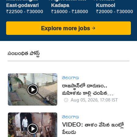
Executive
Labour
Marketing
East-godavari
Kadapa
Kurnool
Executive
₹22500 - ₹30000
₹16000 - ₹18000
₹20000 - ₹30000
Explore more jobs
సంబంధిత పోస్ట్
తెలంగాణ
రాజస్థాన్‌లో దారుణం..
మహిళను కాల్చి చంపిన
యువకుడు (వీడియో)
Aug 05, 2026, 17:08 IST
తెలంగాణ
VIDEO: తాళం వేసిన ఇంట్లో
పేలుడు