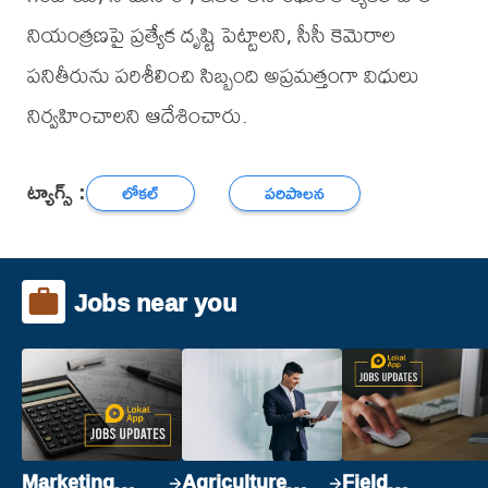
నియంత్రణపై ప్రత్యేక దృష్టి పెట్టాలని, సీసీ కెమెరాల
పనితీరును పరిశీలించి సిబ్బంది అప్రమత్తంగా విధులు
నిర్వహించాలని ఆదేశించారు.
ట్యాగ్స్ :
లోకల్
పరిపాలన
Jobs near you
Marketing
Agriculture
Field