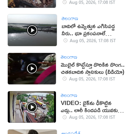
Aug 05, 2026, 17:08 IST
తెలంగాణ
బావిలో ఉవ్వెత్తున ఎగిసిపడ్డ
నీరు.. భూ ప్రకంపనాలే
కారణమా?
Aug 05, 2026, 17:08 IST
తెలంగాణ
మొబైల్ కొట్టేస్తూ దొరికిన దొంగ..
చితకబాదిన స్థానికులు (వీడియో)
Aug 05, 2026, 17:08 IST
తెలంగాణ
VIDEO: బైక్‌ను ఢీకొట్టిన
ఎద్దు.. లారీ కిందపడి యువకుడు
మృతి!
Aug 05, 2026, 17:08 IST
ఆంధ్రప్రదేశ్