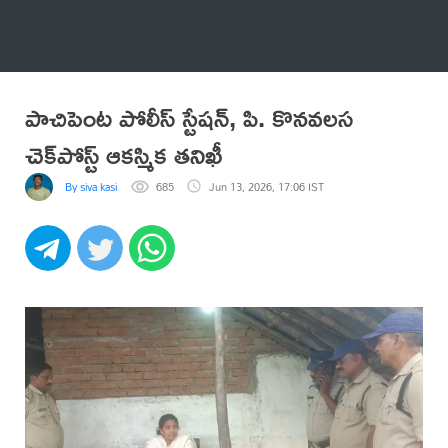
అనేకం
పాచిపెంట పోలీస్ స్టేషన్, పి. కొనవలస
చెక్‌పోస్ట్ ఆకస్మిక తనిఖీ
By siva kasi
685
Jun 13, 2026, 17:06 IST