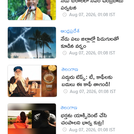
నేడు చీరాలలో సీఎం చంద్రబాబు
పర్యటన
Aug 07, 2026, 01:08 IST
ఆంధ్రప్రదేశ్
నేడు పలు జిల్లాల్లో పిడుగులతో
కూడిన వర్షం
Aug 07, 2026, 01:08 IST
తెలంగాణ
సద్గురు టిప్స్: టీ, కాఫీలకు
బదులు ఈ కాఫీ తాగండి!
Aug 07, 2026, 01:08 IST
తెలంగాణ
భర్తను యాక్సిడెంట్‌ చేసి
చంపాలని భార్య కుట్ర!
Aug 07, 2026, 01:08 IST