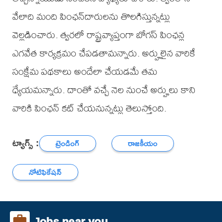
వేలాది మంది పింఛన్‌దారులను తొలగిస్తున్నట్లు
వెల్లడించారు. త్వరలో రాష్ట్రవ్యాప్తంగా బోగస్ పింఛన్ల
ఎగవేత కార్యక్రమం చేపడతామన్నారు. అర్హులైన వారికే
సంక్షేమ పథకాలు అందేలా చేయడమే తమ
ధ్యేయమన్నారు. దాంతో వచ్చే నెల నుంచే అర్హులు కాని
వారికి పింఛన్ కట్ చేయనున్నట్లు తెలుస్తోంది.
ట్యాగ్స్ :
ట్రెండింగ్
రాజకీయం
నోటిఫికేషన్
Jobs near you