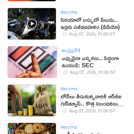
తెలంగాణ
సిరియాలో బస్సులో పేలుడు..
ఇద్దరు సజీవదహనం (వీడియో)
Aug 07, 2026, 01:08 IST
ఆంధ్రప్రదేశ్
ఎప్పుడైనా ఎన్నికలు.. సిద్ధంగా
ఉండండి: SEC
Aug 07, 2026, 01:08 IST
తెలంగాణ
లోన్‌లు తీసుకున్నవారికి ఆర్‌బీఐ
గుడ్‌న్యూస్.. కొత్త నిబంధనలు
విడుదల
Aug 07, 2026, 01:08 IST
తెలంగాణ