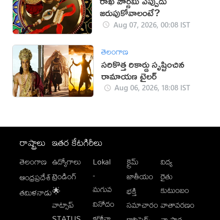
రాఖీ పౌర్ణమి ఎప్పుడు
జరుపుకోవాలంటే?
Aug 07, 2026, 00:08 IST
తెలంగాణ
సరికొత్త రికార్డు సృష్టించిన
రామాయణ ట్రైలర్‌
Aug 06, 2026, 18:08 IST
రాష్ట్రాలు
ఇతర కేటగిరీలు
తెలంగాణ
ఉద్యోగాలు
Lokal
క్రైమ్
విద్య
-
ట్రెండింగ్
జాతీయం
రైతు
ఆంధ్రప్రదేశ్
మగువ
కుటుంబం
🌟
భక్తి
తమిళనాడు
వినోదం
వాట్సాప్
సమాచారం
వాతావరణం
STATUS
కరోనా
క్లాసిఫైడ్స్
వ్యాపార