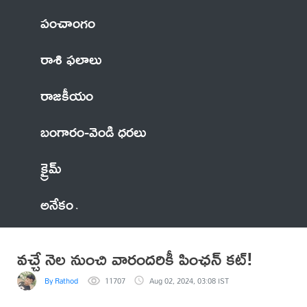
పంచాంగం
రాశి ఫలాలు
రాజకీయం
బంగారం-వెండి ధరలు
క్రైమ్
అనేకం
వచ్చే నెల నుంచి వారందరికీ పింఛన్ కట్!
By Rathod
11707
Aug 02, 2024, 03:08 IST