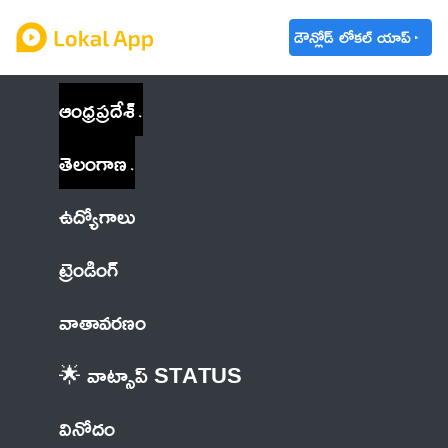
డౌన్లోడ్ లోకల్ యాప్
ఆంధ్రప్రదేశ్
తెలంగాణ
ఉద్యోగాలు
ట్రెండింగ్
వాతావరణం
🌟 వాట్సాప్ STATUS
వినోదం