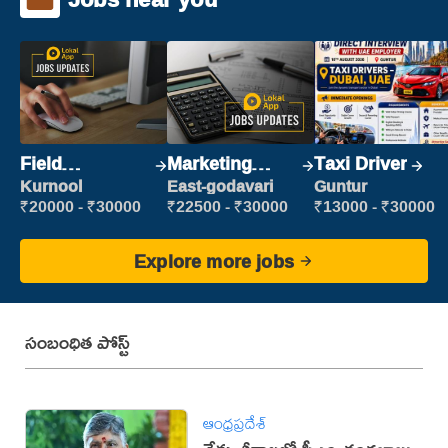
Field
Marketing
Taxi Driver
Marketing
Executive
Kurnool
East-godavari
Guntur
Executive
₹20000 - ₹30000
₹22500 - ₹30000
₹13000 - ₹30000
Explore more jobs
సంబంధిత పోస్ట్
ఆంధ్రప్రదేశ్