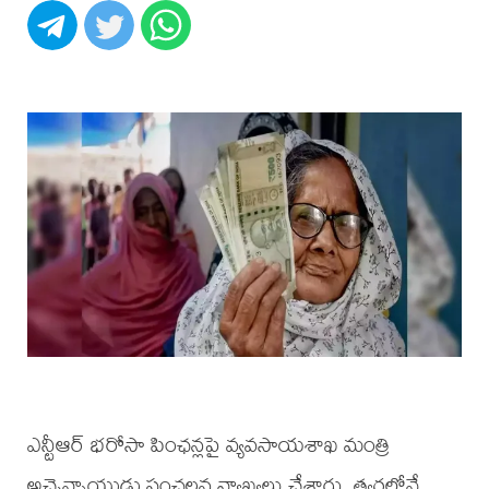
ఎన్టీఆర్ భరోసా పింఛన్లపై వ్యవసాయశాఖ మంత్రి
అచ్చెన్నాయుడు సంచలన వ్యాఖ్యలు చేశారు. త్వరలోనే