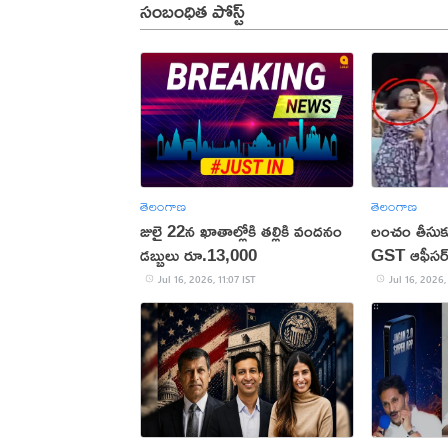
సంబంధిత పోస్ట్
తెలంగాణ
తెలంగాణ
జులై 22న ఖాతాల్లోకి తల్లికి వందనం
లంచం తీసుక
డబ్బులు రూ.13,000
GST ఆఫీసర్
Jul 16, 2026, 11:07 IST
Jul 16, 2026,