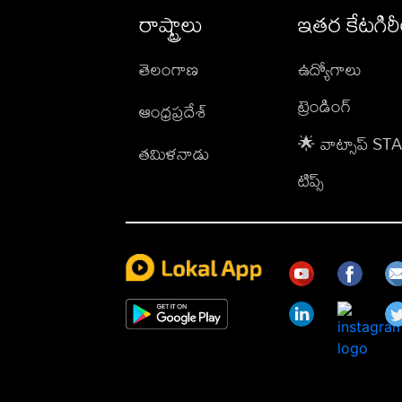
రాష్ట్రాలు
ఇతర కేటగిర
తెలంగాణ
ఉద్యోగాలు
ట్రెండింగ్
ఆంధ్రప్రదేశ్
🌟 వాట్సాప్ S
తమిళనాడు
టిప్స్