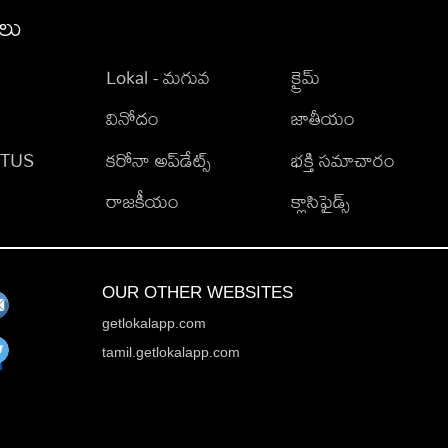
ీలు
Lokal - మగువ
క్రైమ్
వినోదం
జాతీయం
TATUS
కరోనా అప్‌డేట్స్
భక్తి సమాచారం
రాజకీయం
క్లాసిఫైడ్స్
OUR OTHER WEBSITES
getlokalapp.com
tamil.getlokalapp.com