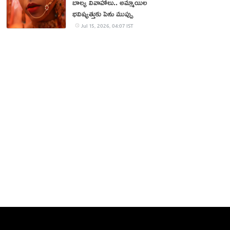
బాల్య వివాహాలు.. అమ్మాయిల
భవిష్యత్తుకు పెను ముప్పు
Jul 15, 2026, 04:07 IST