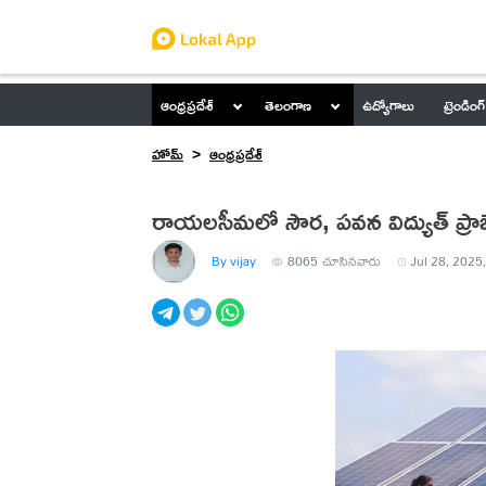
ఆంధ్రప్రదేశ్
తెలంగాణ
ఉద్యోగాలు
ట్రెండింగ్
హోమ్
ఆంధ్రప్రదేశ్
రాయలసీమలో సౌర, పవన విద్యుత్ ప్రాజ
By vijay
8065
చూసినవారు
Jul 28, 2025