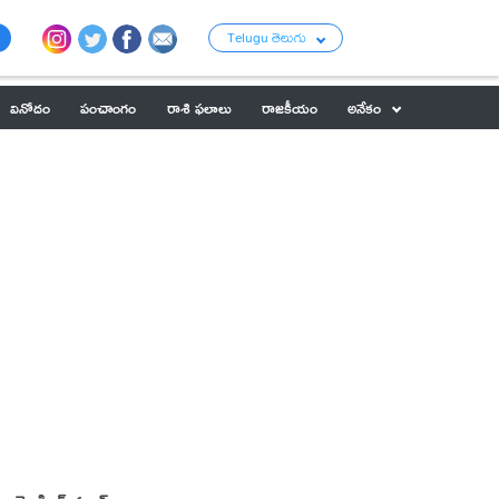
Telugu తెలుగు
వినోదం
పంచాంగం
రాశి ఫలాలు
రాజకీయం
అనేకం