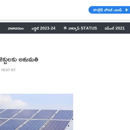
డౌన్లోడ్ లోకల్ యాప్
వాతావరణం
బడ్జెట్ 2023-24
🌟 వాట్సాప్ STATUS
ఐపీఎల్ 2021
ెక్టులకు అనుమతి
, 16:07 IST