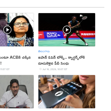
తెలంగాణ
ుంటూ ACBకి చిక్కిన
జపాన్ ఓపెన్ టోర్నీ.. క్వార్టర్స్‌లోకి
!
దూసుకెళ్లిన పీవీ సింధు
 11:07 IST
Jul 16, 2026, 10:07 IST