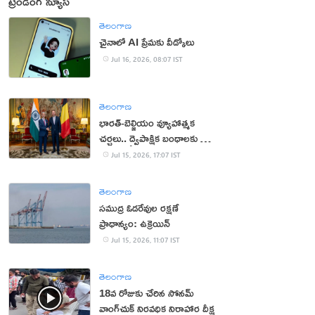
ట్రెండింగ్ న్యూస్
తెలంగాణ
చైనాలో AI ప్రేమకు వీడ్కోలు
Jul 16, 2026, 08:07 IST
తెలంగాణ
భారత్-బెల్జియం వ్యూహాత్మక
చర్చలు.. ద్వైపాక్షిక బంధాలకు కొత్త
ఊపు
Jul 15, 2026, 17:07 IST
తెలంగాణ
సముద్ర ఓడరేవుల రక్షణే
ప్రాధాన్యం: ఉక్రెయిన్
Jul 15, 2026, 11:07 IST
తెలంగాణ
18వ రోజుకు చేరిన సోనమ్
వాంగ్‌చుక్ నిరవధిక నిరాహార దీక్ష