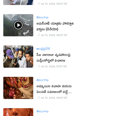
Jul 15, 2026, 09:07 IST
తెలంగాణ
అమర్‌నాథ్ యాత్రకు పోటెత్తిన
భక్తులు (వీడియో)
Jul 15, 2026, 08:07 IST
ఆంధ్రప్రదేశ్
సీఐ నాగరాజు వ్యవహారంపై
సుప్రీంకోర్టులో విచారణ
Jul 15, 2026, 07:07 IST
తెలంగాణ
అమ్మాయిల వివాహ వయసు
పెంచితే సమాజంలో వచ్చే
మార్పులు ఇవే!
Jul 15, 2026, 04:07 IST
తెలంగాణ