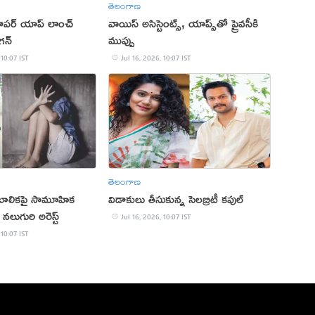
తెలంగాణ
ూపర్‌ యాప్‌ లాంచ్
వాయిస్ అసిస్టెంట్స్, యాప్స్‌తో ప్రైవసీకి
న్‌
ముప్పు
 10:07 IST
Jul 16, 2026, 10:07 IST
తెలంగాణ
ో బాలికపై సామూహిక
విడాకులు తీసుకున్న సెలబ్రిటీ కపుల్
నలుగురి అరెస్ట్
Jul 16, 2026, 10:07 IST
 10:07 IST