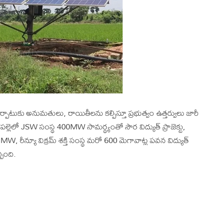
్పాటుకు అనుమతులు, రాయితీలను కల్పిస్తూ ప్రభుత్వం ఉత్తర్వులు జారీ
ల్లెలో JSW సంస్థ 400MW సామర్థ్యంతో సౌర విద్యుత్ ప్రాజెక్టు,
 MW, రీన్యూ విక్రమ్ శక్తి సంస్థ మరో 600 మెగావాట్ల పవన విద్యుత్
చింది.