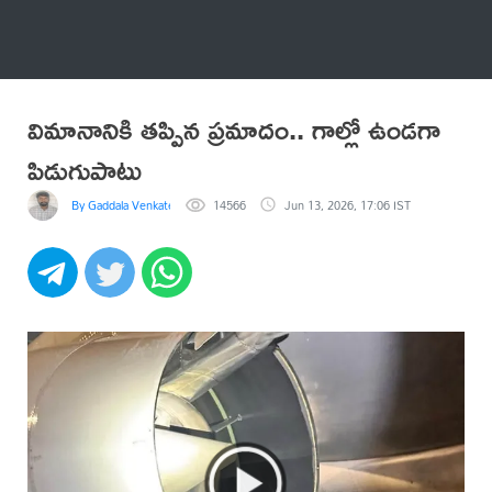
అనేకం
విమానానికి తప్పిన ప్రమాదం.. గాల్లో ఉండగా
పిడుగుపాటు
By Gaddala VenkateswaraRao
14566
Jun 13, 2026, 17:06 IST