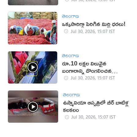
తెలంగాణ
ఒక్కసారిగ్గా పెరిగిన మిర్చి ధరలు!
Jul 30, 2026, 15:07 IST
తెలంగాణ
రూ.10 లక్షల విలువైన
బంగారాన్ని దొంగలించిన
‘ఎలుక’ (వీడియో)
Jul 30, 2026, 15:07 IST
తెలంగాణ
ఉస్మానియా ఆస్పత్రిలో బీర్ బాటిళ్ల
కలకలం
Jul 30, 2026, 15:07 IST