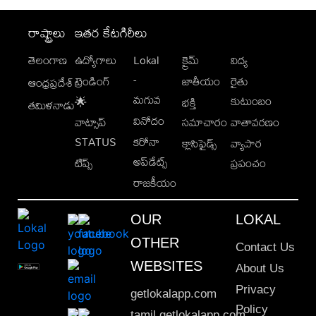
రాష్ట్రాలు
ఇతర కేటగిరీలు
తెలంగాణ
ఉద్యోగాలు
Lokal
క్రైమ్
విద్య
-
ట్రెండింగ్
జాతీయం
రైతు
ఆంధ్రప్రదేశ్
మగువ
కుటుంబం
🌟
భక్తి
తమిళనాడు
వినోదం
వాట్సాప్
సమాచారం
వాతావరణం
STATUS
కరోనా
క్లాసిఫైడ్స్
వ్యాపార
అప్‌డేట్స్
టిప్స్
ప్రపంచం
రాజకీయం
OUR
LOKAL
OTHER
Contact Us
WEBSITES
About Us
Privacy
getlokalapp.com
Policy
tamil.getlokalapp.com