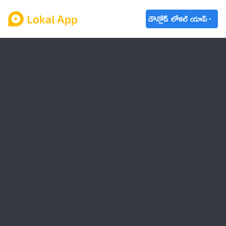
డౌన్లోడ్ లోకల్ యాప్
ఆంధ్రప్రదేశ్
తెలంగాణ
ఉద్యోగాలు
ట్రెండింగ్
వాతావరణం
🌟 వాట్సాప్ STATUS
వినోదం