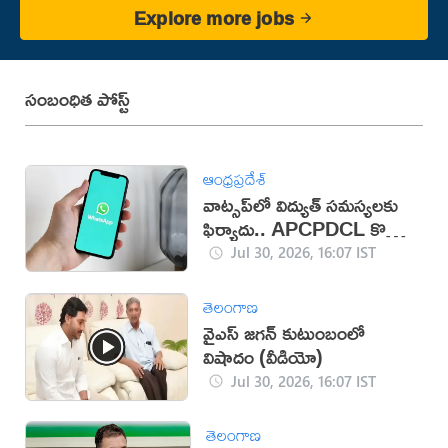
Explore more jobs
సంబంధిత పోస్ట్
ఆంధ్రప్రదేశ్
వాట్సప్‌లో విద్యుత్ సమస్యలకు
ఫిర్యాదు.. APCPDCL కొత్త
సేవలు
Jul 30, 2026, 16:07 IST
తెలంగాణ
వైఎస్ జగన్ కుటుంబంలో
విషాదం (వీడియో)
Jul 30, 2026, 16:07 IST
తెలంగాణ