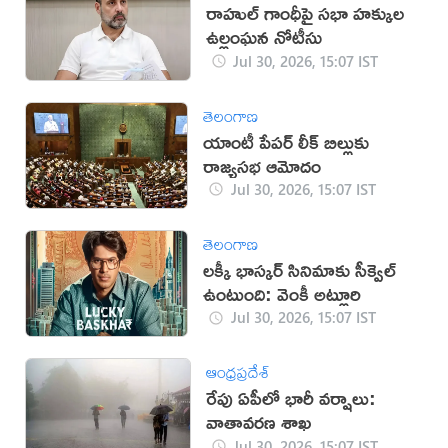
రాహుల్ గాంధీపై సభా హక్కుల
ఉల్లంఘన నోటీసు
Jul 30, 2026, 15:07 IST
తెలంగాణ
యాంటీ పేపర్ లీక్ బిల్లుకు
రాజ్యసభ ఆమోదం
Jul 30, 2026, 15:07 IST
తెలంగాణ
లక్కీ భాస్కర్ సినిమాకు సీక్వెల్
ఉంటుంది: వెంకీ అట్లూరి
Jul 30, 2026, 15:07 IST
ఆంధ్రప్రదేశ్
రేపు ఏపీలో భారీ వర్షాలు:
వాతావరణ శాఖ
Jul 30, 2026, 15:07 IST