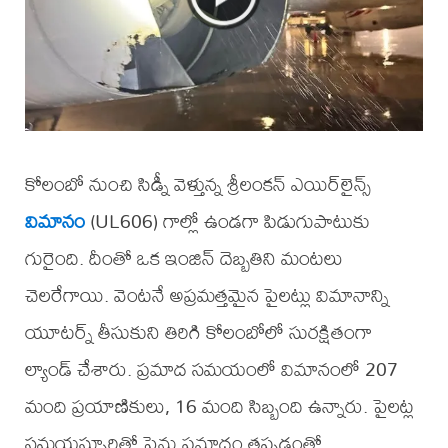
కోలంబో నుంచి సిడ్నీ వెళ్తున్న శ్రీలంకన్ ఎయిర్‌లైన్స్
విమానం
(UL606) గాల్లో ఉండగా పిడుగుపాటుకు
గురైంది. దీంతో ఒక ఇంజిన్ దెబ్బతిని మంటలు
చెలరేగాయి. వెంటనే అప్రమత్తమైన పైలట్లు విమానాన్ని
యూటర్న్ తీసుకుని తిరిగి కోలంబోలో సురక్షితంగా
ల్యాండ్ చేశారు. ప్రమాద సమయంలో విమానంలో 207
మంది ప్రయాణికులు, 16 మంది సిబ్బంది ఉన్నారు. పైలట్ల
సమయస్ఫూర్తితో పెను ప్రమాదం తప్పడంతో