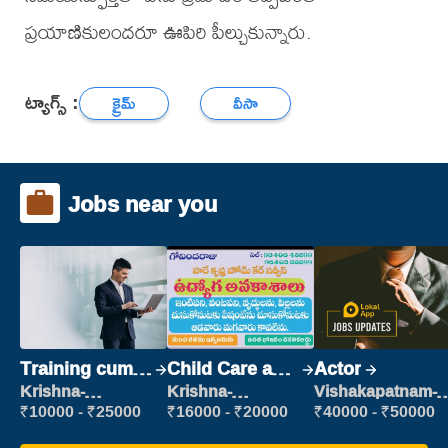
ప్రయాణికులందరూ ఊపిరి పీల్చుకున్నారు.
ట్యాగ్స్ :
క్రైమ్
వీసా
Jobs near you
Training cum
Child Care and
Actor
Placement
Patient care
Krishna-
Krishna-
Vishakapatnam-
vijayawada
vijayawada
new
₹10000 - ₹25000
₹16000 - ₹20000
₹40000 - ₹50000