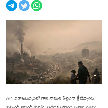
AP: విశాఖపట్నంలో గాలి నాణ్యత తీవ్రంగా క్షీణిస్తోంది.
'రిస్పిరర్ లివింగ్ సైన్సెస్' నివేదిక ప్రకారం విశాఖ ప్రజలు