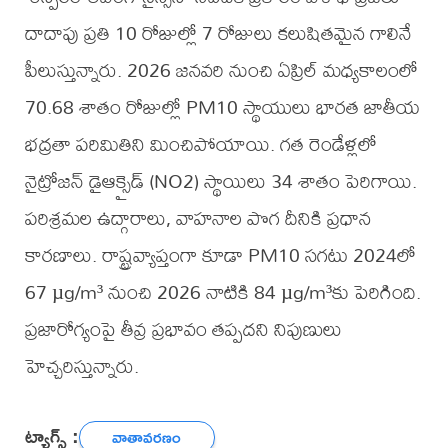
దాదాపు ప్రతి 10 రోజుల్లో 7 రోజులు కలుషితమైన గాలినే
పీలుస్తున్నారు. 2026 జనవరి నుంచి ఏప్రిల్ మధ్యకాలంలో
70.68 శాతం రోజుల్లో PM10 స్థాయులు భారత జాతీయ
భద్రతా పరిమితిని మించిపోయాయి. గత రెండేళ్లలో
నైట్రోజన్ డైఆక్సైడ్ (NO2) స్థాయిలు 34 శాతం పెరిగాయి.
పరిశ్రమల ఉద్గారాలు, వాహనాల పొగ దీనికి ప్రధాన
కారణాలు. రాష్ట్రవ్యాప్తంగా కూడా PM10 సగటు 2024లో
67 µg/m³ నుంచి 2026 నాటికి 84 µg/m³కు పెరిగింది.
ప్రజారోగ్యంపై తీవ్ర ప్రభావం తప్పదని నిపుణులు
హెచ్చరిస్తున్నారు.
ట్యాగ్స్ :
వాతావరణం