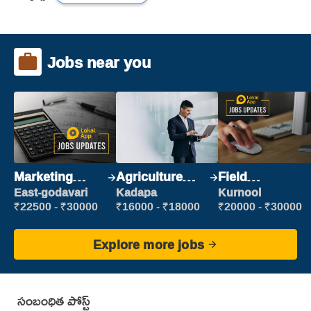
Jobs near you
Marketing
Agriculture
Field
Executive
Labour
Marketing
East-godavari
Kadapa
Kurnool
Executive
₹22500 - ₹30000
₹16000 - ₹18000
₹20000 - ₹30000
Explore more jobs
సంబంధిత పోస్ట్