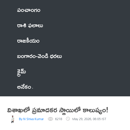
పంచాంగం
రాశి ఫలాలు
రాజకీయం
బంగారం-వెండి ధరలు
క్రైమ్
అనేకం
విశాఖలో ప్రమాదకర స్థాయిలో కాలుష్యం!
By N Shiva Kumar
6218
May 29, 2026, 06:05 IST