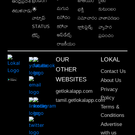
ట్రెండింగ్
జాతీయం
రైతు
ఆంధ్రప్రదేశ్
మగువ
కుటుంబం
🌟
భక్తి
తమిళనాడు
వినోదం
వాట్సాప్
సమాచారం
వాతావరణం
STATUS
కరోనా
క్లాసిఫైడ్స్
వ్యాపార
అప్‌డేట్స్
టిప్స్
ప్రపంచం
రాజకీయం
OUR
LOKAL
OTHER
Contact Us
WEBSITES
About Us
Privacy
getlokalapp.com
Policy
tamil.getlokalapp.com
Terms &
Conditions
Advertise
with us