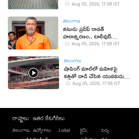
Aug 05, 2026, 17:08 IST
తెలంగాణ
నటుడు ప్రదీప్ రావత్
హఠాన్మరణం.. టాలీవుడ్
స్పందనపై విమర్శలు
Aug 05, 2026, 17:08 IST
తెలంగాణ
షాపింగ్ మాల్‌లో మహిళపై
కత్తితో దాడి చేసిన యువకుడు
(వీడియో)
Aug 05, 2026, 17:08 IST
రాష్ట్రాలు
ఇతర కేటగిరీలు
తెలంగాణ
ఉద్యోగాలు
Lokal
క్రైమ్
విద్య
-