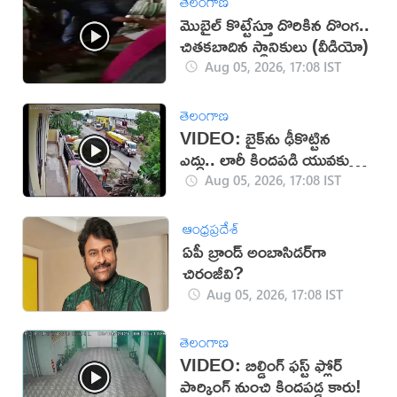
తెలంగాణ
మొబైల్ కొట్టేస్తూ దొరికిన దొంగ..
చితకబాదిన స్థానికులు (వీడియో)
Aug 05, 2026, 17:08 IST
తెలంగాణ
VIDEO: బైక్‌ను ఢీకొట్టిన
ఎద్దు.. లారీ కిందపడి యువకుడు
మృతి!
Aug 05, 2026, 17:08 IST
ఆంధ్రప్రదేశ్
ఏపీ బ్రాండ్ అంబాసిడర్‌గా
చిరంజీవి?
Aug 05, 2026, 17:08 IST
తెలంగాణ
VIDEO: బిల్డింగ్ ఫస్ట్ ఫ్లోర్
పార్కింగ్ నుంచి కిందపడ్డ కారు!