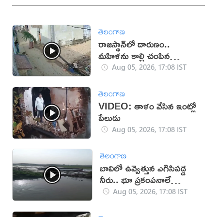
తెలంగాణ
రాజస్థాన్‌లో దారుణం..
మహిళను కాల్చి చంపిన
యువకుడు (వీడియో)
Aug 05, 2026, 17:08 IST
తెలంగాణ
VIDEO: తాళం వేసిన ఇంట్లో
పేలుడు
Aug 05, 2026, 17:08 IST
తెలంగాణ
బావిలో ఉవ్వెత్తున ఎగిసిపడ్డ
నీరు.. భూ ప్రకంపనాలే
కారణమా?
Aug 05, 2026, 17:08 IST