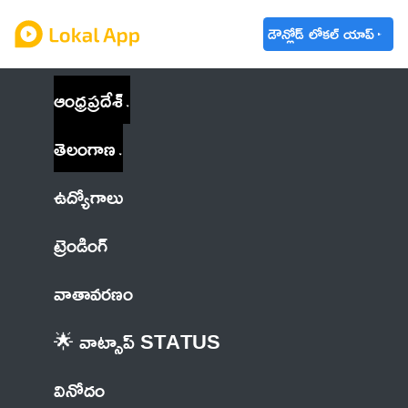
డౌన్లోడ్ లోకల్ యాప్
ఆంధ్రప్రదేశ్
తెలంగాణ
ఉద్యోగాలు
ట్రెండింగ్
వాతావరణం
🌟 వాట్సాప్ STATUS
వినోదం