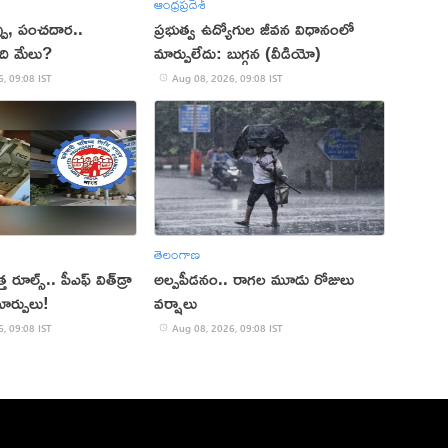
ఆంధ్రప్రదేశ్
్పు, పంచదార..
ప్రభుత్వ ఉద్యోగుల జీవన విధానంలో
ఏది మేలు?
మార్పులేదు: బుగ్గన (వీడియో)
, 09:08 IST
Aug 08, 2026, 09:08 IST
తెలంగాణ
రూల్స్.. పీఎఫ్ విత్‌డ్రా
అల్పపీడనం.. రాగల మూడు రోజులు
ార్పులు!
వర్షాలు
, 09:08 IST
Aug 08, 2026, 09:08 IST