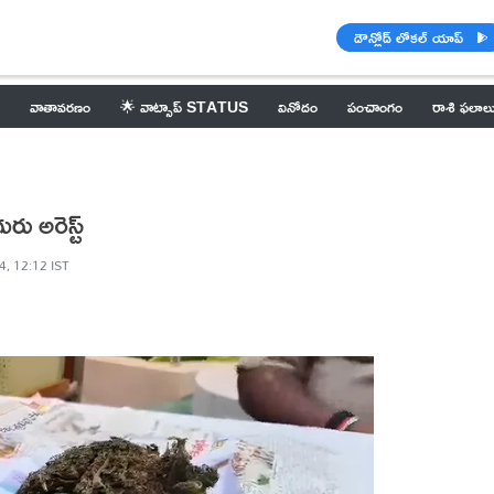
డౌన్లోడ్ లోకల్ యాప్
వాతావరణం
🌟 వాట్సాప్ STATUS
వినోదం
పంచాంగం
రాశి ఫలాల
రు అరెస్ట్
4, 12:12 IST