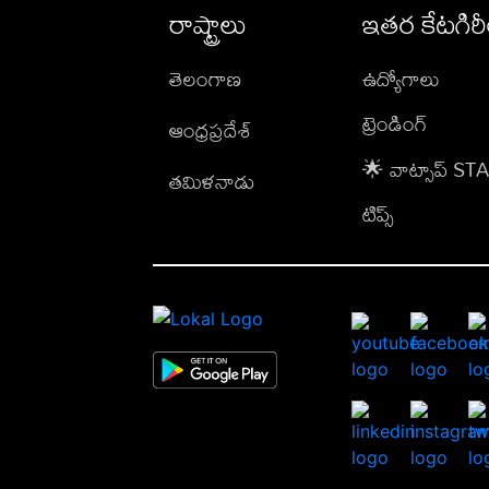
రాష్ట్రాలు
ఇతర కేటగిర
తెలంగాణ
ఉద్యోగాలు
ట్రెండింగ్
ఆంధ్రప్రదేశ్
🌟 వాట్సాప్ S
తమిళనాడు
టిప్స్