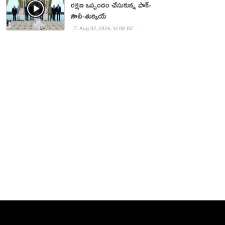
రక్షణ ఒప్పందం చేసుకున్న పాక్‌-
సౌదీ-తుర్కియే
Aug 07, 2026, 12:08 IST