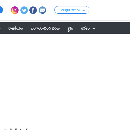
Telugu తెలుగు
ు
రాజకీయం
బంగారం-వెండి ధరలు
క్రైమ్
అనేకం