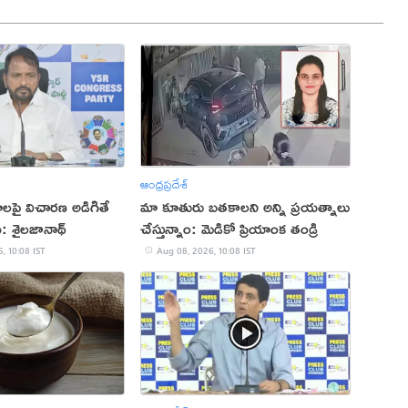
ఆంధ్రప్రదేశ్
మాలపై విచారణ అడిగితే
మా కూతురు బతకాలని అన్ని ప్రయత్నాలు
 శైలజానాథ్
చేస్తున్నాం: మెడికో ప్రియాంక తండ్రి
, 10:08 IST
Aug 08, 2026, 10:08 IST