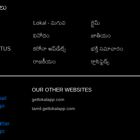
ీలు
Lokal - మగువ
క్రైమ్
వినోదం
జాతీయం
TATUS
కరోనా అప్‌డేట్స్
భక్తి సమాచారం
రాజకీయం
క్లాసిఫైడ్స్
OUR OTHER WEBSITES
getlokalapp.com
tamil.getlokalapp.com