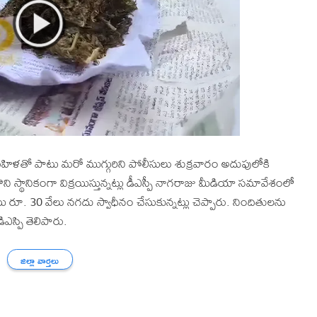
్న మహిళతో పాటు మరో ముగ్గురిని పోలీసులు శుక్రవారం అదుపులోకి
ొని స్థానికంగా విక్రయిస్తున్నట్లు డీఎస్పీ నాగరాజు మీడియా సమావేశంలో
ి రూ. 30 వేలు నగదు స్వాధీనం చేసుకున్నట్లు చెప్పారు. నిందితులను
ిఎస్పి తెలిపారు.
జిల్లా వార్తలు