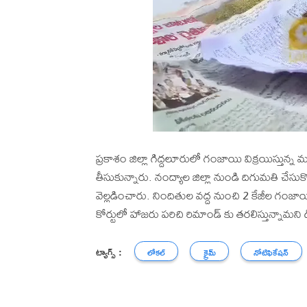
ప్రకాశం జిల్లా గిద్దలూరులో గంజాయి విక్రయిస్తున
తీసుకున్నారు. నంద్యాల జిల్లా నుండి దిగుమతి చేసుక
వెల్లడించారు. నిందితుల వద్ద నుంచి 2 కేజీల గంజాయ
కోర్టులో హాజరు పరిచి రిమాండ్ కు తరలిస్తున్నామని డ
ట్యాగ్స్ :
లోకల్
క్రైమ్
నోటిఫికేషన్