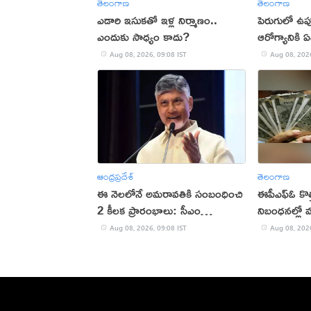
తెలంగాణ
తెలంగాణ
ఎడారి ఇసుకతో ఇళ్ల నిర్మాణం..
పెరుగులో ఉప
ఎందుకు సాధ్యం కాదు?
ఆరోగ్యానికి 
Aug 08, 2026, 09:08 IST
Aug 08, 2026
ఆంధ్రప్రదేశ్
తెలంగాణ
ఈ నెలలోనే అమరావతికి సంబంధించి
ఈపీఎఫ్ఓ కొత్త 
2 కీలక ప్రారంభాలు: సీఎం
నిబంధనల్లో మ
చంద్రబాబు
Aug 08, 2026, 09:08 IST
Aug 08, 2026