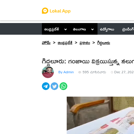
ఆంధ్రప్రదేశ్
తెలంగాణ
ఉద్యోగాలు
ట్రెండింగ్
హోమ్
ఆంధ్రప్రదేశ్
ప్రకాశం
గిద్దలూరు
గిద్దలూరు: గంజాయి విక్రయిస్తున్న నలుగు
By Admin
595
చూసినవారు
Dec 27, 202