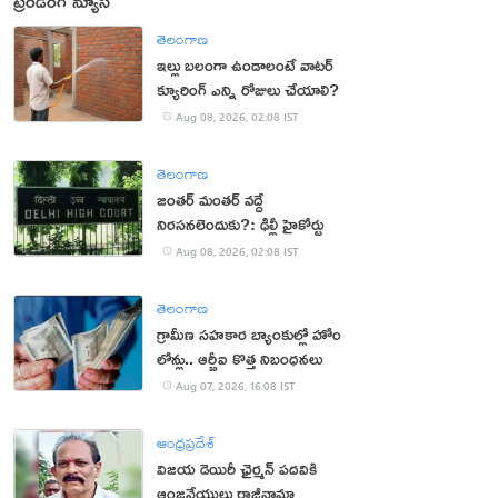
ట్రెండింగ్ న్యూస్
తెలంగాణ
ఇల్లు బలంగా ఉండాలంటే వాటర్
క్యూరింగ్ ఎన్ని రోజులు చేయాలి?
Aug 08, 2026, 02:08 IST
తెలంగాణ
జంతర్ మంతర్ వద్దే
నిరసనలెందుకు?: ఢిల్లీ హైకోర్టు
Aug 08, 2026, 02:08 IST
తెలంగాణ
గ్రామీణ సహకార బ్యాంకుల్లో హోం
లోన్లు.. ఆర్బీఐ కొత్త నిబంధనలు
Aug 07, 2026, 16:08 IST
ఆంధ్రప్రదేశ్
విజయ డెయిరీ ఛైర్మన్ పదవికి
ఆంజనేయులు రాజీనామా