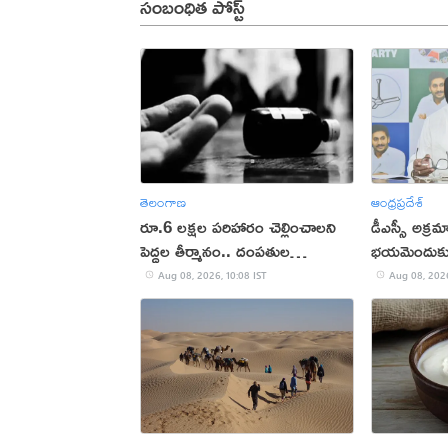
సంబంధిత పోస్ట్
తెలంగాణ
ఆంధ్రప్రదేశ్
రూ.6 లక్షల పరిహారం చెల్లించాలని
డీఎస్సీ అక్ర
పెద్దల తీర్మానం.. దంపతుల
భయమెందుకు:
ఆత్మహత్యాయత్నం
Aug 08, 2026, 10:08 IST
Aug 08, 2026