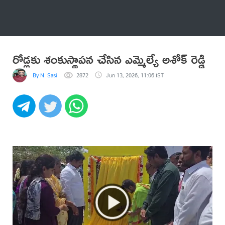
అనేకం
రోడ్లకు శంకుస్థాపన చేసిన ఎమ్మెల్యే అశోక్ రెడ్డి
By N. Sasi
2872
Jun 13, 2026, 11:06 IST