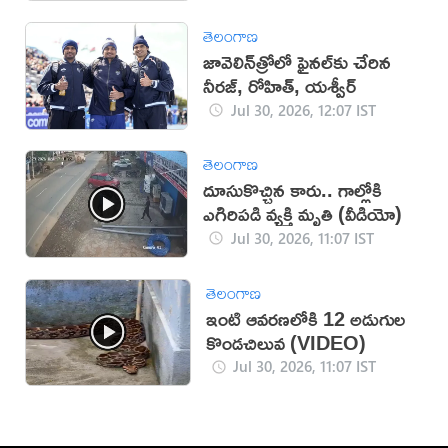
తెలంగాణ
జావెలిన్‌త్రోలో ఫైనల్‌కు చేరిన
నీరజ్‌, రోహిత్‌, యశ్వీర్‌
Jul 30, 2026, 12:07 IST
తెలంగాణ
దూసుకొచ్చిన కారు.. గాల్లోకి
ఎగిరిపడి వ్యక్తి మృతి (వీడియో)
Jul 30, 2026, 11:07 IST
తెలంగాణ
ఇంటి ఆవరణలోకి 12 అడుగుల
కొండచిలువ (VIDEO)
Jul 30, 2026, 11:07 IST