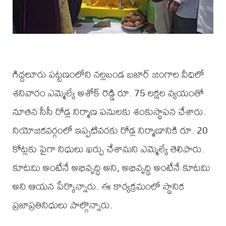
గిద్దలూరు పట్టణంలోని నల్లబండ బజార్ జంగాల వీధిలో
శనివారం ఎమ్మెల్యే అశోక్ రెడ్డి రూ. 75 లక్షల వ్యయంతో
నూతన సీసీ రోడ్ల నిర్మాణ పనులకు శంకుస్థాపన చేశారు.
నియోజకవర్గంలో ఇప్పటివరకు రోడ్ల నిర్మాణానికి రూ. 20
కోట్లకు పైగా నిధులు ఖర్చు చేశామని ఎమ్మెల్యే తెలిపారు.
కూటమి అంటేనే అభివృద్ధి అని, అభివృద్ధి అంటేనే కూటమి
అని ఆయన పేర్కొన్నారు. ఈ కార్యక్రమంలో స్థానిక
ప్రజాప్రతినిధులు పాల్గొన్నారు.