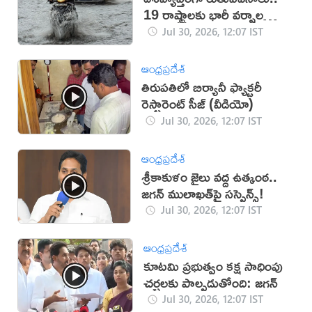
19 రాష్ట్రాలకు భారీ వర్షాల
హెచ్చరిక
Jul 30, 2026, 12:07 IST
ఆంధ్రప్రదేశ్
తిరుపతిలో బిర్యానీ ఫ్యాక్ట‌రీ
రెస్టారెంట్ సీజ్‌ (వీడియో)
Jul 30, 2026, 12:07 IST
ఆంధ్రప్రదేశ్
శ్రీకాకుళం జైలు వద్ద ఉత్కంఠ..
జగన్ ములాఖత్‌పై సస్పెన్స్!
Jul 30, 2026, 12:07 IST
ఆంధ్రప్రదేశ్
కూటమి ప్రభుత్వం కక్ష సాధింపు
చర్చలకు పాల్పడుతోంది: జగన్
Jul 30, 2026, 12:07 IST