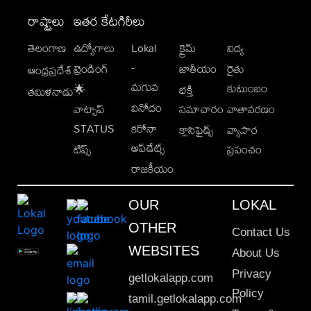
రాష్ట్రాలు
ఇతర కేటగిరీలు
తెలంగాణ
ఉద్యోగాలు
Lokal
క్రైమ్
విద్య
-
ట్రెండింగ్
జాతీయం
రైతు
ఆంధ్రప్రదేశ్
మగువ
కుటుంబం
🌟
భక్తి
తమిళనాడు
వినోదం
వాట్సాప్
సమాచారం
వాతావరణం
STATUS
కరోనా
క్లాసిఫైడ్స్
వ్యాపార
అప్‌డేట్స్
టిప్స్
ప్రపంచం
రాజకీయం
OUR
LOKAL
OTHER
Contact Us
WEBSITES
About Us
Privacy
getlokalapp.com
Policy
tamil.getlokalapp.com