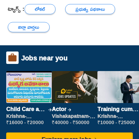
ట్యాగ్స్ :
లోకల్
ప్రభుత్వ పథకాలు
జిల్లా వార్తలు
Jobs near you
Child Care and
Actor
Training cum
Patient care
Placement
Krishna-
Vishakapatnam-
Krishna-
vijayawada
new
vijayawada
₹16000 - ₹20000
₹40000 - ₹50000
₹10000 - ₹25000