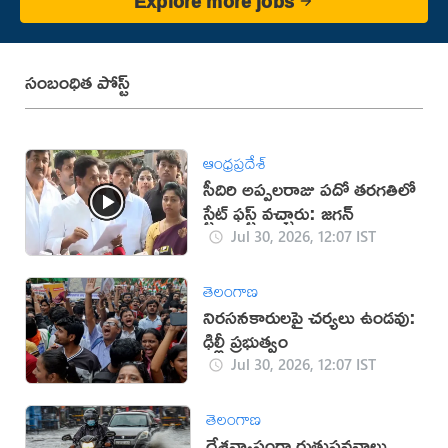
Explore more jobs
సంబంధిత పోస్ట్
ఆంధ్రప్రదేశ్
సీదిరి అప్పలరాజు పదో తరగతిలో
స్టేట్ ఫస్ట్ వచ్చారు: జగన్
Jul 30, 2026, 12:07 IST
తెలంగాణ
నిరసనకారులపై చర్యలు ఉండవు:
ఢిల్లీ ప్రభుత్వం
Jul 30, 2026, 12:07 IST
తెలంగాణ
దేశవ్యాప్తంగా రుతుపవనాలు..