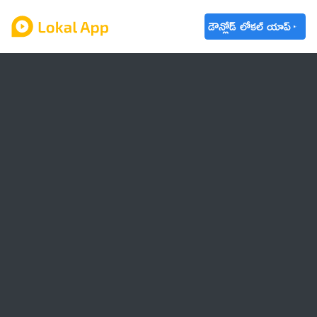
డౌన్లోడ్ లోకల్ యాప్
ఆంధ్రప్రదేశ్
తెలంగాణ
ఉద్యోగాలు
ట్రెండింగ్
వాతావరణం
🌟 వాట్సాప్ STATUS
వినోదం