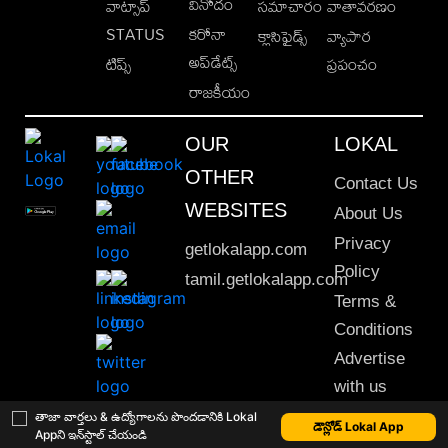
వినోదం
వాట్సాప్
సమాచారం
వాతావరణం
STATUS
కరోనా
క్లాసిఫైడ్స్
వ్యాపార
అప్‌డేట్స్
టిప్స్
ప్రపంచం
రాజకీయం
OUR
LOKAL
OTHER
Contact Us
WEBSITES
About Us
Privacy
getlokalapp.com
Policy
tamil.getlokalapp.com
Terms &
Conditions
Advertise
with us
Sitemap
తాజా వార్తలు & ఉద్యోగాలను పొందడానికి Lokal
డౌన్లోడ్ Lokal App
Appని ఇన్‌స్టాల్ చేయండి
This material may not be published, transmitted, rewritten or redistributed. © 2020 Lokal App. All rights reserved.