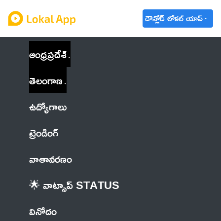
డౌన్లోడ్ లోకల్ యాప్
ఆంధ్రప్రదేశ్
తెలంగాణ
ఉద్యోగాలు
ట్రెండింగ్
వాతావరణం
🌟 వాట్సాప్ STATUS
వినోదం