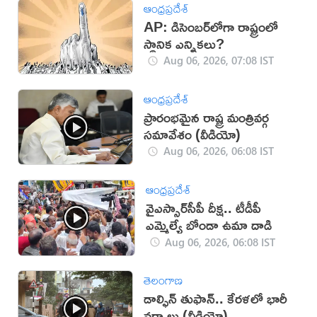
ఆంధ్రప్రదేశ్
AP: డిసెంబర్‌లోగా రాష్ట్రంలో
స్థానిక ఎన్నికలు?
Aug 06, 2026, 07:08 IST
ఆంధ్రప్రదేశ్
ప్రారంభమైన రాష్ట్ర మంత్రివర్గ
సమావేశం (వీడియో)
Aug 06, 2026, 06:08 IST
ఆంధ్రప్రదేశ్
వైఎస్సార్‌సీపీ దీక్ష.. టీడీపీ
ఎమ్మెల్యే బోండా ఉమా దాడి
Aug 06, 2026, 06:08 IST
తెలంగాణ
డాల్ఫిన్ తుఫాన్.. కేరళలో భారీ
వర్షాలు (వీడియో)