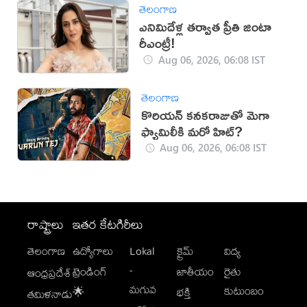
తెలంగాణ
ఎనిమిదేళ్ల తర్వాత ప్రీతి జింటా
రీఎంట్రీ!
Aug 06, 2026, 06:08 IST
తెలంగాణ
కొరియన్ కనకరాజుతో మెగా
ఫ్యామిలీకి మరో హిట్?
Aug 06, 2026, 06:08 IST
రాష్ట్రాలు
ఇతర కేటగిరీలు
తెలంగాణ
ఉద్యోగాలు
Lokal
క్రైమ్
విద్య
-
ట్రెండింగ్
జాతీయం
రైతు
ఆంధ్రప్రదేశ్
మగువ
కుటుంబం
🌟
భక్తి
తమిళనాడు