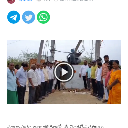
మార్కాపురం జిల్లా కనిగిరిలో, శ్రీ వెంకటేశ్వరస్వామి