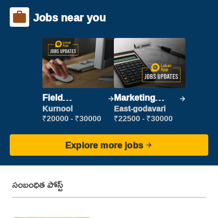
Jobs near you
Field
Marketing
Marketing
Executive
Kurnool
East-godavari
Executive
₹20000 - ₹30000
₹22500 - ₹30000
Explore more jobs
సంబంధిత పోస్ట్