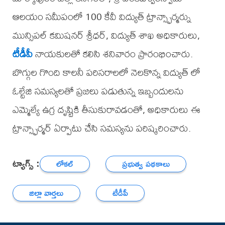
ఆలయం సమీపంలో 100 కేవీ విద్యుత్ ట్రాన్స్ఫార్మర్ను
మున్సిపల్ కమిషనర్ శ్రీధర్, విద్యుత్ శాఖ అధికారులు,
టీడీపీ
నాయకులతో కలిసి శనివారం ప్రారంభించారు.
బొగ్గుల గొంది కాలనీ పరిసరాలలో నెలకొన్న విద్యుత్ లో
ఓల్టేజి సమస్యలతో ప్రజలు పడుతున్న ఇబ్బందులను
ఎమ్మెల్యే ఉగ్ర దృష్టికి తీసుకురావడంతో, అధికారులు ఈ
ట్రాన్స్ఫార్మర్ ఏర్పాటు చేసి సమస్యను పరిష్కరించారు.
ట్యాగ్స్ :
లోకల్
ప్రభుత్వ పథకాలు
జిల్లా వార్తలు
టీడీపీ