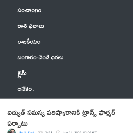
పంచాంగం
రాశి ఫలాలు
రాజకీయం
బంగారం-వెండి ధరలు
క్రైమ్
అనేకం
విద్యుత్ సమస్య పరిష్కారానికి ట్రాన్స్ ఫార్మర్
ఏర్పాటు
By N. Sasi
3411
Jun 14, 2026, 02:06 IST