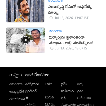
ఆంధ్రప్రదేశ్
సాయికృష్ణ కేసులో అడ్వకేట్స్
మార్పు
Jul 13, 2026, 13:07 IST
తెలంగాణ
దుర్మార్గుడు ప్రశాంతంగా
చచ్చాడు.. కాల్చి చంపాల్సింది!
Jul 13, 2026, 13:07 IST
రాష్ట్రాలు
ఇతర కేటగిరీలు
తెలంగాణ
ఉద్యోగాలు
Lokal
క్రైమ్
విద్య
-
ట్రెండింగ్
జాతీయం
రైతు
ఆంధ్రప్రదేశ్
మగువ
కుటుంబం
🌟
భక్తి
తమిళనాడు
వినోదం
వాట్సాప్
సమాచారం
వాతావరణం