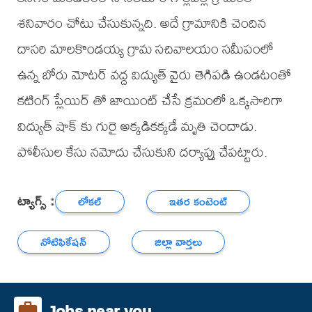
శనివారం చోటు చేసుకున్నది. అదే గ్రామానికి చెందిన
దాసరి మాలకొండయ్య గ్రామ సచివాలయం సమీపంలో
ఉన్న బోరు మోటర్ వద్ద విద్యుత్ వైరు తెగిపడి ఉండటంతో
కటింగ్ ప్లేయిర్ తో జాయింట్ చేసే క్రమంలో ఒక్కసారిగా
విద్యుత్ షాక్ కు గురై అక్కడికక్కడే మృతి చెందాడు.
పోలీసుల కేసు నమోదు చేసుకుని దర్యాప్తు చేపట్టారు.
ట్యాగ్స్ :
లోకల్
ఇతర కంటెంట్
నోటిఫికేషన్
జిల్లా వార్తలు
Jobs near you