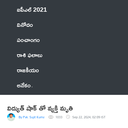
ఐపీఎల్ 2021
వినోదం
పంచాంగం
రాశి ఫలాలు
రాజకీయం
అనేకం
విద్యుత్ షాక్ తో వ్యక్తి మృతి
By Pvk. Sujit Kumar
1033
Sep 22, 2024, 02:09 IST