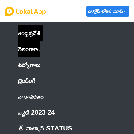
డౌన్లోడ్ లోకల్ యాప్
ఆంధ్రప్రదేశ్
తెలంగాణ
ఉద్యోగాలు
ట్రెండింగ్
వాతావరణం
బడ్జెట్ 2023-24
🌟 వాట్సాప్ STATUS