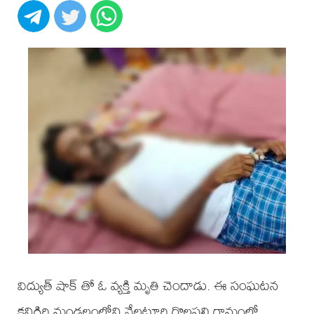
విద్యుత్ షాక్ తో ఓ వ్యక్తి మృతి చెందాడు. ఈ సంఘటన
కనిగిరి మండలంలోని నేలటూరి గొల్లపల్లి గ్రామంలో