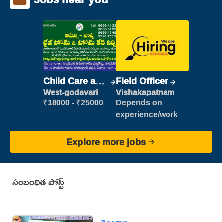
Child Care and
Field Officer
Patient care
West-godavari
Vishakapatnam
₹18000 - ₹25000
Depends on
experience/work
Explore more jobs
సంబంధిత పోస్ట్
తెలంగాణ