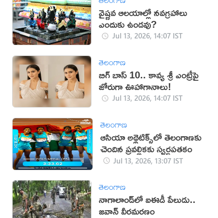
వైష్ణవ ఆలయాల్లో నవగ్రహాలు
ఎందుకు ఉండవు?
Jul 13, 2026, 14:07 IST
తెలంగాణ
బిగ్ బాస్ 10.. కావ్య శ్రీ ఎంట్రీపై
జోరుగా ఊహాగానాలు!
Jul 13, 2026, 14:07 IST
తెలంగాణ
ఆసియా అథ్లెటిక్స్‌లో తెలంగాణకు
చెందిన ప్రవల్లికకు స్వర్ణపతకం
Jul 13, 2026, 13:07 IST
తెలంగాణ
నాగాలాండ్‌లో ఐఈడీ పేలుడు..
జవాన్ వీరమరణం