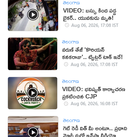
తెలంగాణ
VIDEO: బస్సు కింద పడ్డ
బైకర్.. యువకుడు మృతి!
Aug 06, 2026, 17:08 IST
తెలంగాణ
వరుణ్ తేజ్ 'కొరియన్
కనకరాజు'.. ట్విట్టర్ టాక్ ఇదే!
Aug 06, 2026, 17:08 IST
తెలంగాణ
VIDEO: భవిష్యత్ కార్యాచరణ
ప్రకటించిన CJP
Aug 06, 2026, 16:08 IST
తెలంగాణ
గెట్ రెడీ విత్ మీ అంటూ.. ప్రధాని
మోదీ మరో ఇన్‌స్టా వీడియో