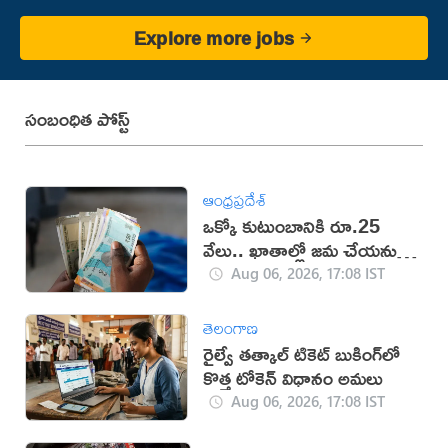
Explore more jobs
సంబంధిత పోస్ట్
ఆంధ్రప్రదేశ్
ఒక్కో కుటుంబానికి రూ.25
వేలు.. ఖాతాల్లో జ‌మ చేయ‌నున్న
ప్ర‌భుత్వం..!
Aug 06, 2026, 17:08 IST
తెలంగాణ
రైల్వే తత్కాల్ టికెట్ బుకింగ్‌లో
కొత్త టోకెన్ విధానం అమలు
Aug 06, 2026, 17:08 IST