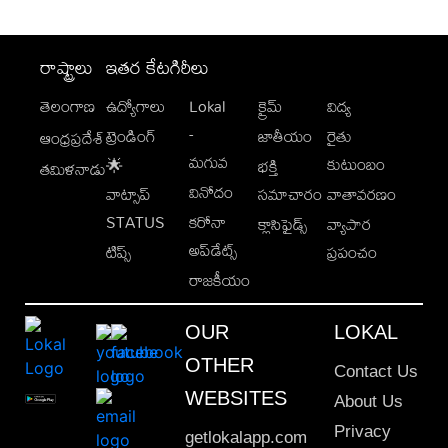
రాష్ట్రాలు
ఇతర కేటగిరీలు
తెలంగాణ
ఉద్యోగాలు
Lokal
క్రైమ్
విద్య
-
ట్రెండింగ్
జాతీయం
రైతు
ఆంధ్రప్రదేశ్
మగువ
కుటుంబం
🌟
భక్తి
తమిళనాడు
వినోదం
వాట్సాప్
సమాచారం
వాతావరణం
STATUS
కరోనా
క్లాసిఫైడ్స్
వ్యాపార
అప్‌డేట్స్
టిప్స్
ప్రపంచం
రాజకీయం
OUR
LOKAL
OTHER
Contact Us
WEBSITES
About Us
Privacy
getlokalapp.com