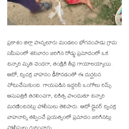
ప్రకాశం జిల్లా పొన్నలూరు మండలం భోగనంపాడు గ్రామ
సమీపంలో శనివారం జరిగిన రోడ్డు ప్రమాదంలో ఒక
చిన్నారి మృతి చెందగా, తండ్రికి తీవ్ర గాయాలయ్యాయి.
ఆటో, ద్విచక్ర వాహనం ఢీకొనడంతో ఈ దుర్ఘటన
చోటుచేసుకుంది. గాయపడిన ఇద్దరినీ ఒంగోలు రిమ్స్
ఆసుపత్రికి తరలించగా, చికిత్స పొందుతూ చిన్నారి
మరణించినట్లు పోలీసులు తెలిపారు. ఆటో డ్రైవర్ ద్విచక్ర
వాహనాన్ని తప్పించే ప్రయత్నంలో ప్రమాదం జరిగినట్లు
పోలీసులు గుర్తించారు.