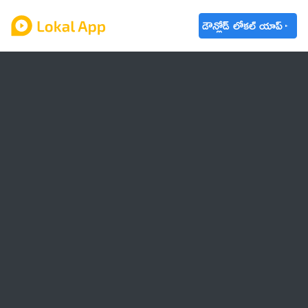
డౌన్లోడ్ లోకల్ యాప్
ఆంధ్రప్రదేశ్
తెలంగాణ
ఉద్యోగాలు
ట్రెండింగ్
వాతావరణం
🌟 వాట్సాప్ STATUS
వినోదం