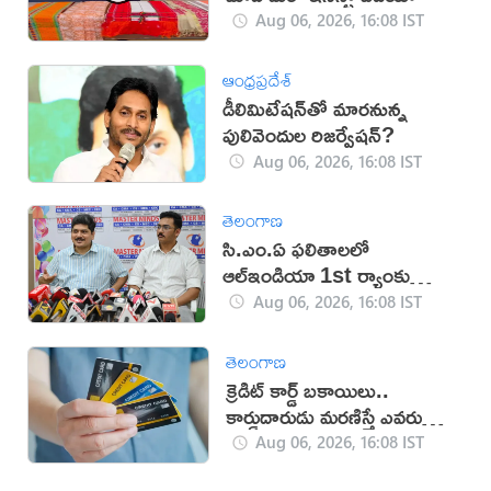
Aug 06, 2026, 16:08 IST
ఆంధ్రప్రదేశ్
డీలిమిటేషన్‌తో మారనున్న
పులివెందుల రిజర్వేషన్?
Aug 06, 2026, 16:08 IST
తెలంగాణ
సి.ఎం.ఏ ఫలితాలలో
ఆల్ఇండియా 1st ర్యాంకు
సాధించిన మాస్టర్‌మైండ్స్
Aug 06, 2026, 16:08 IST
తెలంగాణ
క్రెడిట్ కార్డ్ బకాయిలు..
కార్డుదారుడు మరణిస్తే ఎవరు
చెల్లిస్తారు?
Aug 06, 2026, 16:08 IST