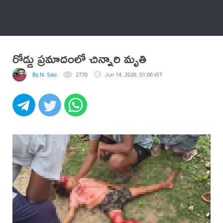
అనేకం
రోడ్డు ప్రమాదంలో చిన్నారి మృతి
By N. Sasi
2770
Jun 14, 2026, 01:06 IST