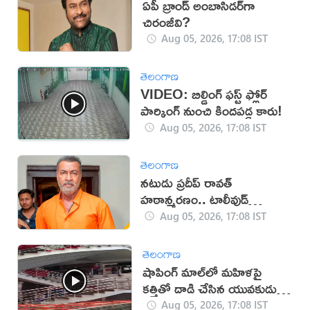
ఏపీ బ్రాండ్ అంబాసిడర్‌గా
చిరంజీవి?
Aug 05, 2026, 17:08 IST
తెలంగాణ
VIDEO: బిల్డింగ్ ఫస్ట్ ఫ్లోర్
పార్కింగ్ నుంచి కిందపడ్డ కారు!
Aug 05, 2026, 17:08 IST
తెలంగాణ
నటుడు ప్రదీప్ రావత్
హఠాన్మరణం.. టాలీవుడ్
స్పందనపై విమర్శలు
Aug 05, 2026, 17:08 IST
తెలంగాణ
షాపింగ్ మాల్‌లో మహిళపై
కత్తితో దాడి చేసిన యువకుడు
(వీడియో)
Aug 05, 2026, 17:08 IST