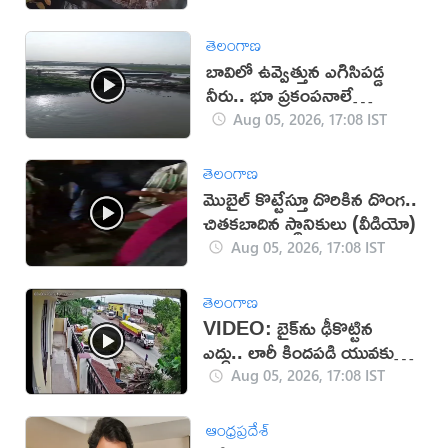
తెలంగాణ
బావిలో ఉవ్వెత్తున ఎగిసిపడ్డ
నీరు.. భూ ప్రకంపనాలే
కారణమా?
Aug 05, 2026, 17:08 IST
తెలంగాణ
మొబైల్ కొట్టేస్తూ దొరికిన దొంగ..
చితకబాదిన స్థానికులు (వీడియో)
Aug 05, 2026, 17:08 IST
తెలంగాణ
VIDEO: బైక్‌ను ఢీకొట్టిన
ఎద్దు.. లారీ కిందపడి యువకుడు
మృతి!
Aug 05, 2026, 17:08 IST
ఆంధ్రప్రదేశ్