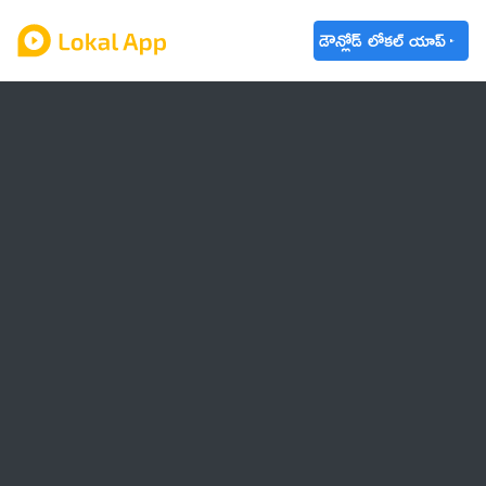
డౌన్లోడ్ లోకల్ యాప్
ఆంధ్రప్రదేశ్
తెలంగాణ
ఉద్యోగాలు
ట్రెండింగ్
వాతావరణం
🌟 వాట్సాప్ STATUS
వినోదం