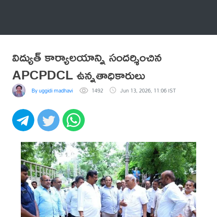
అనేకం
విద్యుత్ కార్యాలయాన్ని సందర్శించిన
APCPDCL ఉన్నతాధికారులు
By uggidi madhavi
1492
Jun 13, 2026, 11:06 IST