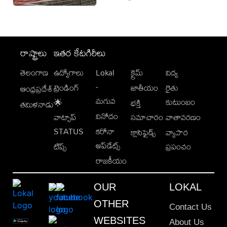
రాష్ట్రాలు
ఇతర కేటగిరీలు
తెలంగాణ
ఉద్యోగాలు
Lokal
క్రైమ్
విద్య
-
ట్రెండింగ్
జాతీయం
రైతు
ఆంధ్రప్రదేశ్
మగువ
కుటుంబం
🌟
భక్తి
తమిళనాడు
వినోదం
వాట్సాప్
సమాచారం
వాతావరణం
STATUS
కరోనా
క్లాసిఫైడ్స్
వ్యాపార
అప్‌డేట్స్
టిప్స్
ప్రపంచం
రాజకీయం
OUR
LOKAL
OTHER
Contact Us
WEBSITES
About Us