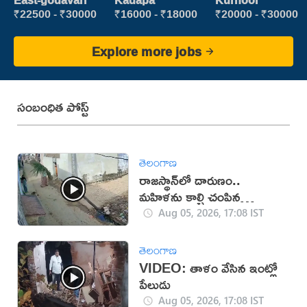
East-godavari
Kadapa
Kurnool
Executive
₹22500 - ₹30000
₹16000 - ₹18000
₹20000 - ₹30000
Explore more jobs
సంబంధిత పోస్ట్
తెలంగాణ
రాజస్థాన్‌లో దారుణం..
మహిళను కాల్చి చంపిన
యువకుడు (వీడియో)
Aug 05, 2026, 17:08 IST
తెలంగాణ
VIDEO: తాళం వేసిన ఇంట్లో
పేలుడు
Aug 05, 2026, 17:08 IST