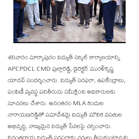
శనివారం మార్కాపురం విద్యుత్ సర్కిల్ కార్యాలయాన్ని
APCPDCL CMD పుల్లారెడ్డి, డైరెక్టర్ మురళీకృష్ణ
యాదవ్ సందర్శించారు. విద్యుత్ సరఫరా, ఉపకేంద్రాలు,
పంపిణీ వ్యవస్థ పనితీరును సమీక్షించి అధికారులకు
సూచనలు చేశారు. అనంతరం MLA కందుల
నారాయణరెడ్డితో సమావేశమై విద్యుత్ మౌలిక వసతుల
అభివృద్ధి, నాణ్యమైన విద్యుత్ సేవలపై చర్చించారు.
నిరంతరాయ విద్యుత్ సరఫరాకు చర్యలు తీసుకుంటామని