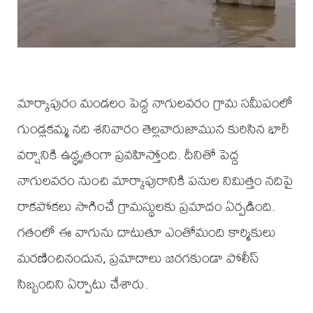
మార్కాపురం మండలం పెద్ద నాగులవరం గ్రామ సమీపంలో
గుండ్లకమ్మ నది శనివారం తెల్లవారుజామున కురిసిన భారీ
వర్షానికి ఉద్ధృతంగా ప్రవహిస్తోంది. దీనితో పెద్ద
నాగులవరం నుంచి మార్కాపురానికి పనుల నిమిత్తం నదిపై
రాకపోకలు సాగించే గ్రామస్థులకు ప్రమాదం ఏర్పడింది.
గతంలో ఈ వాగును దాటుతూ ఎంతోమంది కార్మికులు
మరణించినందున, ప్రమాదాలు జరగకుండా పోలీస్
సిబ్బందిని ఏర్పాటు చేశారు.