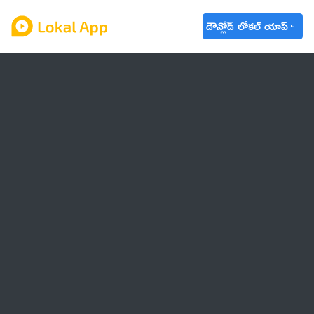
డౌన్లోడ్ లోకల్ యాప్
ఆంధ్రప్రదేశ్
తెలంగాణ
ఉద్యోగాలు
ట్రెండింగ్
వాతావరణం
🌟 వాట్సాప్ STATUS
వినోదం