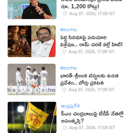
రూ. 1,200 కోట్లు!
Aug 07, 2026, 17:08 IST
తెలంగాణ
పెద్ది సినిమాపై పరుచూరి
విశ్లేషణ.. రామ్ చరణ్ వల్లే హిట్!
Aug 07, 2026, 17:08 IST
తెలంగాణ
భారత్-శ్రీలంక టెస్టులకు ఉచిత
ప్రవేశం.. బోర్డు ప్రకటన
Aug 07, 2026, 17:08 IST
ఆంధ్రప్రదేశ్
సీఎం చంద్రబాబుపై టీడీపీ నేతల్లో
అసంతృప్తి?
Aug 07, 2026, 17:08 IST