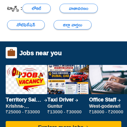
ట్యాగ్స్ :
లోకల్
వాతావరణం
నోటిఫికేషన్
జిల్లా వార్తలు
Jobs near you
Territory Sales
Taxi Driver
Office Staff
Manager
Krishna-
Guntur
West-godavari
vijayawada
₹25000 - ₹33000
₹13000 - ₹30000
₹18000 - ₹20000