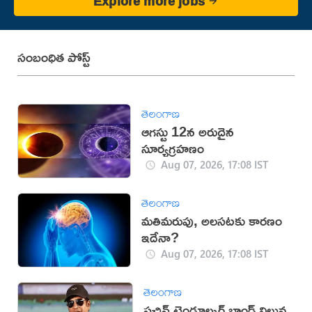
Explore more jobs
సంబంధిత పోస్ట్
తెలంగాణ
ఆగస్టు 12న అరుదైన
సూర్యగ్రహణం
Aug 07, 2026, 17:08 IST
తెలంగాణ
మతిమరుపు, అలసటకు కారణం
ఇదేనా?
Aug 07, 2026, 17:08 IST
తెలంగాణ
సచిన్ టెండూల్కర్ బ్రాండ్ విలువ