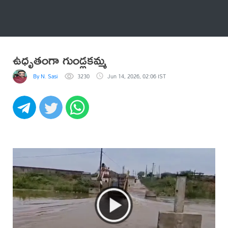
అనేకం
ఉధృతంగా గుండ్లకమ్మ
By N. Sasi
3230
Jun 14, 2026, 02:06 IST