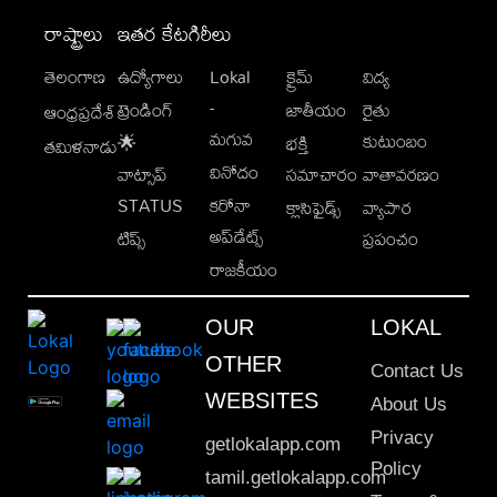
రాష్ట్రాలు
ఇతర కేటగిరీలు
తెలంగాణ
ఉద్యోగాలు
Lokal
క్రైమ్
విద్య
-
ట్రెండింగ్
జాతీయం
రైతు
ఆంధ్రప్రదేశ్
మగువ
కుటుంబం
🌟
భక్తి
తమిళనాడు
వినోదం
వాట్సాప్
సమాచారం
వాతావరణం
STATUS
కరోనా
క్లాసిఫైడ్స్
వ్యాపార
అప్‌డేట్స్
టిప్స్
ప్రపంచం
రాజకీయం
OUR
LOKAL
OTHER
Contact Us
WEBSITES
About Us
Privacy
getlokalapp.com
Policy
tamil.getlokalapp.com