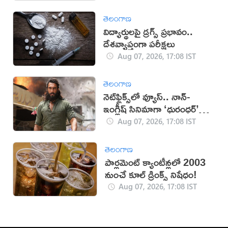
తెలంగాణ
విద్యార్థులపై డ్రగ్స్ ప్రభావం..
దేశవ్యాప్తంగా పరీక్షలు
Aug 07, 2026, 17:08 IST
తెలంగాణ
నెట్‌ఫ్లిక్స్‌లో వ్యూస్.. నాన్-
ఇంగ్లీష్ సినిమాగా ‘ధురంధర్’
రికార్డు
Aug 07, 2026, 17:08 IST
తెలంగాణ
పార్లమెంట్ క్యాంటీన్లలో 2003
నుంచే కూల్ డ్రింక్స్ నిషేధం!
Aug 07, 2026, 17:08 IST