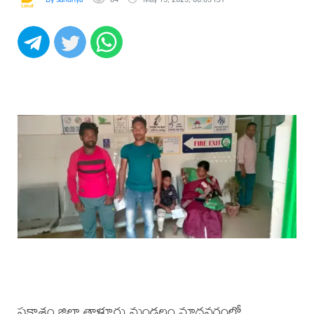
ప్రకాశం జిల్లా తాళ్లూరు మండలం మాధవరంలో