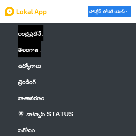
డౌన్లోడ్ లోకల్ యాప్
ఆంధ్రప్రదేశ్
తెలంగాణ
ఉద్యోగాలు
ట్రెండింగ్
వాతావరణం
🌟 వాట్సాప్ STATUS
వినోదం