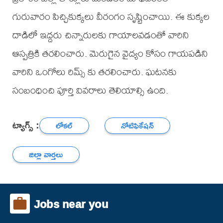
గురువారం పిచ్చికుక్కలు వీరంగం సృష్టించాయి. ఈ కుక్కల
దాడిలో ఇద్దరు చిన్నారులకు గాయాలవడంతో వారిని
ఆస్పత్రికి తరలించారు. మెరుగైన వైద్యం కోసం గాయపడిని
వారిని ఒంగోలు రిమ్స్ కు తరలించారు. ఘటనకు
సంబంధించి పూర్తి వివరాలు తెలియాల్సి ఉంది.
ట్యాగ్స్ :
లోకల్
నోటిఫికేషన్
జిల్లా వార్తలు
Jobs near you