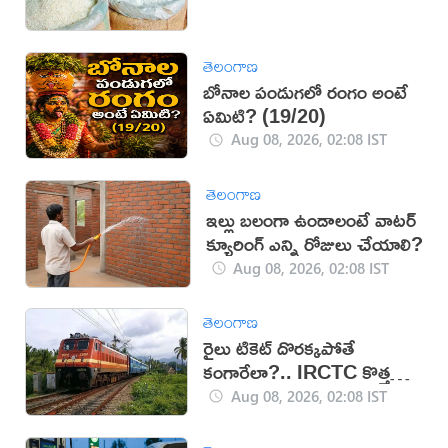
తెలంగాణ
బోనాల పండుగలో రంగం అంటే
ఏమిటి? (19/20)
Aug 08, 2026, 02:08 IST
తెలంగాణ
ఇల్లు బలంగా ఉండాలంటే వాటర్
క్యూరింగ్ ఎన్ని రోజులు చేయాలి?
Aug 08, 2026, 02:08 IST
తెలంగాణ
రైలు టికెట్ దొరక్కపోతే
కంగారేలా?.. IRCTC కొత్త
సదుపాయంతో టెన్షన్‌కు చెక్
Aug 08, 2026, 02:08 IST