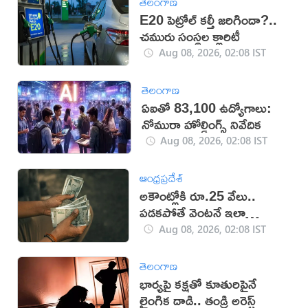
తెలంగాణ
E20 పెట్రోల్ కల్తీ జరిగిందా?..
చమురు సంస్థల క్లారిటీ
Aug 08, 2026, 02:08 IST
తెలంగాణ
ఏఐతో 83,100 ఉద్యోగాలు:
నోమురా హోల్డింగ్స్ నివేదిక
Aug 08, 2026, 02:08 IST
ఆంధ్రప్రదేశ్
అకౌంట్లోకి రూ.25 వేలు..
పడకపోతే వెంటనే ఇలా
చేయండి!
Aug 08, 2026, 02:08 IST
తెలంగాణ
భార్యపై కక్షతో కూతురిపైనే
లైంగిక దాడి.. తండ్రి అరెస్ట్