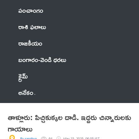
పంచాంగం
రాశి ఫలాలు
రాజకీయం
బంగారం-వెండి ధరలు
క్రైమ్
అనేకం
తాళ్లూరు: పిచ్చికుక్కల దాడి. ఇద్దరు చిన్నారులకు
గాయాలు
By sandhya
64
May 15, 2025, 06:05 IST