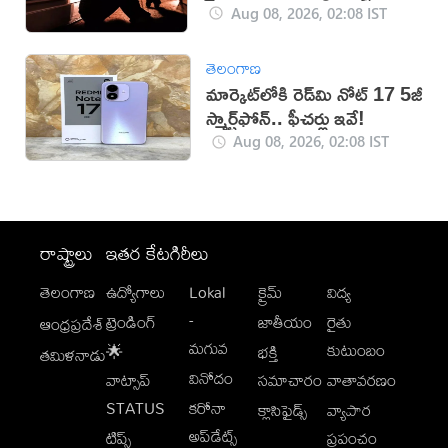
Aug 08, 2026, 02:08 IST
తెలంగాణ
మార్కెట్‌లోకి రెడ్‌మి నోట్ 17 5జీ
స్మార్ట్‌ఫోన్‌.. ఫీచర్లు ఇవే!
Aug 08, 2026, 02:08 IST
రాష్ట్రాలు
ఇతర కేటగిరీలు
తెలంగాణ
ఉద్యోగాలు
Lokal
క్రైమ్
విద్య
-
ట్రెండింగ్
జాతీయం
రైతు
ఆంధ్రప్రదేశ్
మగువ
కుటుంబం
🌟
భక్తి
తమిళనాడు
వినోదం
వాట్సాప్
సమాచారం
వాతావరణం
STATUS
కరోనా
క్లాసిఫైడ్స్
వ్యాపార
అప్‌డేట్స్
టిప్స్
ప్రపంచం