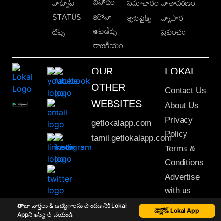
వినోదం
వాట్సాప్
సమాచారం
వాతావరణం
STATUS
కరోనా
క్లాసిఫైడ్స్
వ్యాపార
అప్‌డేట్స్
టిప్స్
ప్రపంచం
రాజకీయం
OUR
LOKAL
OTHER
Contact Us
WEBSITES
About Us
Privacy
getlokalapp.com
Policy
tamil.getlokalapp.com
Terms &
Conditions
Advertise
with us
Sitemap
తాజా వార్తలు & ఉద్యోగాలను పొందడానికి Lokal
డౌన్లోడ్ Lokal App
Appని ఇన్‌స్టాల్ చేయండి
This material may not be published, transmitted, rewritten or redistributed. © 2020 Lokal App. All rights reserved.