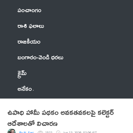
పంచాంగం
రాశి ఫలాలు
రాజకీయం
బంగారం-వెండి ధరలు
క్రైమ్
అనేకం
ఉపాధి హామీ పథకం అవకతవకలపై కలెక్టర్
ఆదేశాలతో విచారణ
By N. Sasi
1522
Jun 13, 2026, 02:06 IST