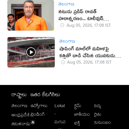
తెలంగాణ
నటుడు ప్రదీప్ రావత్
హఠాన్మరణం.. టాలీవుడ్
స్పందనపై విమర్శలు
Aug 05, 2026, 17:08 IST
తెలంగాణ
షాపింగ్ మాల్‌లో మహిళపై
కత్తితో దాడి చేసిన యువకుడు
(వీడియో)
Aug 05, 2026, 17:08 IST
రాష్ట్రాలు
ఇతర కేటగిరీలు
తెలంగాణ
ఉద్యోగాలు
Lokal
క్రైమ్
విద్య
-
ట్రెండింగ్
జాతీయం
రైతు
ఆంధ్రప్రదేశ్
మగువ
కుటుంబం
🌟
భక్తి
తమిళనాడు