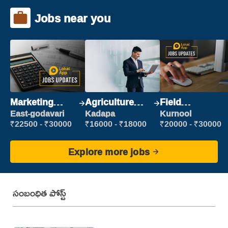
Jobs near you
Marketing
Agriculture
Field
Executive
Labour
Marketing
East-godavari
Kadapa
Kurnool
Executive
₹22500 - ₹30000
₹16000 - ₹18000
₹20000 - ₹30000
Explore more jobs
సంబంధిత పోస్ట్