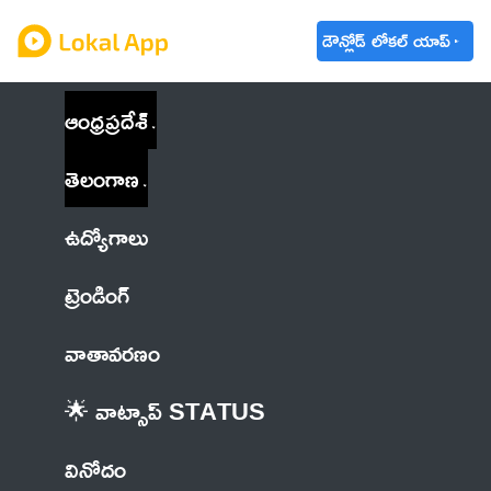
డౌన్లోడ్ లోకల్ యాప్
ఆంధ్రప్రదేశ్
తెలంగాణ
ఉద్యోగాలు
ట్రెండింగ్
వాతావరణం
🌟 వాట్సాప్ STATUS
వినోదం