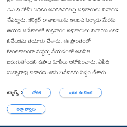
ఉపాధి హామీ పథకం అవకతవకలపై అధికారులు విచారణ
చేపట్టారు. కలెక్టర్ రాజాబాబుకు అందిన ఫిర్యాదు మేరకు
ఆయన ఆదేశాలతో శుక్రవారం అధికారులు విచారణ జరిపి
నివేదికను తయారు చేశారు. ఈ ప్రాంతంలో
కొంతకాలంగా మస్టర్లు వేయడంలో అవినీతి
జరుగుతోందని ఉపాధి కూలీలు ఆరోపించారు. ఏపీడి
సుబ్బారావు విచారణ జరిపి నివేదికను సిద్ధం చేశారు.
ట్యాగ్స్ :
లోకల్
ఇతర కంటెంట్
జిల్లా వార్తలు