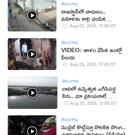
తెలంగాణ
రాజస్థాన్‌లో దారుణం..
మహిళను కాల్చి చంపిన
యువకుడు (వీడియో)
Aug 05, 2026, 17:08 IST
తెలంగాణ
VIDEO: తాళం వేసిన ఇంట్లో
పేలుడు
Aug 05, 2026, 17:08 IST
తెలంగాణ
బావిలో ఉవ్వెత్తున ఎగిసిపడ్డ
నీరు.. భూ ప్రకంపనాలే
కారణమా?
Aug 05, 2026, 17:08 IST
తెలంగాణ
మొబైల్ కొట్టేస్తూ దొరికిన దొంగ..
చితకబాదిన స్థానికులు (వీడియో)