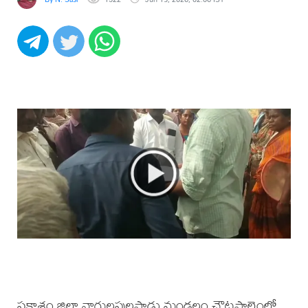
ప్రకాశం జిల్లా నాగులపులపాడు మండలం చౌటపాలెంలో