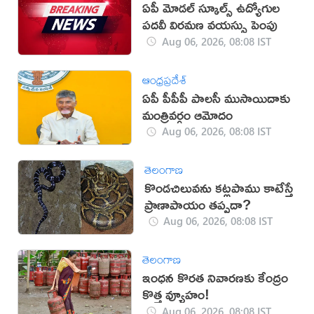
ఏపీ మోడల్ స్కూల్స్ ఉద్యోగుల
పదవీ విరమణ వయస్సు పెంపు
Aug 06, 2026, 08:08 IST
ఆంధ్రప్రదేశ్
ఏపీ పీపీపీ పాలసీ ముసాయిదాకు
మంత్రివర్గం ఆమోదం
Aug 06, 2026, 08:08 IST
తెలంగాణ
కొండచిలువను కట్లపాము కాటేస్తే
ప్రాణాపాయం తప్పదా?
Aug 06, 2026, 08:08 IST
తెలంగాణ
ఇంధన కొరత నివారణకు కేంద్రం
కొత్త వ్యూహం!
Aug 06, 2026, 08:08 IST