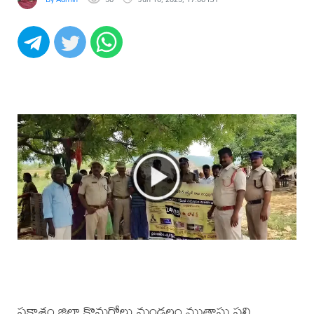
ప్రకాశం జిల్లా కొమరోలు మండలం ముత్రాసు పల్లి