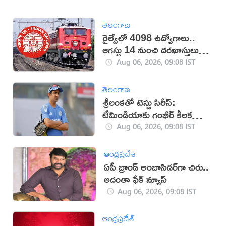
తెలంగాణ
రైల్వేలో 4098 ఉద్యోగాలు..
ఆగస్టు 14 నుంచి దరఖాస్తులు
స్టార్ట్
Aug 06, 2026, 09:08 IST
తెలంగాణ
శ్రీలంకతో టెస్టు సిరీస్:
టీమిండియాకు గంభీర్ కీలక
సూచనలు
Aug 06, 2026, 09:08 IST
ఆంధ్రప్రదేశ్
ఏపీ బ్రాండ్‌ అంబాసిడర్‌గా చిరు..
అదంతా ఫేక్‌ న్యూస్‌
Aug 06, 2026, 09:08 IST
ఆంధ్రప్రదేశ్