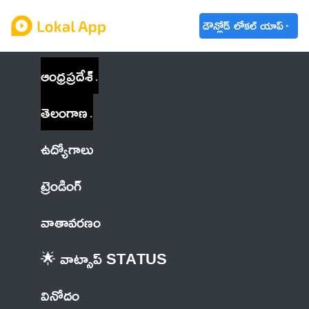
డౌన్లోడ్ లోకల్ యాప్
ఆంధ్రప్రదేశ్
తెలంగాణ
ఉద్యోగాలు
ట్రెండింగ్
వాతావరణం
🌟 వాట్సాప్ STATUS
వినోదం