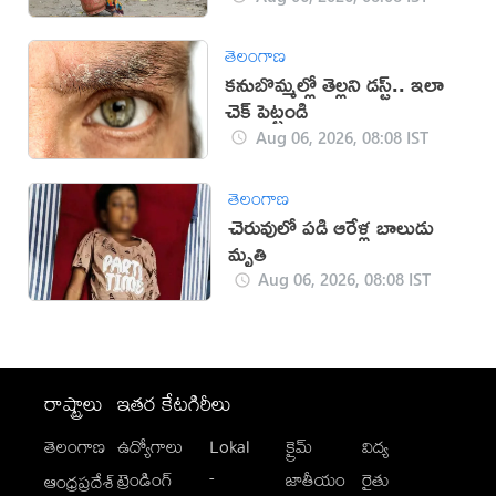
తెలంగాణ
కనుబొమ్మల్లో తెల్లని డస్ట్.. ఇలా
చెక్ పెట్టండి
Aug 06, 2026, 08:08 IST
తెలంగాణ
చెరువులో పడి ఆరేళ్ల బాలుడు
మృతి
Aug 06, 2026, 08:08 IST
రాష్ట్రాలు
ఇతర కేటగిరీలు
తెలంగాణ
ఉద్యోగాలు
Lokal
క్రైమ్
విద్య
-
ట్రెండింగ్
జాతీయం
రైతు
ఆంధ్రప్రదేశ్