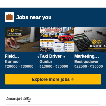
Jobs near you
Field
Taxi Driver
Marketing
Marketing
Executive
Kurnool
Guntur
East-godavari
Executive
₹20000 - ₹30000
₹13000 - ₹30000
₹22500 - ₹30000
Explore more jobs
సంబంధిత పోస్ట్