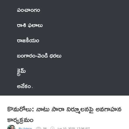
పంచాంగం
రాశి ఫలాలు
రాజకీయం
బంగారం-వెండి ధరలు
క్రైమ్
అనేకం
కొమరోలు: నాటు సారా నిర్మూలనపై అవగాహన
కార్యక్రమం
By Admin
56
Jun 10, 2025, 17:06 IST