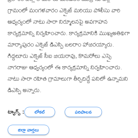
గ్రామంలో మంగళవారం ఎక్సైజ్ మరియు పోలీసు వారి
ఆధ్వర్యంలో నాటు సారా నిర్మూలనపై అవగాహన
కార్యక్రమాన్ని నిర్వహించారు. కార్యక్రమానికి ముఖ్యఅతిథిగా
మార్కాపురం ఎక్సైజ్ డిఎస్పి బలరాం హాజరయ్యారు.
గిద్దలూరు ఎక్సైజ్ సీఐ జయరావు, కొమరోలు ఎస్సై
నాగరాజు ఆధ్వర్యంలో ఈ కార్యక్రమాన్ని నిర్వహించారు.
నాటు సారా రహిత గ్రామాలుగా తీర్చిదిద్దే పనిలో ఉన్నామని
డిఎస్పి అన్నారు.
ట్యాగ్స్ :
లోకల్
పరిపాలన
జిల్లా వార్తలు