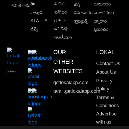
మగువ
కుటుంబం
🌟
భక్తి
తమిళనాడు
వినోదం
వాట్సాప్
సమాచారం
వాతావరణం
STATUS
కరోనా
క్లాసిఫైడ్స్
వ్యాపార
అప్‌డేట్స్
టిప్స్
ప్రపంచం
రాజకీయం
OUR
LOKAL
OTHER
Contact Us
WEBSITES
About Us
Privacy
getlokalapp.com
Policy
tamil.getlokalapp.com
Terms &
Conditions
Advertise
with us