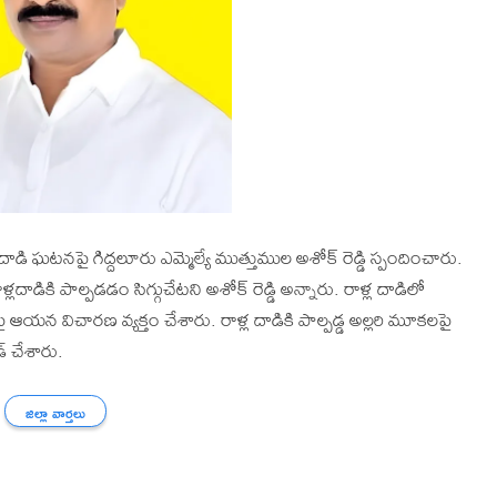
డి ఘటనపై గిద్దలూరు ఎమ్మెల్యే ముత్తుముల అశోక్ రెడ్డి స్పందించారు.
ికి పాల్పడడం సిగ్గుచేటని అశోక్ రెడ్డి అన్నారు. రాళ్ల దాడిలో
 ఆయన విచారణ వ్యక్తం చేశారు. రాళ్ల దాడికి పాల్పడ్డ అల్లరి మూకలపై
్ చేశారు.
జిల్లా వార్తలు