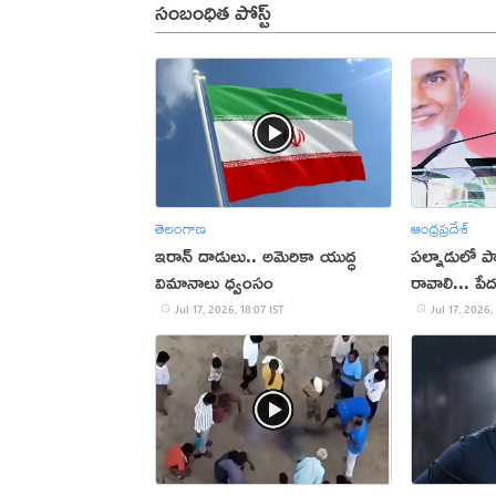
సంబంధిత పోస్ట్
తెలంగాణ
ఆంధ్రప్రదేశ్
ఇరాన్‌ దాడులు.. అమెరికా యుద్ధ
పల్నాడులో పార
విమానాలు ధ్వంసం
రావాలి... పే
చంద్రబాబు
Jul 17, 2026, 18:07 IST
Jul 17, 2026,