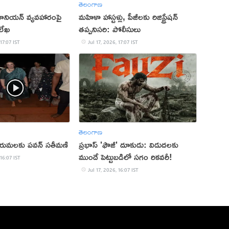
తెలంగాణ
 యూనియన్ వ్యవహారంపై
మహిళా హాస్టళ్లు, పీజీలకు రిజిస్ట్రేషన్
 లేఖ
తప్పనిసరి: పోలీసులు
 17:07 IST
Jul 17, 2026, 17:07 IST
తెలంగాణ
రుమలకు పవన్‌ సతీమణి
ప్రభాస్ 'ఫౌజీ' దూకుడు: విడుదలకు
ముందే పెట్టుబడిలో సగం రికవరీ!
 16:07 IST
Jul 17, 2026, 16:07 IST