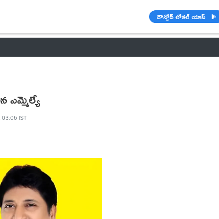
డౌన్లోడ్ లోకల్ యాప్
వాతావరణం
బడ్జెట్ 2023-24
🌟 వాట్సాప్ STATUS
ఐపీఎల్ 2021
 ఎమ్మెల్యే
 03:06 IST