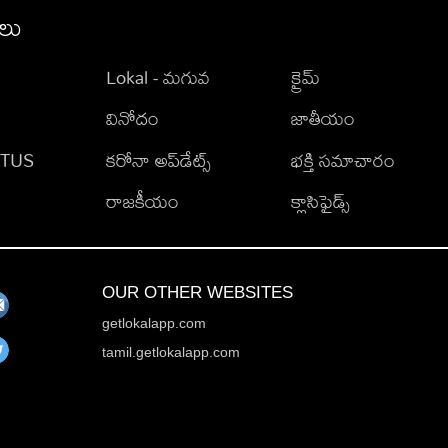
ీలు
Lokal - మగువ
క్రైమ్
వినోదం
జాతీయం
TATUS
కరోనా అప్‌డేట్స్
భక్తి సమాచారం
రాజకీయం
క్లాసిఫైడ్స్
OUR OTHER WEBSITES
getlokalapp.com
tamil.getlokalapp.com