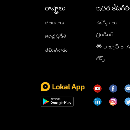
రాష్ట్రాలు
ఇతర కేటగిర
తెలంగాణ
ఉద్యోగాలు
ట్రెండింగ్
ఆంధ్రప్రదేశ్
🌟 వాట్సాప్ S
తమిళనాడు
టిప్స్