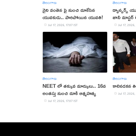
తెలంగాణ
తెలంగాణ
నైని వంతెన పై నుంచి దూకేసిన
డ్యాన్సర్స్
యువకుడు.. పారిపోయిన యువతి!
జానీ మాస్టర్
Jul 17, 2026, 17:07 IST
Jul 17, 2026,
తెలంగాణ
తెలంగాణ
NEET లో తక్కువ మార్కులు.. 16వ
కాలినడకన తి
అంతస్తు నుంచి దూకి ఆత్మహత్య
Jul 17, 2026,
Jul 17, 2026, 17:07 IST