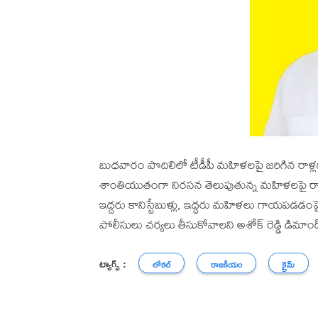
బుధవారం పొదిలిలో టీడీపీ మహిళలపై జరిగిన రాళ్లదా
శాంతియుతంగా నిరసన తెలుపుతున్న మహిళలపై రాళ్లదాడ
ఇద్దరు కానిస్టేబుళ్లు, ఇద్దరు మహిళలు గాయపడడంపై
పోలీసులు చర్యలు తీసుకోవాలని అశోక్ రెడ్డి డిమాండ
ట్యాగ్స్ :
లోకల్
రాజకీయం
క్రైమ్