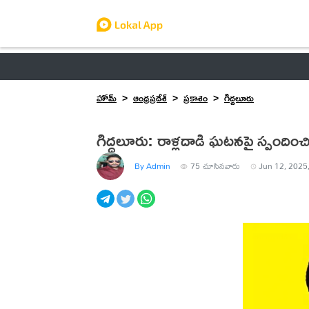
ఆంధ్రప్రదేశ్
తెలంగాణ
ఉద్యోగాలు
ట్రెండింగ్
హోమ్
ఆంధ్రప్రదేశ్
ప్రకాశం
గిద్దలూరు
గిద్దలూరు: రాళ్లదాడి ఘటనపై స్పందించిన
By Admin
75
చూసినవారు
Jun 12, 2025,