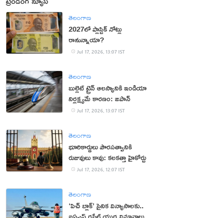
ట్రెండింగ్ న్యూస్
తెలంగాణ
2027లో ప్లాస్టిక్ నోట్లు
రానున్నాయా?
Jul 17, 2026, 13:07 IST
తెలంగాణ
బుల్లెట్ ట్రైన్ ఆలస్యానికి ఇండియా
నిర్లక్ష్యమే కారణం: జపాన్
Jul 17, 2026, 13:07 IST
తెలంగాణ
భూరికార్డులు పౌరసత్వానికి
రుజువులు కావు: కలకత్తా హైకోర్టు
Jul 17, 2026, 12:07 IST
తెలంగాణ
‘పిచ్ బ్లాక్’ సైనిక విన్యాసాల‌కు..
ఐఏఎఫ్ ర‌ఫేల్ యుద్ధ విమానాలు