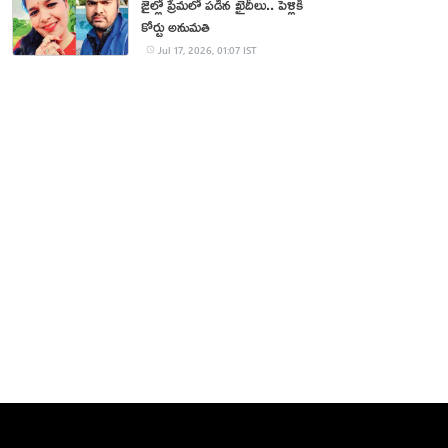
జైల్లో ప్రేమలో పడిన ఖైదీలు.. పెళ్లికి
కోర్టు అనుమతి
Jul 17, 2026, 01:07 IST