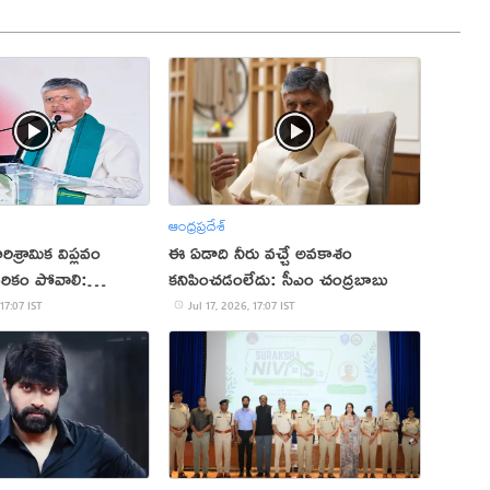
ఆంధ్రప్రదేశ్
ిశ్రామిక విప్లవం
ఈ ఏడాది నీరు వచ్చే అవకాశం
దరికం పోవాలి:
కనిపించడంలేదు: సీఎం చంద్రబాబు
 17:07 IST
Jul 17, 2026, 17:07 IST