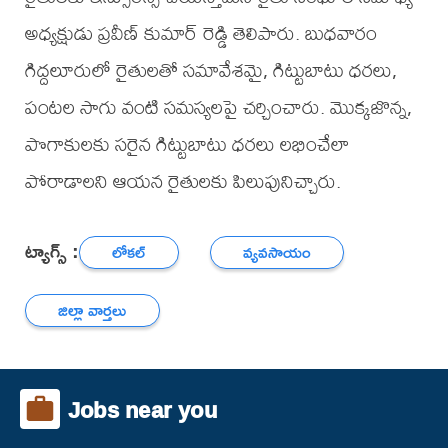
అధ్యక్షుడు ప్రవీణ్ కుమార్ రెడ్డి తెలిపారు. బుధవారం
గిద్దలూరులో రైతులతో సమావేశమై, గిట్టుబాటు ధరలు,
పంటల సాగు వంటి సమస్యలపై చర్చించారు. మొక్కజొన్న,
పొగాకులకు సరైన గిట్టుబాటు ధరలు లభించేలా
పోరాడాలని ఆయన రైతులకు పిలుపునిచ్చారు.
ట్యాగ్స్ :
లోకల్
వ్యవసాయం
జిల్లా వార్తలు
Jobs near you