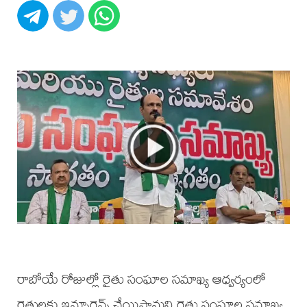
రాబోయే రోజుల్లో రైతు సంఘాల సమాఖ్య ఆధ్వర్యంలో
రైతులకు ఇన్సూరెన్స్ చేయిస్తామని రైతు సంఘాల సమాఖ్య