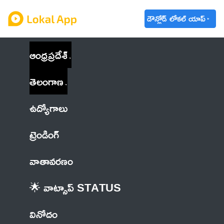
డౌన్లోడ్ లోకల్ యాప్
ఆంధ్రప్రదేశ్
తెలంగాణ
ఉద్యోగాలు
ట్రెండింగ్
వాతావరణం
🌟 వాట్సాప్ STATUS
వినోదం