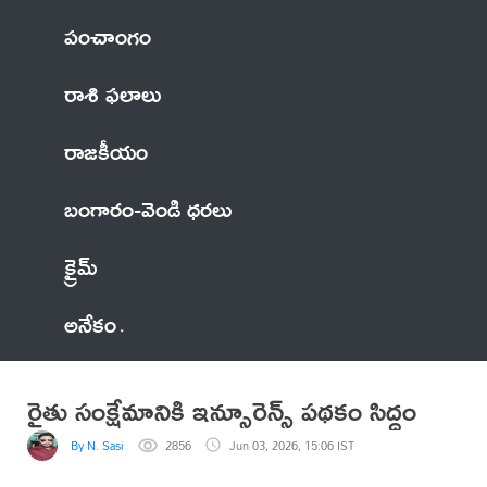
పంచాంగం
రాశి ఫలాలు
రాజకీయం
బంగారం-వెండి ధరలు
క్రైమ్
అనేకం
రైతు సంక్షేమానికి ఇన్సూరెన్స్ పథకం సిద్ధం
By N. Sasi
2856
Jun 03, 2026, 15:06 IST