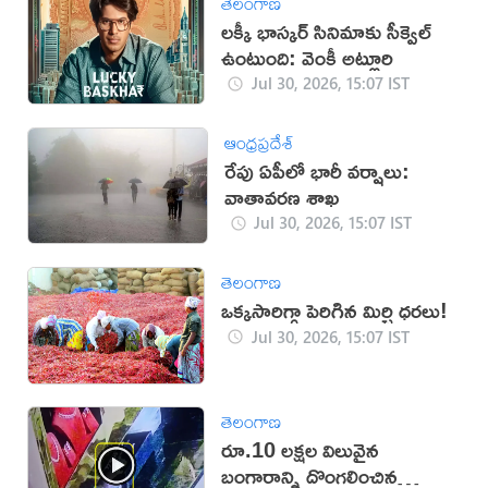
తెలంగాణ
లక్కీ భాస్కర్ సినిమాకు సీక్వెల్
ఉంటుంది: వెంకీ అట్లూరి
Jul 30, 2026, 15:07 IST
ఆంధ్రప్రదేశ్
రేపు ఏపీలో భారీ వర్షాలు:
వాతావరణ శాఖ
Jul 30, 2026, 15:07 IST
తెలంగాణ
ఒక్కసారిగ్గా పెరిగిన మిర్చి ధరలు!
Jul 30, 2026, 15:07 IST
తెలంగాణ
రూ.10 లక్షల విలువైన
బంగారాన్ని దొంగలించిన