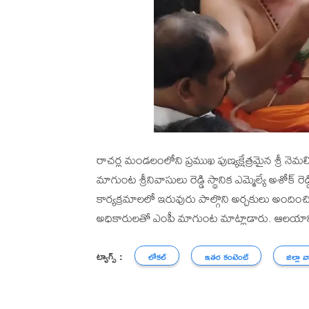
రాచర్ల మండలంలోని ప్రముఖ పుణ్యక్షేత్రమైన శ్రీ
మాగుంట శ్రీనివాసులు రెడ్డి స్థానిక ఎమ్మెల్యే అశోక
కార్యక్రమాలలో ఇరువురు పాల్గొని అర్చకులు అందించిన
అధికారులతో ఎంపీ మాగుంట మాట్లాడారు. ఆలయాన్ని అ
ట్యాగ్స్ :
లోకల్
ఇతర కంటెంట్
జిల్లా వ