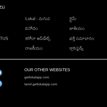
ీలు
Lokal - మగువ
క్రైమ్
వినోదం
జాతీయం
TATUS
కరోనా అప్‌డేట్స్
భక్తి సమాచారం
రాజకీయం
క్లాసిఫైడ్స్
OUR OTHER WEBSITES
getlokalapp.com
tamil.getlokalapp.com