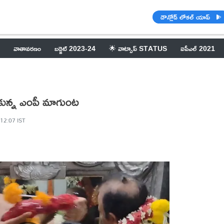
డౌన్లోడ్ లోకల్ యాప్
వాతావరణం
బడ్జెట్ 2023-24
🌟 వాట్సాప్ STATUS
ఐపీఎల్ 2021
కున్న ఎంపీ మాగుంట
 12:07 IST