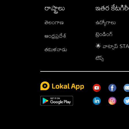
రాష్ట్రాలు
ఇతర కేటగిర
తెలంగాణ
ఉద్యోగాలు
ట్రెండింగ్
ఆంధ్రప్రదేశ్
🌟 వాట్సాప్ S
తమిళనాడు
టిప్స్