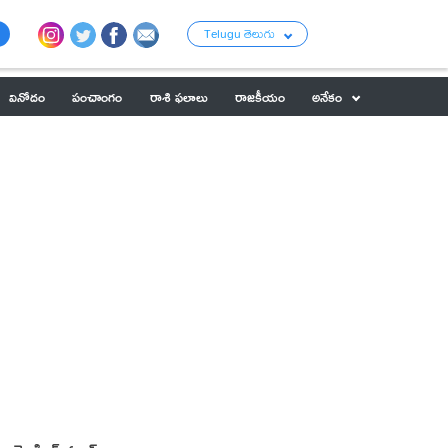
Telugu తెలుగు
వినోదం
పంచాంగం
రాశి ఫలాలు
రాజకీయం
అనేకం