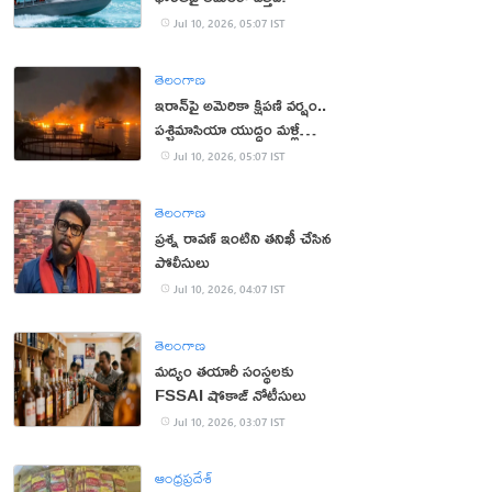
Jul 10, 2026, 05:07 IST
తెలంగాణ
ఇరాన్‌పై అమెరికా క్షిపణి వర్షం..
పశ్చిమాసియా యుద్ధం మళ్లీ
మొదటికి
Jul 10, 2026, 05:07 IST
తెలంగాణ
ప్రశ్న రావణ్ ఇంటిని తనిఖీ చేసిన
పోలీసులు
Jul 10, 2026, 04:07 IST
తెలంగాణ
మద్యం తయారీ సంస్థలకు
FSSAI షోకాజ్ నోటీసులు
Jul 10, 2026, 03:07 IST
ఆంధ్రప్రదేశ్