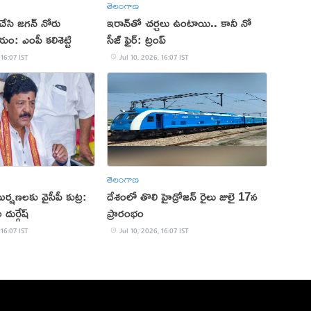
తెలంగాణ
 చేసి జగన్ నోరు
‌ఇరాన్‌తో చర్చలు ఉంటాయి.. కానీ నో
ం: ఎంపీ కలిశెట్టి
సీజ్ ఫైర్: ట్రంప్
 16:07 IST
Jul 10, 2026, 16:07 IST
తెలంగాణ
్షణలకు వైసీపీ కుట్ర:
దేశంలో తొలి హైడ్రోజన్ రైలు జులై 17న
దుర్గేష్
ప్రారంభం
 16:07 IST
Jul 10, 2026, 16:07 IST