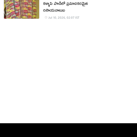
కళ్ళాపి పొడిలో ప్రమాదకరమైన
రసాయనాలుబ
Jul 10, 2026, 02:07 IST