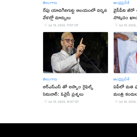
తెలంగాణ
ఆంధ్రప్రదేశ్
రేపు యాదగిరిగుట్ట ఆలయంలో దర్శన
వైసీపీని జీరో
వేళల్లో మార్పులు
నొక్కడం ఖాయ
Jul 10, 2026, 17:07 IST
Jul 10, 2026,
తెలంగాణ
ఆంధ్రప్రదేశ్
ఆర్ఎస్ఎస్ తో అస్సాం రైఫిల్స్
ఏపీలో మత ఘర
సెమినార్: ఓవైసీ ప్రశ్నలు
మంత్రి కందుల 
Jul 10, 2026, 16:07 IST
Jul 10, 2026,