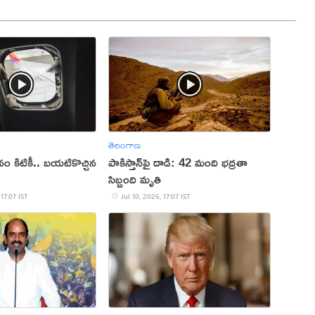
తెలంగాణ
ం కిటికీ.. బయటికొచ్చిన
పాకిస్తాన్‌పై దాడి: 42 మంది భద్రతా
సిబ్బంది మృతి
 17:07 IST
Jul 10, 2026, 17:07 IST