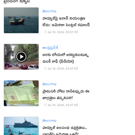
ట్రెండింగ్ న్యూస్
తెలంగాణ
హర్మూజ్‌పై ఇరాన్‌ నియంత్రణ
లేదు: అమెరికా సెంట్రల్‌ కమాండ్‌
Jul 10, 2026, 05:07 IST
ఆంధ్రప్రదేశ్
అరకు లోయలో ఆకట్టుకుంటున్న
మంకీ కాఫీ (వీడియో)
Jul 10, 2026, 05:07 IST
తెలంగాణ
ప్రామిసరీ నోటు రాసేటప్పుడు ఈ
జాగ్రత్తలు తప్పనిసరి!
Jul 10, 2026, 05:07 IST
తెలంగాణ
హర్మూజ్‌ జలసంధి ఉద్రిక్తతలు..
భారత్‌పై అమెరికా ఒత్తిడి!