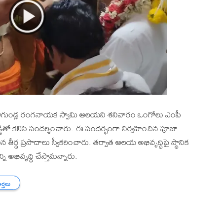
 నెమలిగుండ్ల రంగనాయక స్వామి ఆలయని శనివారం ఒంగోలు ఎంపీ
్ రెడ్డితో కలిసి సందర్శించారు. ఈ సందర్భంగా నిర్వహించిన పూజా
 తీర్థ ప్రసాదాలు స్వీకరించారు. తర్వాత ఆలయ అభివృద్ధిపై స్థానిక
భివృద్ధి చేస్తామన్నారు.
ార్తలు