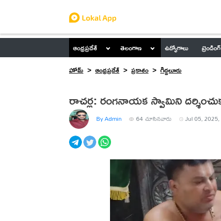
ఆంధ్రప్రదేశ్
తెలంగాణ
ఉద్యోగాలు
ట్రెండింగ్
హోమ్
ఆంధ్రప్రదేశ్
ప్రకాశం
గిద్దలూరు
రాచర్ల: రంగనాయక స్వామిని దర్శించు
By Admin
64
చూసినవారు
Jul 05, 2025,