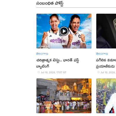
సంబంధిత పోస్ట్
తెలంగాణ
తెలంగాణ
చరిత్రాత్మక టెస్టు.. భారత్‌ ఫస్ట్‌
పగిలిన విమాన
బ్యాటింగ్‌
ప్రయాణికుడు
Jul 10, 2026, 17:07 IST
Jul 10, 2026,