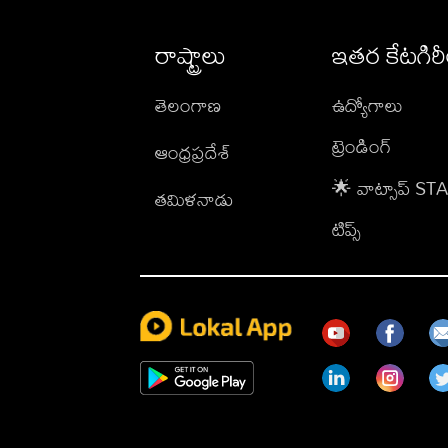
రాష్ట్రాలు
ఇతర కేటగిర
తెలంగాణ
ఉద్యోగాలు
ట్రెండింగ్
ఆంధ్రప్రదేశ్
🌟 వాట్సాప్ S
తమిళనాడు
టిప్స్