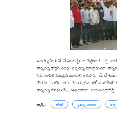
అంతర్జాతీయ మే డే సందర్భంగా గిద్దలూరు పట్టణంలో
కార్యదర్శి డాక్టర్ మొర్రి. పిచ్చయ్య మాట్లాడుతూ, కా
సమాజానికి నిజమైన బలమని తెలిపారు. మే డే శుభాకాంక
గౌరవం ప్రకటించారు. ఈ కార్యక్రమంలో మురళీధర్ రెడ
కార్యదర్శి మాధవి దేవి, ఆవులరాజు, జయచంద్రారెడ్డి
ట్యాగ్స్ :
లోకల్
ప్రభుత్వ పథకాలు
జిల్లా