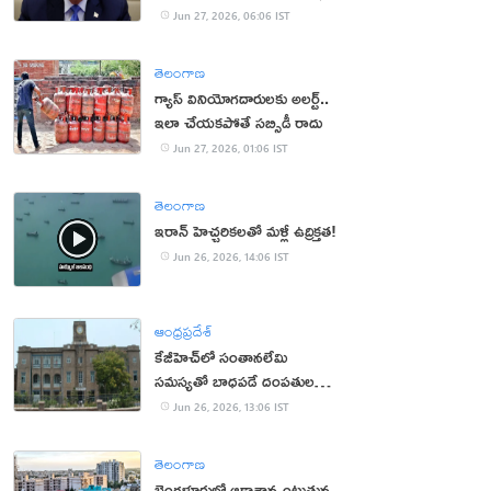
Jun 27, 2026, 06:06 IST
తెలంగాణ
గ్యాస్ వినియోగదారులకు అలర్ట్..
ఇలా చేయకపోతే సబ్సిడీ రాదు
Jun 27, 2026, 01:06 IST
తెలంగాణ
ఇరాన్ హెచ్చరికలతో మళ్లీ ఉద్రిక్తత!
Jun 26, 2026, 14:06 IST
ఆంధ్రప్రదేశ్
కేజీహెచ్‌లో సంతానలేమి
సమస్యతో బాధపడే దంపతులకు
ఉచితంగా చికిత్స
Jun 26, 2026, 13:06 IST
తెలంగాణ
బెంగళూరులో ఆకాశాన్నంటుతున్న