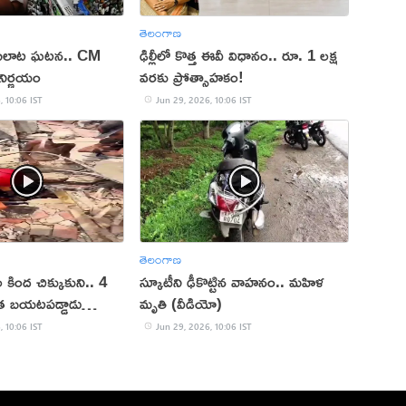
తెలంగాణ
్కిసలాట ఘటన.. CM
ఢిల్లీలో కొత్త ఈవీ విధానం.. రూ. 1 లక్ష
 నిర్ణయం
వరకు ప్రోత్సాహకం!
, 10:06 IST
Jun 29, 2026, 10:06 IST
తెలంగాణ
కింద చిక్కుకుని.. 4
స్కూటీని ఢీకొట్టిన వాహనం.. మహిళ
ాత బయటపడ్డాడు
మృతి (వీడియో)
, 10:06 IST
Jun 29, 2026, 10:06 IST