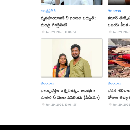
ఆంధ్రప్రదేశ్
తెలంగాణ
వ్యవసాయానికి 9 గంటల విద్యుత్:
కరూర్‌ తొక
మంత్రి గొట్టిపాటి
విజయ్‌ కీలక
Jun 29, 2026, 10:06 IST
Jun 29, 2026
తెలంగాణ
తెలంగాణ
భార్యాభర్తల ఆత్మహత్య.. అనాథగా
భవన శిథిలాల 
మారిన 6 నెలల పసికందు (వీడియో)
రోజుల తర్వ
(వీడియో)
Jun 29, 2026, 10:06 IST
Jun 29, 2026