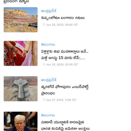
ట్రెండింగ్ న్యూస్
ఆంధ్రప్రదేశ్
కుప్పంలోనూ బంగారం గనులు
Jun 28, 2026, 09:06 IST
తెలంగాణ
పెళ్లిళ్లకు శుభ ముహూర్తాలు ఇవే..
మళ్లీ ఆగస్టు 15 వరకు లేవ్:
పండితులు
Jun 28, 2026, 02:06 IST
ఆంధ్రప్రదేశ్
త్వరలోనే భోగాపురం ఎయిర్‌పోర్ట్
ప్రారంభం
Jun 27, 2026, 11:06 IST
తెలంగాణ
సూడాన్ యుద్ధానికి కారణమైన
భారత కంపెనీపై అమెరికా ఆంక్షలు