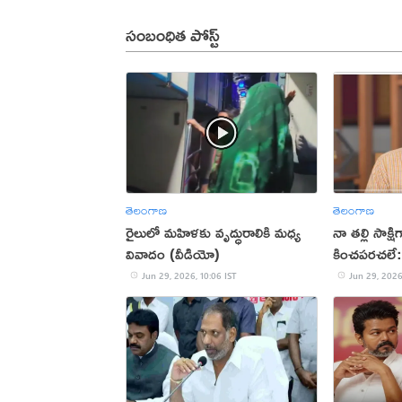
సంబంధిత పోస్ట్
తెలంగాణ
తెలంగాణ
రైలులో మహిళకు వృద్ధురాలికి మధ్య
నా తల్లి సాక్ష
వివాదం (వీడియో)
కించపరచలే:
(VIDEO)
Jun 29, 2026, 10:06 IST
Jun 29, 2026