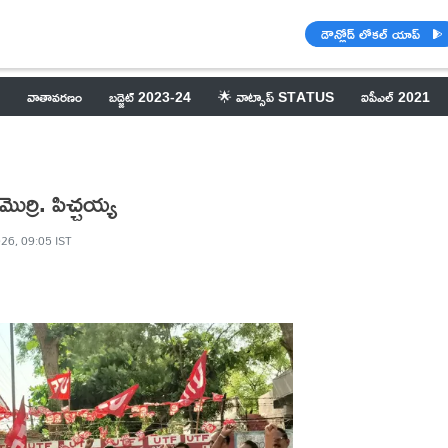
డౌన్లోడ్ లోకల్ యాప్
వాతావరణం
బడ్జెట్ 2023-24
🌟 వాట్సాప్ STATUS
ఐపీఎల్ 2021
మొర్రి. పిచ్చయ్య
26, 09:05 IST