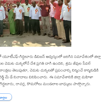
 యూటీఎఫ్-గిద్దలూరు డివిజన్ ఆధ్వర్యంలో జరిగిన సమావేశంలో జిల్లా
ర్మికుల చెమట చుక్కలోనే దేశ ప్రగతి దాగి ఉందని, శ్రమ జీవుల సేవలే
్షలు తెలుపుతూ, చెమట చుక్కలతో ప్రపంచాన్ని నిర్మించే కార్మికుడికి
్డి మే డే నినాదాలు వినిపించారు. ఈ సమావేశానికి జిల్లా మహిళా
, గిద్దలూరు, రాచర్ల, కొమరోలు మండలాల బాధ్యులు పాల్గొన్నారు.
 వార్తలు