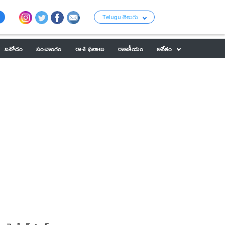
Telugu తెలుగు
వినోదం
పంచాంగం
రాశి ఫలాలు
రాజకీయం
అనేకం