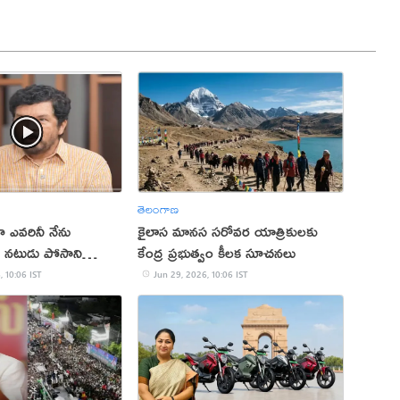
తెలంగాణ
ిగా ఎవరినీ నేను
కైలాస మానస సరోవర యాత్రికులకు
 నటుడు పోసాని
కేంద్ర ప్రభుత్వం కీలక సూచనలు
, 10:06 IST
Jun 29, 2026, 10:06 IST