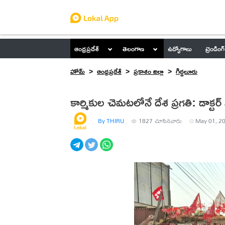
ఆంధ్రప్రదేశ్
తెలంగాణ
ఉద్యోగాలు
ట్రెండింగ్
హోమ్
ఆంధ్రప్రదేశ్
ప్రకాశం జిల్లా
గిద్దలూరు
కార్మికుల చెమటలోనే దేశ ప్రగతి: డాక్టర్ 
By THIRU
1827
చూసినవారు
May 01, 20