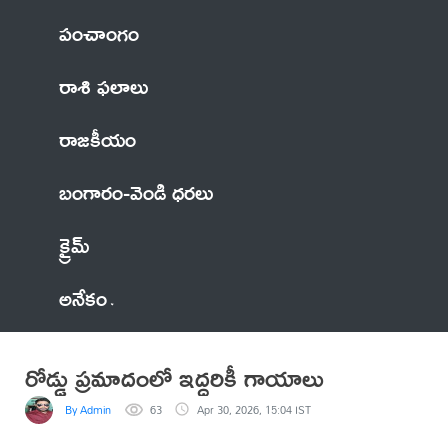
పంచాంగం
రాశి ఫలాలు
రాజకీయం
బంగారం-వెండి ధరలు
క్రైమ్
అనేకం
రోడ్డు ప్రమాదంలో ఇద్దరికీ గాయాలు
By Admin
63
Apr 30, 2026, 15:04 IST