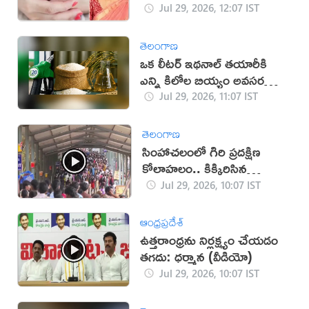
మృతి
Jul 29, 2026, 12:07 IST
తెలంగాణ
ఒక లీటర్ ఇథనాల్ తయారీకి
ఎన్ని కిలోల బియ్యం అవసరమో
తెలుసా?
Jul 29, 2026, 11:07 IST
తెలంగాణ
సింహాచలంలో గిరి ప్రదక్షిణ
కోలాహలం.. కిక్కిరిసిన
గిరిమార్గం.
Jul 29, 2026, 10:07 IST
ఆంధ్రప్రదేశ్
ఉత్తరాంధ్రను నిర్లక్ష్యం చేయడం
తగదు: ధర్మాన (వీడియో)
Jul 29, 2026, 10:07 IST