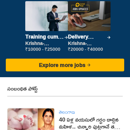
Training cum
Delivery
Placement
Executive
Krishna-
Krishna-
vijayawada
vijayawada
₹10000 - ₹25000
₹20000 - ₹40000
Explore more jobs
సంబంధిత పోస్ట్
తెలంగాణ
40 ఏళ్ల వయసులో గర్భం దాల్చిన
మహిళ.. చిన్నారి పుట్టగానే తల్లి