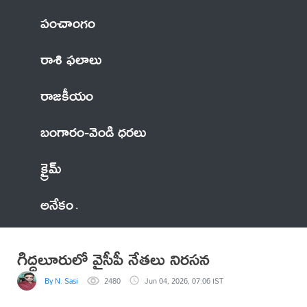
పంచాంగం
రాశి ఫలాలు
రాజకీయం
బంగారం-వెండి ధరలు
క్రైమ్
అనేకం
గిద్దలూరులో వైసీపీ నేతలు నిరసన
By N. Sasi
2480
Jun 04, 2026, 07:06 IST