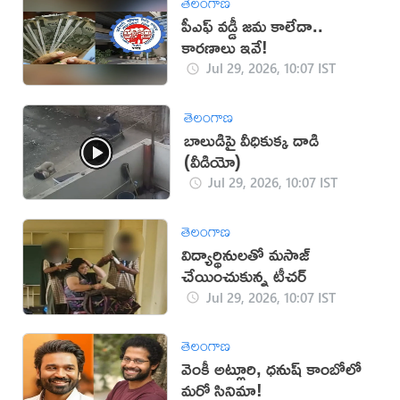
తెలంగాణ
పీఎఫ్ వడ్డీ జమ కాలేదా..
కారణాలు ఇవే!
Jul 29, 2026, 10:07 IST
తెలంగాణ
బాలుడిపై వీధికుక్క దాడి
(వీడియో)
Jul 29, 2026, 10:07 IST
తెలంగాణ
విద్యార్థినులతో మసాజ్
చేయించుకున్న టీచర్
Jul 29, 2026, 10:07 IST
తెలంగాణ
వెంకీ అట్లూరి, ధనుష్ కాంబోలో
మరో సినిమా!