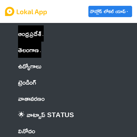
డౌన్లోడ్ లోకల్ యాప్
ఆంధ్రప్రదేశ్
తెలంగాణ
ఉద్యోగాలు
ట్రెండింగ్
వాతావరణం
🌟 వాట్సాప్ STATUS
వినోదం