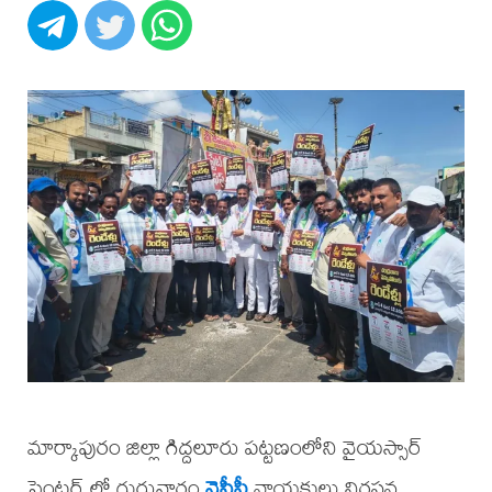
మార్కాపురం జిల్లా గిద్దలూరు పట్టణంలోని వైయస్సార్
సెంటర్ లో గురువారం
వైసీపీ
నాయకులు నిరసన