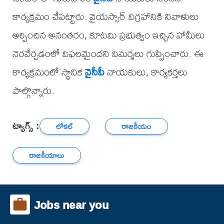
కార్యక్రమం చేపట్టారు. వైయస్సార్ విగ్రహానికి నివాళులు
అర్పించిన అనంతరం, కూటమి ప్రభుత్వం ఇచ్చిన హామీలు
నెరవేర్చడంలో విఫలమైందని విమర్శలు గుప్పించారు. ఈ
కార్యక్రమంలో స్థానిక
వైసీపీ
నాయకులు, కార్యకర్తలు
పాల్గొన్నారు.
ట్యాగ్స్ :
లోకల్
రాజకీయం
రాజకీయాలు
Jobs near you