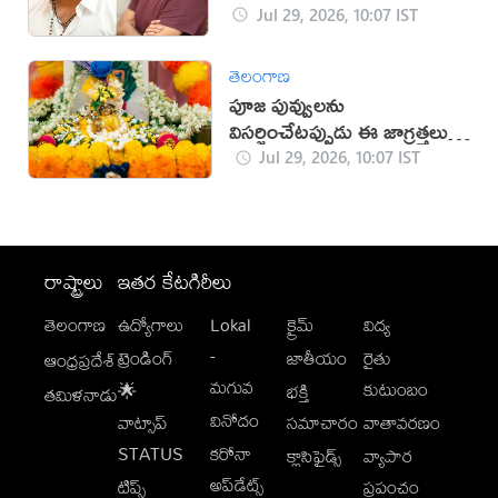
Jul 29, 2026, 10:07 IST
తెలంగాణ
పూజ పువ్వులను
విసర్జించేటప్పుడు ఈ జాగ్రత్తలు
తప్పనిసరి!
Jul 29, 2026, 10:07 IST
రాష్ట్రాలు
ఇతర కేటగిరీలు
తెలంగాణ
ఉద్యోగాలు
Lokal
క్రైమ్
విద్య
-
ట్రెండింగ్
జాతీయం
రైతు
ఆంధ్రప్రదేశ్
మగువ
కుటుంబం
🌟
భక్తి
తమిళనాడు
వినోదం
వాట్సాప్
సమాచారం
వాతావరణం
STATUS
కరోనా
క్లాసిఫైడ్స్
వ్యాపార
అప్‌డేట్స్
టిప్స్
ప్రపంచం