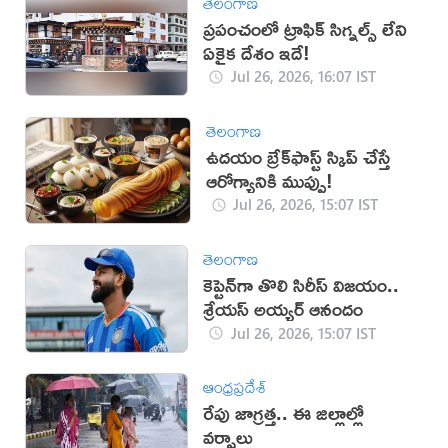
తెలంగాణ
ప్రపంచంలో ట్రాఫిక్ సిగ్నల్స్ లేని
ఏకైక దేశం ఇదే!
Jul 26, 2026, 16:07 IST
తెలంగాణ
ఉదయం బ్రేక్‌ఫాస్ట్ స్కిప్ చేస్తే
ఆరోగ్యానికి ముప్పు!
Jul 26, 2026, 15:07 IST
తెలంగాణ
కెప్టెన్‌గా తొలి సిరీస్ విజయం..
శ్రేయస్ అయ్యర్ ఆనందం
Jul 26, 2026, 15:07 IST
ఆంధ్రప్రదేశ్
రేపు జాగ్రత్త.. ఈ జిల్లాల్లో
వర్షాలు