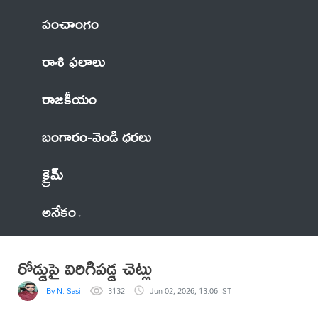
పంచాంగం
రాశి ఫలాలు
రాజకీయం
బంగారం-వెండి ధరలు
క్రైమ్
అనేకం
రోడ్డుపై విరిగిపడ్డ చెట్లు
By N. Sasi
3132
Jun 02, 2026, 13:06 IST