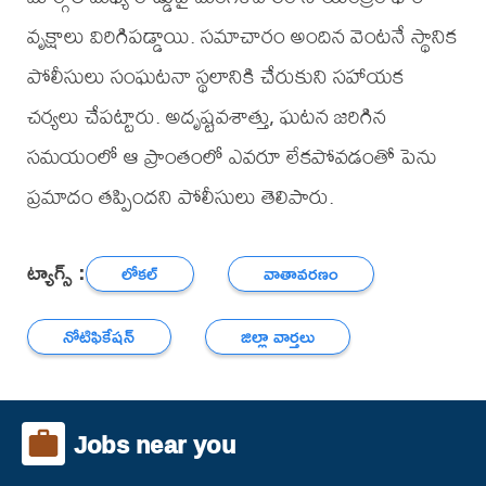
వృక్షాలు విరిగిపడ్డాయి. సమాచారం అందిన వెంటనే స్థానిక
పోలీసులు సంఘటనా స్థలానికి చేరుకుని సహాయక
చర్యలు చేపట్టారు. అదృష్టవశాత్తు, ఘటన జరిగిన
సమయంలో ఆ ప్రాంతంలో ఎవరూ లేకపోవడంతో పెను
ప్రమాదం తప్పిందని పోలీసులు తెలిపారు.
ట్యాగ్స్ :
లోకల్
వాతావరణం
నోటిఫికేషన్
జిల్లా వార్తలు
Jobs near you