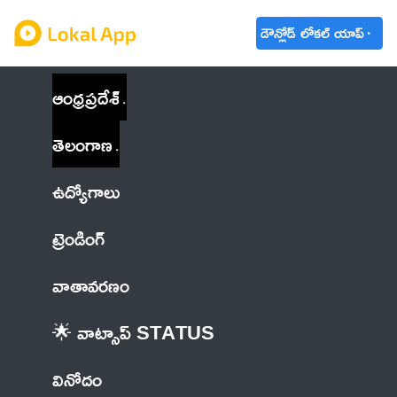
డౌన్లోడ్ లోకల్ యాప్
ఆంధ్రప్రదేశ్
తెలంగాణ
ఉద్యోగాలు
ట్రెండింగ్
వాతావరణం
🌟 వాట్సాప్ STATUS
వినోదం