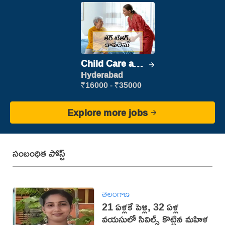
Child Care and
Patient care
Hyderabad
₹16000 - ₹35000
Explore more jobs
సంబంధిత పోస్ట్
తెలంగాణ
21 ఏళ్లకే పెళ్లి, 32 ఏళ్ల
వయసులో సివిల్స్ కొట్టిన మహిళ