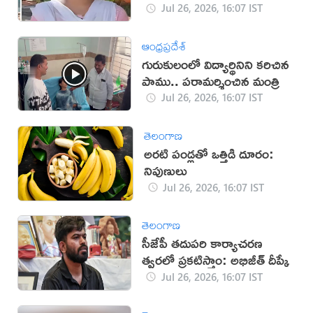
Jul 26, 2026, 16:07 IST
ఆంధ్రప్రదేశ్
గురుకులంలో విద్యార్థినిని కరిచిన
పాము.. పరామర్శించిన మంత్రి
Jul 26, 2026, 16:07 IST
తెలంగాణ
అరటి పండ్లతో ఒత్తిడి దూరం:
నిపుణులు
Jul 26, 2026, 16:07 IST
తెలంగాణ
సీజేపీ తదుపరి కార్యాచరణ
త్వరలో ప్రకటిస్తాం: అభిజీత్ దీప్కే
Jul 26, 2026, 16:07 IST