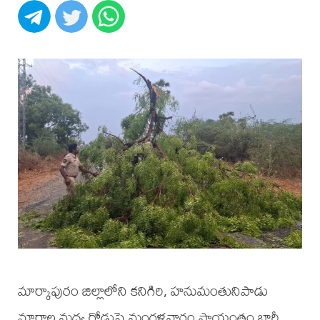
మార్కాపురం జిల్లాలోని కనిగిరి, హనుమంతునిపాడు
మార్గాల మధ్య రోడ్డుపై మంగళవారం సాయంత్రం భారీ