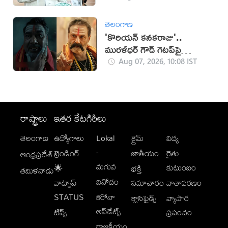
తెలంగాణ
'కొరియన్ కనకరాజు'..
మురళీధర్ గౌడ్ గెటప్‌పై
విమర్శలు!
Aug 07, 2026, 10:08 IST
రాష్ట్రాలు
ఇతర కేటగిరీలు
తెలంగాణ
ఉద్యోగాలు
Lokal
క్రైమ్
విద్య
-
ట్రెండింగ్
జాతీయం
రైతు
ఆంధ్రప్రదేశ్
మగువ
కుటుంబం
🌟
భక్తి
తమిళనాడు
వినోదం
వాట్సాప్
సమాచారం
వాతావరణం
STATUS
కరోనా
క్లాసిఫైడ్స్
వ్యాపార
అప్‌డేట్స్
టిప్స్
ప్రపంచం
రాజకీయం