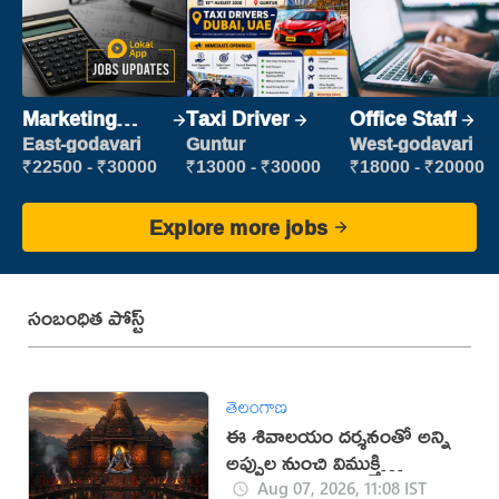
Marketing
Taxi Driver
Office Staff
Executive
East-godavari
Guntur
West-godavari
₹22500 - ₹30000
₹13000 - ₹30000
₹18000 - ₹20000
Explore more jobs
సంబంధిత పోస్ట్
తెలంగాణ
ఈ శివాలయం దర్శనంతో అన్ని
అప్పుల నుంచి విముక్తి
లభిస్తుందట!
Aug 07, 2026, 11:08 IST