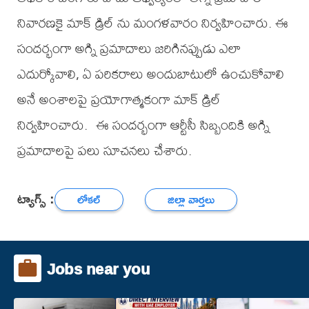
నివారణకై మాక్ డ్రిల్ ను మంగళవారం నిర్వహించారు. ఈ
సందర్భంగా అగ్ని ప్రమాదాలు జరిగినప్పుడు ఎలా
ఎదుర్కోవాలి, ఏ పరికరాలు అందుబాటులో ఉంచుకోవాలి
అనే అంశాలపై ప్రయోగాత్మకంగా మాక్ డ్రిల్
నిర్వహించారు. ఈ సందర్భంగా ఆర్టీసీ సిబ్బందికి అగ్ని
ప్రమాదాలపై పలు సూచనలు చేశారు.
ట్యాగ్స్ :
లోకల్
జిల్లా వార్తలు
Jobs near you