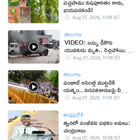
పచ్చపాము విషపూరితం కాదు,
భయపడకండి!
Aug 07, 2026, 11:08 IST
తెలంగాణ
VIDEO: బస్సు ఢీకొని
యువకుడు మృతి.. రెచ్చిపోయిన
స్థానికులు!
Aug 07, 2026, 11:08 IST
తెలంగాణ
పంజాబ్ అసెంబ్లీ ముట్టడికి
యత్నం.. నిరసనకారులపై నీళ్ల
ఫిరంగులు!
Aug 07, 2026, 11:08 IST
ఆంధ్రప్రదేశ్
త్వరలో సంజీవని పథకం అమలు:
చంద్రబాబు
Aug 07, 2026, 10:08 IST