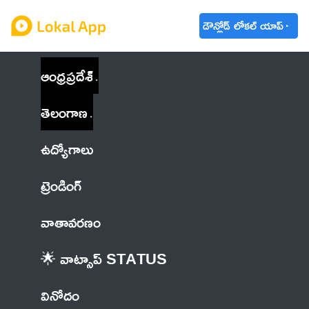
డౌన్లోడ్ లోకల్ యాప్
ఆంధ్రప్రదేశ్
తెలంగాణ
ఉద్యోగాలు
ట్రెండింగ్
వాతావరణం
🌟 వాట్సాప్ STATUS
వినోదం