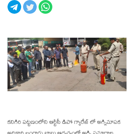
కనిగిరి పట్టణంలోని ఆర్టీసీ డిపో గ్యారేజ్ లో అగ్నిమాపక
అధికారి బంగారు బాబు ఆధ్వర్యంలో అగ్ని ప్రమాదాల