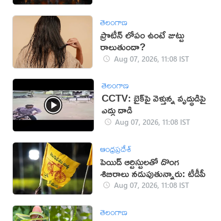
తెలంగాణ
ప్రొటీన్ లోపం ఉంటే జుట్టు
రాలుతుందా?
Aug 07, 2026, 11:08 IST
తెలంగాణ
CCTV: బైక్‌పై వెళ్తున్న వృద్ధుడిపై
ఎద్దు దాడి
Aug 07, 2026, 11:08 IST
ఆంధ్రప్రదేశ్
పెయిడ్ ఆర్టిస్టులతో దొంగ
శిబిరాలు నడుపుతున్నారు: టీడీపీ
Aug 07, 2026, 11:08 IST
తెలంగాణ