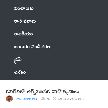
పంచాంగం
రాశి ఫలాలు
రాజకీయం
బంగారం-వెండి ధరలు
క్రైమ్
అనేకం
కనిగిరిలో అగ్నిమాపక వారోత్సవాలు
By N. Lakshmana chary
55
Apr 15, 2025, 12:04 IST