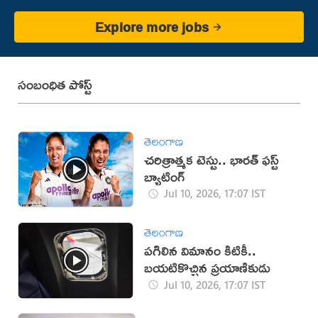
Explore more jobs
సంబంధిత పోస్ట్
తెలంగాణ
చరిత్రాత్మక టెస్టు.. భారత్‌ ఫస్ట్‌
బ్యాటింగ్‌
Jul 10, 2026, 17:07 IST
తెలంగాణ
పగిలిన విమానం కిటికీ..
బయటికొచ్చిన ప్రయాణికుడు
Jul 10, 2026, 17:07 IST