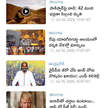
తెలంగాణ
పాకిస్తాన్‌పై దాడి: 42 మంది
భద్రతా సిబ్బంది మృతి
Jul 10, 2026, 17:07 IST
తెలంగాణ
రేపు యాదగిరిగుట్ట ఆలయంలో
దర్శన వేళల్లో మార్పులు
Jul 10, 2026, 17:07 IST
ఆంధ్రప్రదేశ్
వైసీపీని జీరో చేసి జగన్ నోరు
నొక్కడం ఖాయం: ఎంపీ కలిశెట్టి
Jul 10, 2026, 16:07 IST
తెలంగాణ
‌ఇరాన్‌తో చర్చలు ఉంటాయి..
కానీ నో సీజ్ ఫైర్: ట్రంప్