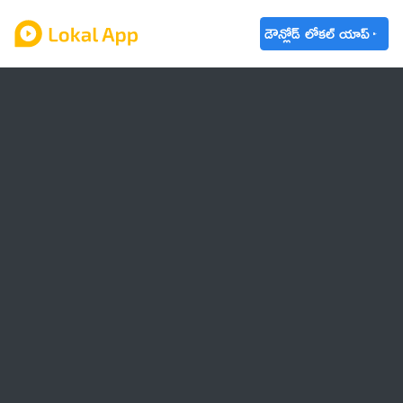
డౌన్లోడ్ లోకల్ యాప్
ఆంధ్రప్రదేశ్
తెలంగాణ
ఉద్యోగాలు
ట్రెండింగ్
వాతావరణం
బడ్జెట్ 2023-24
🌟 వాట్సాప్ STATUS