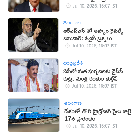
Jul 10, 2026, 16:07 IST
తెలంగాణ
ఆర్ఎస్ఎస్ తో అస్సాం రైఫిల్స్
సెమినార్: ఓవైసీ ప్రశ్నలు
Jul 10, 2026, 16:07 IST
ఆంధ్రప్రదేశ్
ఏపీలో మత ఘర్షణలకు వైసీపీ
కుట్ర: మంత్రి కందుల దుర్గేష్
Jul 10, 2026, 16:07 IST
తెలంగాణ
దేశంలో తొలి హైడ్రోజన్ రైలు జులై
17న ప్రారంభం
Jul 10, 2026, 16:07 IST