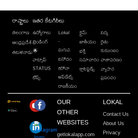
రాష్ట్రాలు
ఇతర కేటగిరీలు
తెలంగాణ
ఉద్యోగాలు
Lokal
క్రైమ్
విద్య
-
ట్రెండింగ్
జాతీయం
రైతు
ఆంధ్రప్రదేశ్
మగువ
కుటుంబం
🌟
భక్తి
తమిళనాడు
వినోదం
వాట్సాప్
సమాచారం
వాతావరణం
STATUS
కరోనా
క్లాసిఫైడ్స్
వ్యాపార
అప్‌డేట్స్
టిప్స్
ప్రపంచం
రాజకీయం
OUR
LOKAL
OTHER
Contact Us
WEBSITES
About Us
Privacy
getlokalapp.com