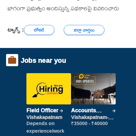
భాగంగా ప్రభుత్వం అందిస్తున్న పథకాలపై వివరించారు
ట్యాగ్స్ :
లోకల్
జిల్లా వార్తలు
Jobs near you
Field Officer
Accounts
Clerk
Vishakapatnam
Vishakapatnam-
new
Depends on
₹35000 - ₹40000
experience/work