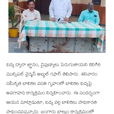
విద్య ద్వారా జ్ఞానం, నైపుణ్యాలు పెరుగుతాయని కనిగిరి
మున్సిపల్ చైర్మన్ అబ్దుల్ గఫార్ తెలిపారు. శనివారం
సమీకృత బాలికల వసతి గృహంలో బాలికల విద్యపై
అవగాహన కార్యక్రమం నిర్వహించారు. ఈ సందర్భంగా
ఆయన మాట్లాడుతూ, విద్య వల్ల బాలికలు సాధికారత
సాధించవచ్చన్నారు. బంగారు బాల్యం కార్యక్రమంలో