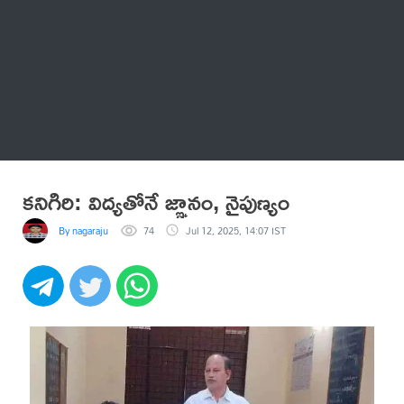
Thatstelugu
బిగ్ బాస్
అనేకం
కనిగిరి: విద్యతోనే జ్ఞానం, నైపుణ్యం
By nagaraju
74
Jul 12, 2025, 14:07 IST