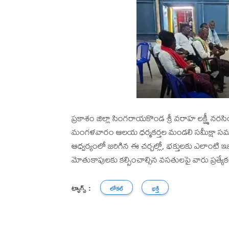
ప్రకాశం జిల్లా సింగరాయకొండ శ్రీ వరాహ లక్ష్మీ నరసింహ
మంగళవారం ఆలయ ధర్మకర్తల మండలి సమీక్షా సమావేశం
ఆధ్వర్యంలో జరిగిన ఈ చర్చల్లో, భక్తులకు ఎలాంటి ఇబ్
మోతుకాపులకు కల్పించాల్సిన వసతులపై వారు ప్రత్యే
ట్యాగ్స్ :
లోకల్
భక్తి