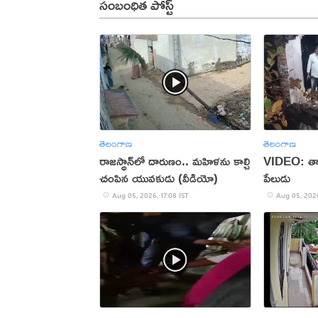
సంబంధిత పోస్ట్
తెలంగాణ
తెలంగాణ
రాజస్థాన్‌లో దారుణం.. మహిళను కాల్చి
VIDEO: తాళ
చంపిన యువకుడు (వీడియో)
పేలుడు
Aug 05, 2026, 17:08 IST
Aug 05, 2026