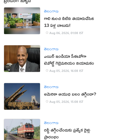
ట్రెండింగ్ న్యూస్
తెలంగాణ
గాలి నుంచి నీటిని తయారుచేసిన
13 ఏళ్ల బాలుడు!
Aug 06, 2026, 01:08 IST
తెలంగాణ
ఎయిర్ ఇండియా సీఈవోగా
టెవోల్డే గెబ్రెమరియం నియామకం
Aug 05, 2026, 16:08 IST
తెలంగాణ
అమెరికా ఆయుధ బలం తగ్గిందా?
Aug 05, 2026, 15:08 IST
తెలంగాణ
రద్దీ తగ్గించేందుకు ప్రత్యేక రైళ్లు
ప్రారంభం