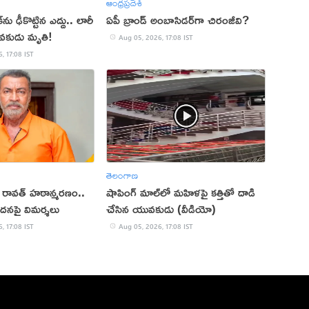
ఆంధ్రప్రదేశ్
ు ఢీకొట్టిన ఎద్దు.. లారీ
ఏపీ బ్రాండ్ అంబాసిడర్‌గా చిరంజీవి?
వకుడు మృతి!
Aug 05, 2026, 17:08 IST
, 17:08 IST
తెలంగాణ
ప్ రావత్ హఠాన్మరణం..
షాపింగ్ మాల్‌లో మహిళపై కత్తితో దాడి
ందనపై విమర్శలు
చేసిన యువకుడు (వీడియో)
, 17:08 IST
Aug 05, 2026, 17:08 IST