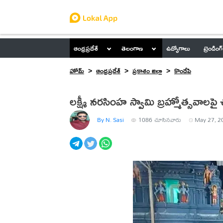
ఆంధ్రప్రదేశ్
తెలంగాణ
ఉద్యోగాలు
ట్రెండింగ్
హోమ్
ఆంధ్రప్రదేశ్
ప్రకాశం జిల్లా
కొండేపి
లక్ష్మీ నరసింహ స్వామి బ్రహ్మోత్సవాలపై చ
By N. Sasi
1086
చూసినవారు
May 27, 2