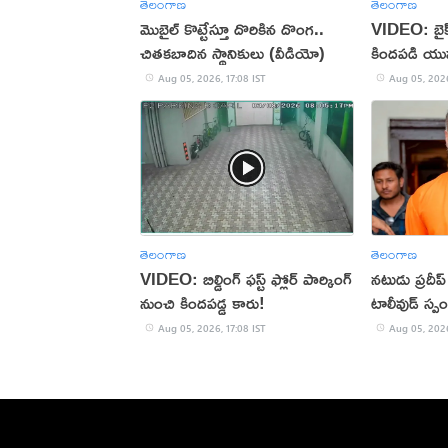
తెలంగాణ
తెలంగాణ
మొబైల్ కొట్టేస్తూ దొరికిన దొంగ..
VIDEO: బైక్‌న
చితకబాదిన స్థానికులు (వీడియో)
కిందపడి యు
Aug 05, 2026, 17:08 IST
Aug 05, 2026
తెలంగాణ
తెలంగాణ
VIDEO: బిల్డింగ్ ఫస్ట్ ఫ్లోర్ పార్కింగ్
నటుడు ప్రదీ
నుంచి కిందపడ్డ కారు!
టాలీవుడ్ స్ప
Aug 05, 2026, 17:08 IST
Aug 05, 2026