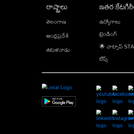
రాష్ట్రాలు
ఇతర కేటగిర
తెలంగాణ
ఉద్యోగాలు
ట్రెండింగ్
ఆంధ్రప్రదేశ్
🌟 వాట్సాప్ S
తమిళనాడు
టిప్స్