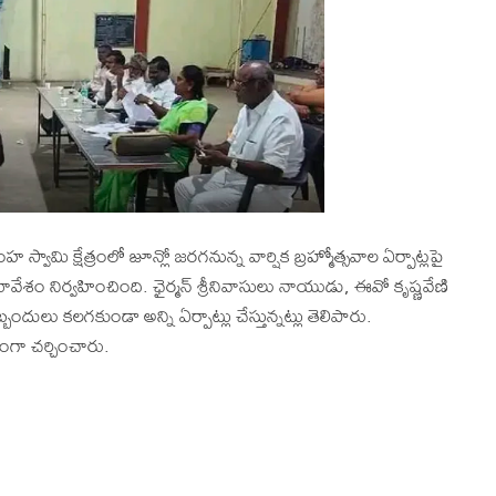
 స్వామి క్షేత్రంలో జూన్లో జరగనున్న వార్షిక బ్రహ్మోత్సవాల ఏర్పాట్లపై
 నిర్వహించింది. ఛైర్మన్ శ్రీనివాసులు నాయుడు, ఈవో కృష్ణవేణి
బందులు కలగకుండా అన్ని ఏర్పాట్లు చేస్తున్నట్లు తెలిపారు.
కంగా చర్చించారు.