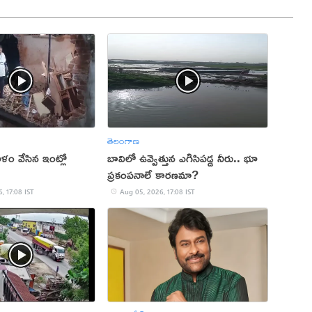
తెలంగాణ
ం వేసిన ఇంట్లో
బావిలో ఉవ్వెత్తున ఎగిసిపడ్డ నీరు.. భూ
ప్రకంపనాలే కారణమా?
, 17:08 IST
Aug 05, 2026, 17:08 IST