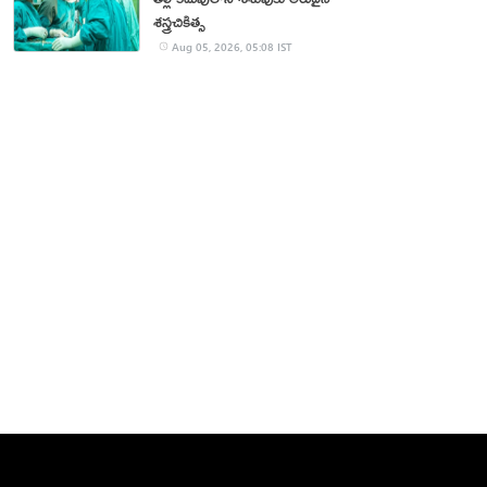
శస్త్రచికిత్స
Aug 05, 2026, 05:08 IST