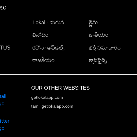
ీలు
Lokal - మగువ
క్రైమ్
వినోదం
జాతీయం
TATUS
కరోనా అప్‌డేట్స్
భక్తి సమాచారం
రాజకీయం
క్లాసిఫైడ్స్
OUR OTHER WEBSITES
getlokalapp.com
tamil.getlokalapp.com