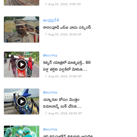
Aug 05, 2026, 11:08 IST
ఆంధ్రప్రదేశ్
కారంపూడి ఎస్ఐ వాసు స‌స్పెండ్‌
Aug 05, 2026, 10:08 IST
తెలంగాణ
కన్వర్ యాత్రలో మాతృభక్తి.. 60
ఏళ్ల తల్లిని పల్లకిలో మోసిన
కొడుకు, కోడలు!
Aug 05, 2026, 07:08 IST
తెలంగాణ
చిన్నారుల కోసం మొత్తం
విమానాన్నే బుక్ చేసిన
యూట్యూబర్
Aug 05, 2026, 06:08 IST
తెలంగాణ
తల్లి కడుపులోనే శిశువుకు అరుదైన