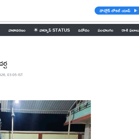
డౌన్లోడ్ లోకల్ యాప్
వాతావరణం
🌟 వాట్సాప్ STATUS
వినోదం
పంచాంగం
రాశి ఫలాల
ర్చ
026, 03:05 IST