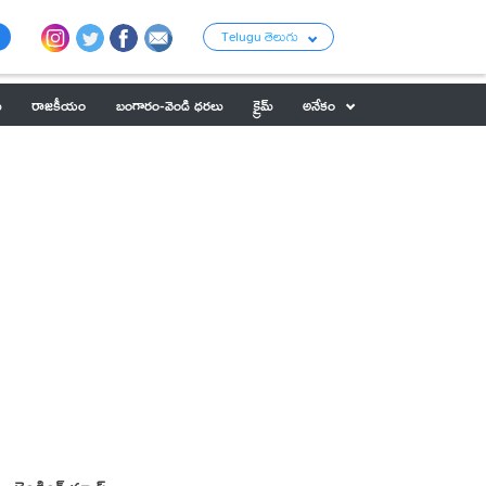
Telugu తెలుగు
ు
రాజకీయం
బంగారం-వెండి ధరలు
క్రైమ్
అనేకం