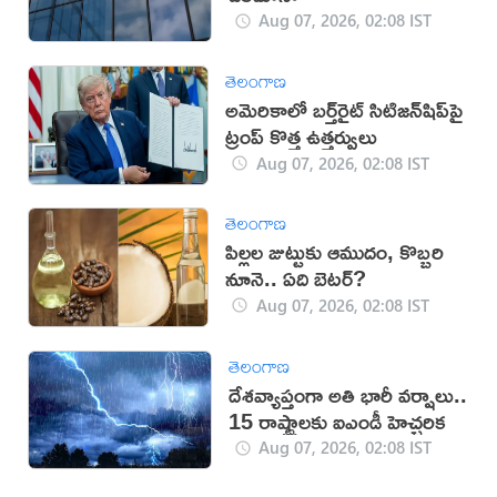
Aug 07, 2026, 02:08 IST
తెలంగాణ
అమెరికాలో బర్త్‌రైట్ సిటిజన్‌షిప్‌పై
ట్రంప్ కొత్త ఉత్తర్వులు
Aug 07, 2026, 02:08 IST
తెలంగాణ
పిల్లల జుట్టుకు ఆముదం, కొబ్బరి
నూనె.. ఏది బెటర్?
Aug 07, 2026, 02:08 IST
తెలంగాణ
దేశవ్యాప్తంగా అతి భారీ వర్షాలు..
15 రాష్ట్రాలకు ఐఎండీ హెచ్చరిక
Aug 07, 2026, 02:08 IST