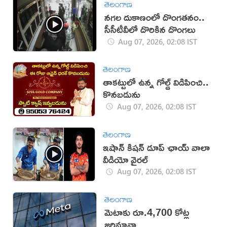
తెలంగాణ
నగల దుకాణంలో దొంగతనం..
సీసీటీవీలో దొరికిన దొంగలు
Aug 07, 2026, 02:08 IST
తెలంగాణ
తాకట్టులో ఉన్న గోల్డ్ విడిపించి..
కొనబడును
Aug 07, 2026, 02:08 IST
తెలంగాణ
ఇషాన్ కిషన్ డూప్ ఛాయ్ వాలా
వీడియో వైరల్
Aug 07, 2026, 02:08 IST
తెలంగాణ
మెటాకు రూ.4,700 కోట్ల
జరిమానా