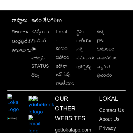
రాష్ట్రాలు
ఇతర కేటగిరీలు
తెలంగాణ
ఉద్యోగాలు
Lokal
క్రైమ్
విద్య
-
ట్రెండింగ్
జాతీయం
రైతు
ఆంధ్రప్రదేశ్
మగువ
కుటుంబం
🌟
భక్తి
తమిళనాడు
వినోదం
వాట్సాప్
సమాచారం
వాతావరణం
STATUS
కరోనా
క్లాసిఫైడ్స్
వ్యాపార
అప్‌డేట్స్
టిప్స్
ప్రపంచం
రాజకీయం
OUR
LOKAL
OTHER
Contact Us
WEBSITES
About Us
Privacy
getlokalapp.com