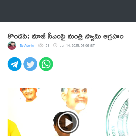
అనేకం
కొండపి: మాజీ సీఎంపై మంత్రి స్వామి ఆగ్రహం
By Admin
51
Jun 14, 2025, 08:06 IST