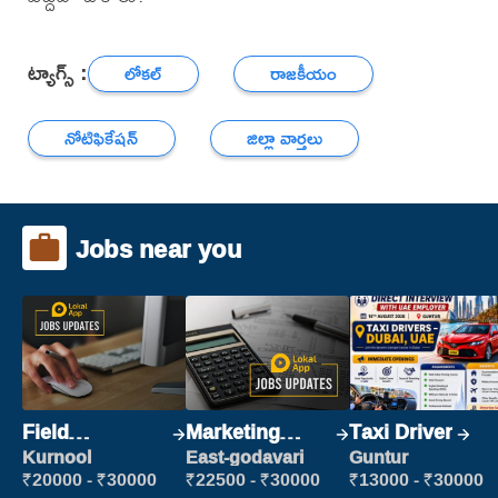
ట్యాగ్స్ :
లోకల్
రాజకీయం
నోటిఫికేషన్
జిల్లా వార్తలు
Jobs near you
Field
Marketing
Taxi Driver
Marketing
Executive
Kurnool
East-godavari
Guntur
Executive
₹20000 - ₹30000
₹22500 - ₹30000
₹13000 - ₹30000