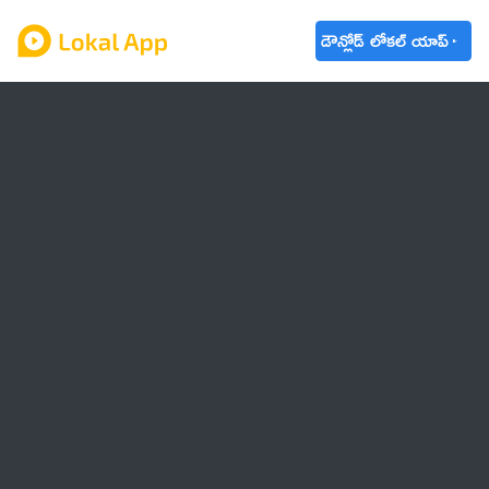
డౌన్లోడ్ లోకల్ యాప్
ఆంధ్రప్రదేశ్
తెలంగాణ
ఉద్యోగాలు
ట్రెండింగ్
వాతావరణం
🌟 వాట్సాప్ STATUS
వినోదం