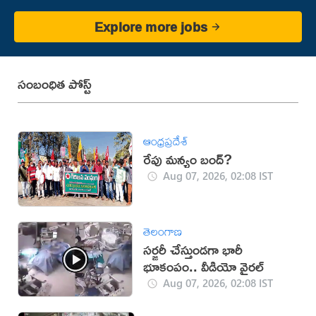
Explore more jobs
సంబంధిత పోస్ట్
ఆంధ్రప్రదేశ్
రేపు మన్యం బంద్‌?
Aug 07, 2026, 02:08 IST
తెలంగాణ
సర్జరీ చేస్తుండగా భారీ
భూకంపం.. వీడియో వైరల్
Aug 07, 2026, 02:08 IST