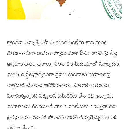
కొండపి ఎమ్మెల్యే ఏపీ సాంఘిక సంక్షేమ శాఖ మంత్రి
డోలబాల వీరాంజనేయ స్వామి మాజీ సీఎం జగన్ పై తీవ్ర
ఆగ్రహం వ్యక్తం చేశారు. శనివారం మీడియాతో మాట్లాడిన
మంత్రి ఉద్దేశపూర్వకంగా వైసిపి గుండాలు మహిళలపై
రాళ్లదాడి చేశారని ఆరోపించారు. పొగాకు రైతులను
పరామర్శిస్తానని వచ్చి జన సమీకరణ చేశారని అన్నారు.
మహిళలను కించపరిచే వారిని వెనకేసుకుని వస్తారా అని
ప్రశ్నించారు. అరచక పాలనను జగన్ గుర్తుతెచ్చుకోవాలని
ఎద్దేవా చేశారు.