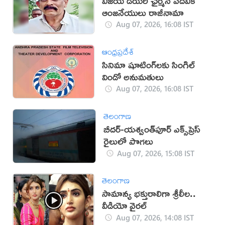
విజయ డెయిరీ ఛైర్మన్ పదవికి
ఆంజనేయులు రాజీనామా
Aug 07, 2026, 16:08 IST
ఆంధ్రప్రదేశ్
సినిమా షూటింగ్‌లకు సింగిల్
విండో అనుమతులు
Aug 07, 2026, 16:08 IST
తెలంగాణ
బీదర్-యశ్వంత్‌పూర్ ఎక్స్‌ప్రెస్
రైలులో పొగలు
Aug 07, 2026, 15:08 IST
తెలంగాణ
సామాన్య భక్తురాలిగా శ్రీలీల..
వీడియో వైరల్
Aug 07, 2026, 14:08 IST