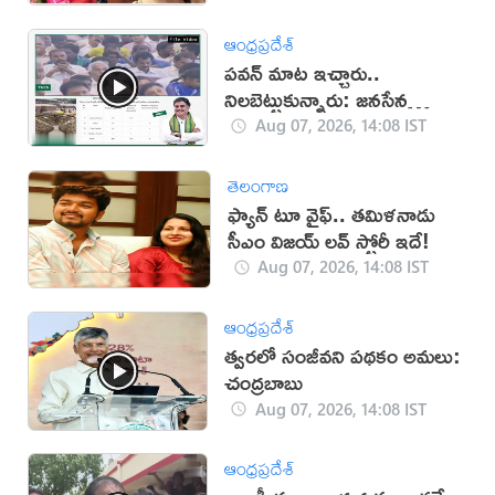
ఆంధ్రప్రదేశ్
పవన్ మాట ఇచ్చారు..
నిలబెట్టుకున్నారు: జనసేన
(వీడియో)
Aug 07, 2026, 14:08 IST
తెలంగాణ
ఫ్యాన్ టూ వైఫ్.. తమిళనాడు
సీఎం విజయ్ లవ్ స్టోరీ ఇదే!
Aug 07, 2026, 14:08 IST
ఆంధ్రప్రదేశ్
త్వరలో సంజీవని పథకం అమలు:
చంద్రబాబు
Aug 07, 2026, 14:08 IST
ఆంధ్రప్రదేశ్