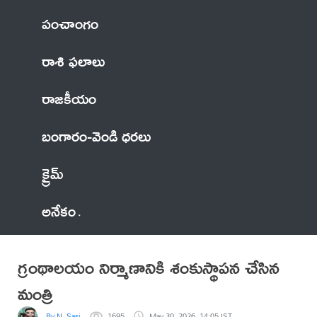
పంచాంగం
రాశి ఫలాలు
రాజకీయం
బంగారం-వెండి ధరలు
క్రైమ్
అనేకం
గ్రంథాలయం నిర్మాణానికి శంకుస్థాపన చేసిన
మంత్రి
By N. Sasi
1695
May 30, 2026, 14:05 IST