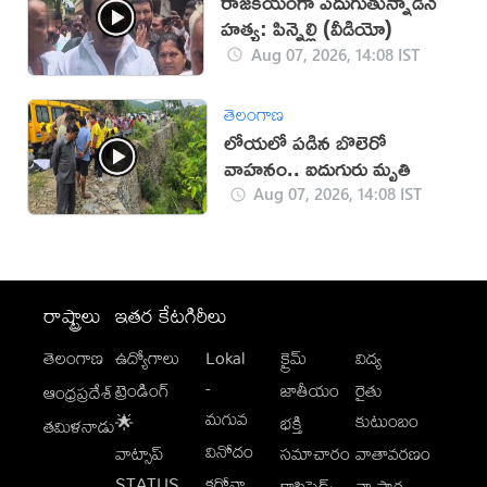
రాజకీయంగా ఎదుగుతున్నాడనే
హత్య: పిన్నెల్లి (వీడియో)
Aug 07, 2026, 14:08 IST
తెలంగాణ
లోయలో పడిన బొలెరో
వాహనం.. ఐదుగురు మృతి
Aug 07, 2026, 14:08 IST
రాష్ట్రాలు
ఇతర కేటగిరీలు
తెలంగాణ
ఉద్యోగాలు
Lokal
క్రైమ్
విద్య
-
ట్రెండింగ్
జాతీయం
రైతు
ఆంధ్రప్రదేశ్
మగువ
కుటుంబం
🌟
భక్తి
తమిళనాడు
వినోదం
వాట్సాప్
సమాచారం
వాతావరణం
STATUS
కరోనా
క్లాసిఫైడ్స్
వ్యాపార