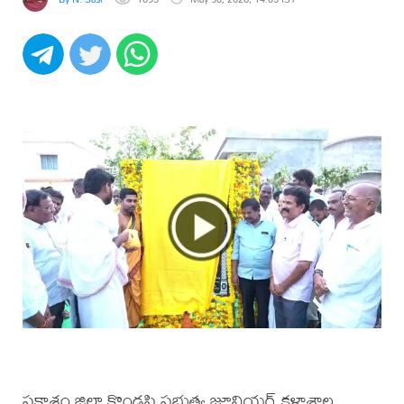
ప్రకాశం జిల్లా కొండపి ప్రభుత్వ జూనియర్ కళాశాల