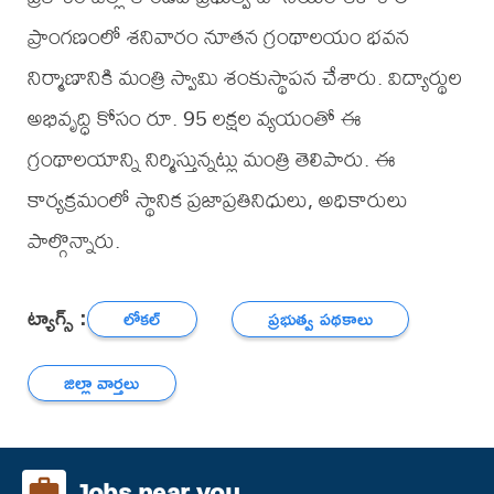
ప్రాంగణంలో శనివారం నూతన గ్రంథాలయం భవన
నిర్మాణానికి మంత్రి స్వామి శంకుస్థాపన చేశారు. విద్యార్థుల
అభివృద్ధి కోసం రూ. 95 లక్షల వ్యయంతో ఈ
గ్రంథాలయాన్ని నిర్మిస్తున్నట్లు మంత్రి తెలిపారు. ఈ
కార్యక్రమంలో స్థానిక ప్రజాప్రతినిధులు, అధికారులు
పాల్గొన్నారు.
ట్యాగ్స్ :
లోకల్
ప్రభుత్వ పథకాలు
జిల్లా వార్తలు
Jobs near you