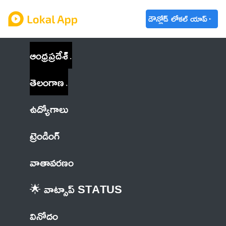
డౌన్లోడ్ లోకల్ యాప్
ఆంధ్రప్రదేశ్
తెలంగాణ
ఉద్యోగాలు
ట్రెండింగ్
వాతావరణం
🌟 వాట్సాప్ STATUS
వినోదం