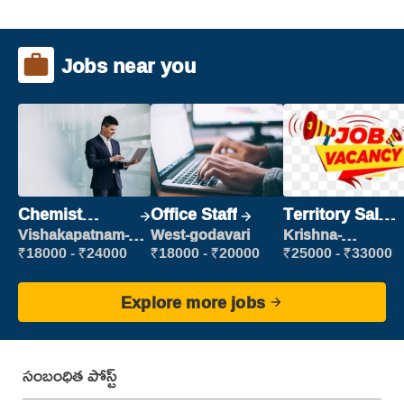
Jobs near you
Chemist
Office Staff
Territory Sales
Production
Manager
Vishakapatnam-
West-godavari
Krishna-
new
vijayawada
Executive
₹18000 - ₹24000
₹18000 - ₹20000
₹25000 - ₹33000
Explore more jobs
సంబంధిత పోస్ట్