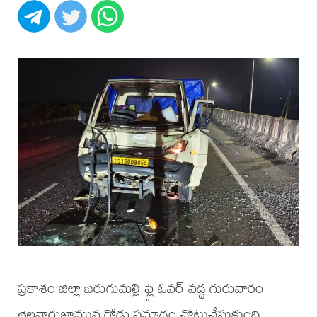
ప్రకాశం జిల్లా జరుగుమల్లి ఫ్లై ఓవర్ వద్ద గురువారం
తెల్లవారుజామున రోడ్డు ప్రమాదం చోటుచేసుకుంది.