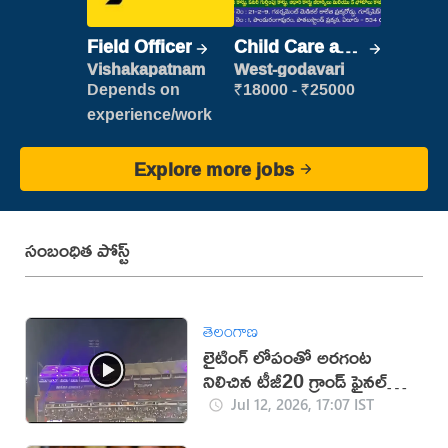
Field Officer
Child Care and
Patient care
Vishakapatnam
West-godavari
Depends on
₹18000 - ₹25000
experience/work
Explore more jobs
సంబంధిత పోస్ట్
తెలంగాణ
లైటింగ్ లోపంతో అరగంట
నిలిచిన టీజీ20 గ్రాండ్ ఫైనల్
(వీడియో)
Jul 12, 2026, 17:07 IST