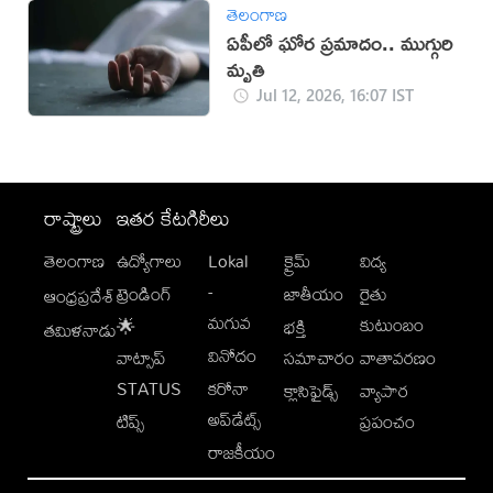
తెలంగాణ
ఏపీలో ఘోర ప్రమాదం.. ముగ్గురి
మృతి
Jul 12, 2026, 16:07 IST
రాష్ట్రాలు
ఇతర కేటగిరీలు
తెలంగాణ
ఉద్యోగాలు
Lokal
క్రైమ్
విద్య
-
ట్రెండింగ్
జాతీయం
రైతు
ఆంధ్రప్రదేశ్
మగువ
కుటుంబం
🌟
భక్తి
తమిళనాడు
వినోదం
వాట్సాప్
సమాచారం
వాతావరణం
STATUS
కరోనా
క్లాసిఫైడ్స్
వ్యాపార
అప్‌డేట్స్
టిప్స్
ప్రపంచం
రాజకీయం