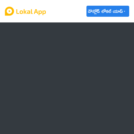
డౌన్లోడ్ లోకల్ యాప్
ఆంధ్రప్రదేశ్
తెలంగాణ
ఉద్యోగాలు
ట్రెండింగ్
వాతావరణం
బడ్జెట్ 2023-24
🌟 వాట్సాప్ STATUS