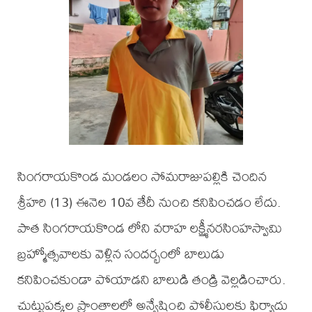
సింగరాయకొండ మండలం సోమరాజుపల్లికి చెందిన
శ్రీహరి (13) ఈనెల 10వ తేదీ నుంచి కనిపించడం లేదు.
పాత సింగరాయకొండ లోని వరాహ లక్ష్మీనరసింహస్వామి
బ్రహ్మోత్సవాలకు వెళ్లిన సందర్భంలో బాలుడు
కనిపించకుండా పోయాడని బాలుడి తండ్రి వెల్లడించారు.
చుట్టుపక్కల ప్రాంతాలలో అన్వేషించి పోలీసులకు ఫిర్యాదు