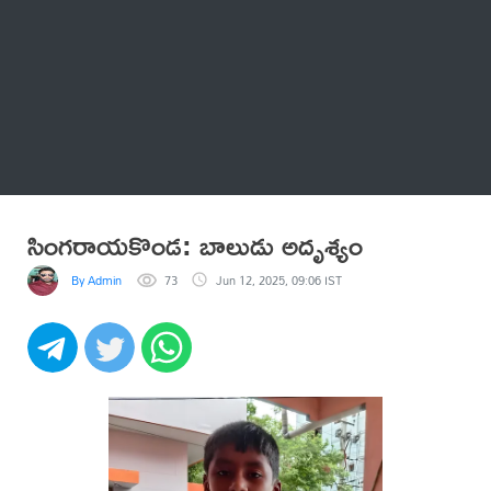
Thatstelugu
బిగ్ బాస్
అనేకం
సింగరాయకొండ: బాలుడు అదృశ్యం
By Admin
73
Jun 12, 2025, 09:06 IST