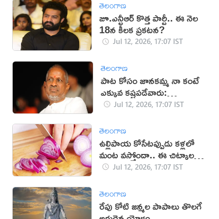
తెలంగాణ
జూ.ఎన్టీఆర్ కొత్త పార్టీ.. ఈ నెల
18న కీలక ప్రకటన?
Jul 12, 2026, 17:07 IST
తెలంగాణ
పాట కోసం జానకమ్మ నా కంటే
ఎక్కువ కష్టపడేవారు:
ఇళయరాజా
Jul 12, 2026, 17:07 IST
తెలంగాణ
ఉల్లిపాయ కోసేటప్పుడు కళ్లలో
మంట వస్తోందా.. ఈ చిట్కాలతో
చెక్!
Jul 12, 2026, 17:07 IST
తెలంగాణ
రేపు కోటి జన్మల పాపాలు తొలగే
అరుదైన యోగం