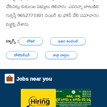
చేసినట్లు కుటుంబ సభ్యులు తెలిపారు. ఎవరన్నా బాలుడిని
గుర్తిస్తే 9652773301 నంబర్ కు ఫోన్ చేసి సమాచారం
విజ్ఞప్తి చేశారు.
ట్యాగ్స్ :
లోకల్
ఇతర కంటెంట్
నోటిఫికేషన్
జిల్లా వార్తలు
Jobs near you