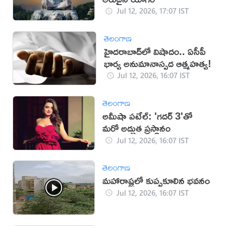
Jul 12, 2026, 17:07 IST
తెలంగాణ
హైదరాబాద్‌లో విషాదం.. ఏసీపీ
భార్య అనుమానాస్పద ఆత్మహత్య!
Jul 12, 2026, 16:07 IST
తెలంగాణ
అమీషా పటేల్: 'గదర్ 3'తో
మరో అద్భుత ప్రస్థానం
Jul 12, 2026, 16:07 IST
తెలంగాణ
మహారాష్ట్రలో కుప్పకూలిన భవనం
Jul 12, 2026, 16:07 IST