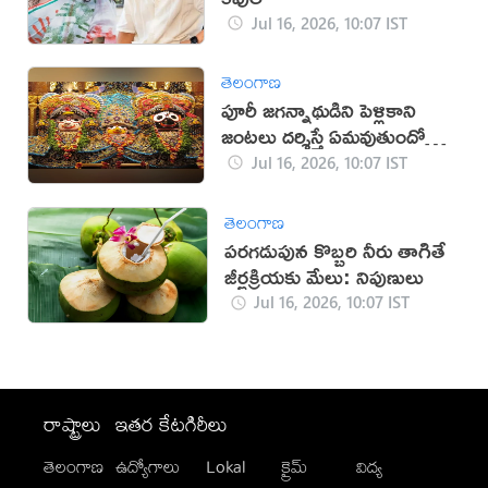
Jul 16, 2026, 10:07 IST
తెలంగాణ
పూరీ జగన్నాథుడిని పెళ్లికాని
జంటలు దర్శిస్తే ఏమవుతుందో
తెలుసా?
Jul 16, 2026, 10:07 IST
తెలంగాణ
పరగడుపున కొబ్బరి నీరు తాగితే
జీర్ణక్రియకు మేలు: నిపుణులు
Jul 16, 2026, 10:07 IST
రాష్ట్రాలు
ఇతర కేటగిరీలు
తెలంగాణ
ఉద్యోగాలు
Lokal
క్రైమ్
విద్య