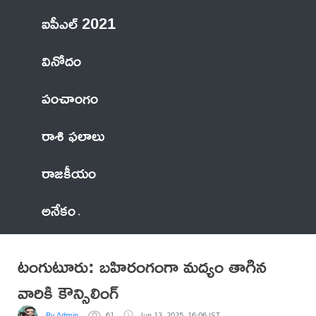
ఐపీఎల్ 2021
వినోదం
పంచాంగం
రాశి ఫలాలు
రాజకీయం
అనేకం
టంగుటూరు: బహిరంగంగా మద్యం తాగిన
వారికి కౌన్సిలింగ్
By Admin
61
Jun 13, 2025, 16:06 IST