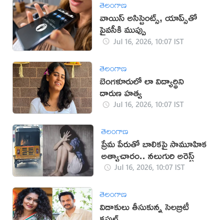
తెలంగాణ
వాయిస్ అసిస్టెంట్స్, యాప్స్‌తో
ప్రైవసీకి ముప్పు
Jul 16, 2026, 10:07 IST
తెలంగాణ
బెంగళూరులో లా విద్యార్థిని
దారుణ హత్య
Jul 16, 2026, 10:07 IST
తెలంగాణ
ప్రేమ పేరుతో బాలికపై సామూహిక
అత్యాచారం.. నలుగురి అరెస్ట్
Jul 16, 2026, 10:07 IST
తెలంగాణ
విడాకులు తీసుకున్న సెలబ్రిటీ
కపుల్