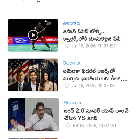
తెలంగాణ
జపాన్ ఓపెన్ టోర్నీ..
క్వార్టర్స్‌లోకి దూసుకెళ్లిన పీవీ
సింధు
Jul 16, 2026, 10:07 IST
తెలంగాణ
అమెరికా ఫెడరల్ రిజర్వ్‌లో
ముగ్గురు భారతీయులకు కీలక
పదవులు
Jul 16, 2026, 10:07 IST
తెలంగాణ
జగన్‌ 2.0 సూపర్‌ యాప్‌ లాంచ్
చేసిన YS జగన్‌
Jul 16, 2026, 10:07 IST