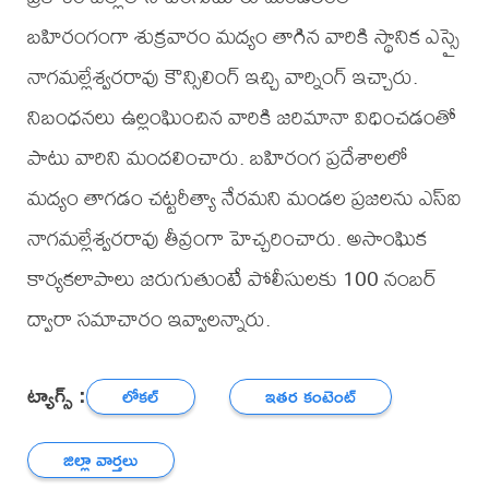
బహిరంగంగా శుక్రవారం మద్యం తాగిన వారికి స్థానిక ఎస్సై
నాగమల్లేశ్వరరావు కౌన్సిలింగ్ ఇచ్చి వార్నింగ్ ఇచ్చారు.
నిబంధనలు ఉల్లంఘించిన వారికి జరిమానా విధించడంతో
పాటు వారిని మందలించారు. బహిరంగ ప్రదేశాలలో
మద్యం తాగడం చట్టరీత్యా నేరమని మండల ప్రజలను ఎస్ఐ
నాగమల్లేశ్వరరావు తీవ్రంగా హెచ్చరించారు. అసాంఘిక
కార్యకలాపాలు జరుగుతుంటే పోలీసులకు 100 నంబర్
ద్వారా సమాచారం ఇవ్వాలన్నారు.
ట్యాగ్స్ :
లోకల్
ఇతర కంటెంట్
జిల్లా వార్తలు