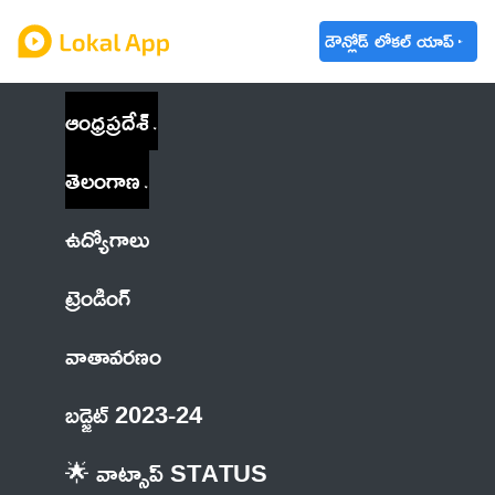
డౌన్లోడ్ లోకల్ యాప్
ఆంధ్రప్రదేశ్
తెలంగాణ
ఉద్యోగాలు
ట్రెండింగ్
వాతావరణం
బడ్జెట్ 2023-24
🌟 వాట్సాప్ STATUS