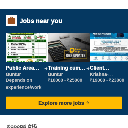
Jobs near you
Public Area
Training cum
Client
Cleaner
Placement
Relationship
Guntur
Guntur
Krishna-
vijayawada
Executive
Depends on
₹10000 - ₹25000
₹19000 - ₹23000
experience/work
Explore more jobs
సంబంధిత పోస్ట్