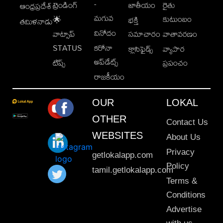
-
ట్రెండింగ్
జాతీయం
రైతు
ఆంధ్రప్రదేశ్
మగువ
కుటుంబం
🌟
భక్తి
తమిళనాడు
వినోదం
వాట్సాప్
సమాచారం
వాతావరణం
STATUS
కరోనా
క్లాసిఫైడ్స్
వ్యాపార
అప్‌డేట్స్
టిప్స్
ప్రపంచం
రాజకీయం
OUR
LOKAL
OTHER
Contact Us
WEBSITES
About Us
Privacy
getlokalapp.com
Policy
tamil.getlokalapp.com
Terms &
Conditions
Advertise