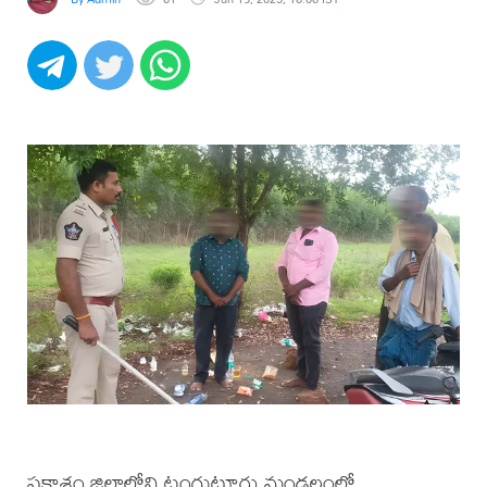
ప్రకాశం జిల్లాలోని టంగుటూరు మండలంలో