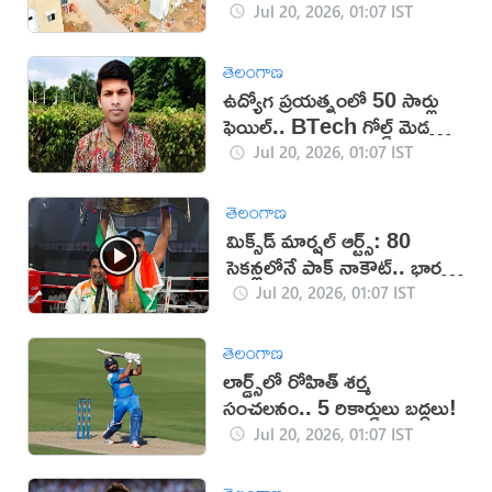
Jul 20, 2026, 01:07 IST
తెలంగాణ
ఉద్యోగ ప్రయత్నంలో 50 సార్లు
ఫెయిల్‌.. BTech గోల్డ్ మెడలిస్ట్
సూసైడ్
Jul 20, 2026, 01:07 IST
తెలంగాణ
మిక్స్‌డ్ మార్షల్ ఆర్ట్స్: 80
సెకన్లలోనే పాక్ నాకౌట్.. భారత్‌
ఘన విజయం (వీడియో)
Jul 20, 2026, 01:07 IST
తెలంగాణ
లార్డ్స్‌లో రోహిత్ శర్మ
సంచలనం.. 5 రికార్డులు బద్దలు!
Jul 20, 2026, 01:07 IST