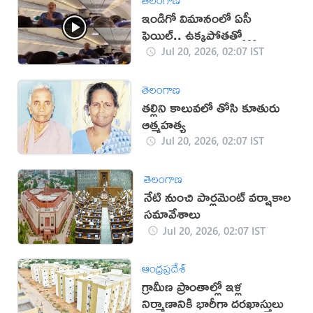
ఇండిగో విమానంలో ఏసీ
ఫెయిల్.. ఉక్కపోతతో
ప్రయాణికుల అవస్థలు (వీడియో)
Jul 20, 2026, 02:07 IST
తెలంగాణ
తల్లిని కాలువలో తోసి కూతురు
ఆత్మహత్య
Jul 20, 2026, 02:07 IST
తెలంగాణ
నేటి నుంచి పార్లమెంట్‌ వర్షాకాల
సమావేశాలు
Jul 20, 2026, 02:07 IST
ఆంధ్రప్రదేశ్
గ్రామీణ ప్రాంతాల్లో ఇళ్ల
నిర్మాణానికి భారీగా దరఖాస్తులు