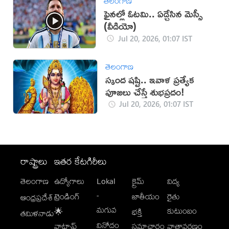
తెలంగాణ
ఫైనల్లో ఓటమి.. ఏడ్చేసిన మెస్సీ
(వీడియో)
Jul 20, 2026, 01:07 IST
తెలంగాణ
స్కంద షష్టి.. ఇవాళ ప్రత్యేక
పూజలు చేస్తే శుభప్రదం!
Jul 20, 2026, 01:07 IST
రాష్ట్రాలు
ఇతర కేటగిరీలు
తెలంగాణ
ఉద్యోగాలు
Lokal
క్రైమ్
విద్య
-
ట్రెండింగ్
జాతీయం
రైతు
ఆంధ్రప్రదేశ్
మగువ
కుటుంబం
🌟
భక్తి
తమిళనాడు
వినోదం
వాట్సాప్
సమాచారం
వాతావరణం