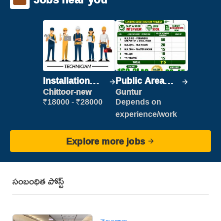
Installation
Public Area
Engineer/
Cleaner
Chittoor-new
Guntur
Helper
₹18000 - ₹28000
Depends on
experience/work
Explore more jobs
సంబంధిత పోస్ట్
తెలంగాణ