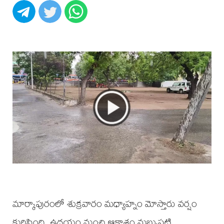
మార్కాపురంలో శుక్రవారం మధ్యాహ్నం మోస్తారు వర్షం
కురిసింది. ఉదయం నుంచి ఆకాశం మబ్బుపట్టి,