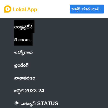
డౌన్లోడ్ లోకల్ యాప్
ఆంధ్రప్రదేశ్
తెలంగాణ
ఉద్యోగాలు
ట్రెండింగ్
వాతావరణం
బడ్జెట్ 2023-24
🌟 వాట్సాప్ STATUS