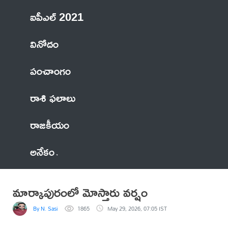
ఐపీఎల్ 2021
వినోదం
పంచాంగం
రాశి ఫలాలు
రాజకీయం
అనేకం
మార్కాపురంలో మోస్తారు వర్షం
By N. Sasi
1865
May 29, 2026, 07:05 IST