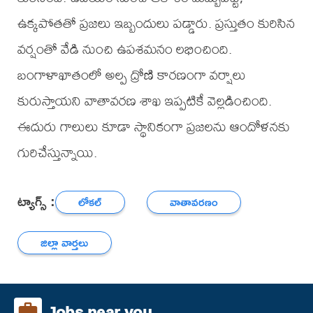
ఉక్కపోతతో ప్రజలు ఇబ్బందులు పడ్డారు. ప్రస్తుతం కురిసిన
వర్షంతో వేడి నుంచి ఉపశమనం లభించింది.
బంగాళాఖాతంలో అల్ప ద్రోణి కారణంగా వర్షాలు
కురుస్తాయని వాతావరణ శాఖ ఇప్పటికే వెల్లడించింది.
ఈదురు గాలులు కూడా స్థానికంగా ప్రజలను ఆందోళనకు
గురిచేస్తున్నాయి.
ట్యాగ్స్ :
లోకల్
వాతావరణం
జిల్లా వార్తలు
Jobs near you