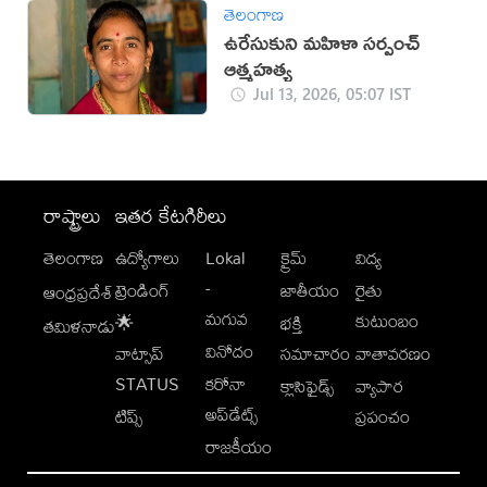
తెలంగాణ
ఉరేసుకుని మహిళా సర్పంచ్
ఆత్మహత్య
Jul 13, 2026, 05:07 IST
రాష్ట్రాలు
ఇతర కేటగిరీలు
తెలంగాణ
ఉద్యోగాలు
Lokal
క్రైమ్
విద్య
-
ట్రెండింగ్
జాతీయం
రైతు
ఆంధ్రప్రదేశ్
మగువ
కుటుంబం
🌟
భక్తి
తమిళనాడు
వినోదం
వాట్సాప్
సమాచారం
వాతావరణం
STATUS
కరోనా
క్లాసిఫైడ్స్
వ్యాపార
అప్‌డేట్స్
టిప్స్
ప్రపంచం
రాజకీయం