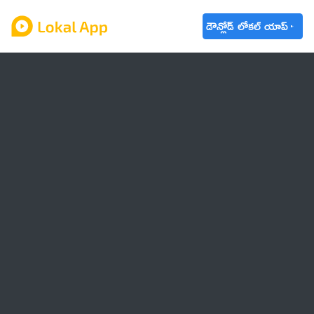
డౌన్లోడ్ లోకల్ యాప్
ఆంధ్రప్రదేశ్
తెలంగాణ
ఉద్యోగాలు
ట్రెండింగ్
వాతావరణం
బడ్జెట్ 2023-24
🌟 వాట్సాప్ STATUS