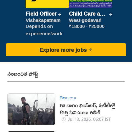
Field Officer
Child Care and
Patient care
Vishakapatnam
West-godavari
Depends on
₹18000 - ₹25000
experience/work
Explore more jobs
సంబంధిత పోస్ట్
తెలంగాణ
ఈ వారం థియేటర్, ఓటీటీల్లో
కొత్త సినిమాలు రిలీజ్
Jul 13, 2026, 06:07 IST