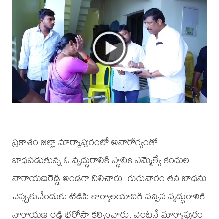
ప్రకాశం జిల్లా మార్కాపురంలో అనారోగ్యంతో
బాధపడుతున్న ఓ వృద్ధురాలికి స్థానిక ఎమ్మెల్యే కందుల
నారాయణరెడ్డి అండగా నిలిచారు. గురువారం తన బాధను
చెప్పుకునేందుకు టిడిపి కార్యాలయానికి వచ్చిన వృద్ధురాలికి
నారాయణ రెడ్డి భరోసా కల్పించారు. వెంటనే మార్కాపురం