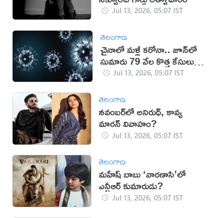
Jul 13, 2026, 05:07 IST
తెలంగాణ
చైనాలో మళ్లీ కరోనా.. జూన్‌లో
సుమారు 79 వేల కొత్త కేసులు
నమోదు
Jul 13, 2026, 05:07 IST
తెలంగాణ
నవంబర్‌లో అనిరుధ్, కావ్య
మారన్ వివాహం?
Jul 13, 2026, 05:07 IST
తెలంగాణ
మహేష్ బాబు ‘వారణాసి’లో
ఎన్టీఆర్ కుమారుడు?
Jul 13, 2026, 05:07 IST