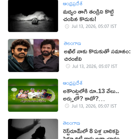
ఆంధ్రప్రదేశ్
మద్యం తాగి తండ్రిని కొట్టి
చంపిన కొడుకు!
Jul 13, 2026, 05:07 IST
తెలంగాణ
అఖిల్‌ నాకు కొడుకుతో సమానం:
చిరంజీవి
Jul 13, 2026, 05:07 IST
ఆంధ్రప్రదేశ్
అకౌంట్లలోకి రూ.13 వేలు..
అర్హులో? కాదో?
తెలుసుకోండిలా..
Jul 13, 2026, 05:07 IST
తెలంగాణ
రెస్ట్‌రూమ్‌లో 8 ఏళ్ల బాలికపై
సెక్యూరిటీ గార్డు అత్యాచారం