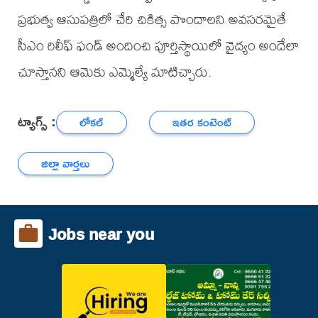
ప్రభుత్వ ఆసుపత్రిలో చేరి చికిత్స పొందాలని అవసరమైతే
సీఎం రిలీఫ్ ఫండ్ అందించి పూర్తిస్థాయిలో వైద్యం అందేలా
చూస్తానని ఆమెకు ఎమ్మెల్యే మాటిచ్చారు.
ట్యాగ్స్ :
లోకల్
ఇతర కంటెంట్
జిల్లా వార్తలు
Jobs near you