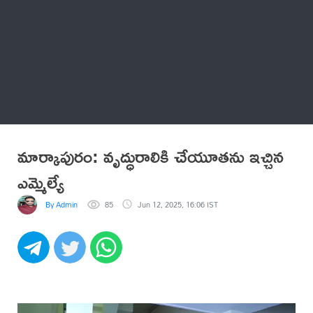
Thatstelugu
బిగ్ బాస్
అనేకం
మార్కాపురం: వృద్ధురాలికి చేయూతను ఇచ్చిన
ఎమ్మెల్యే
By Admin
85
Jun 12, 2025, 16:06 IST