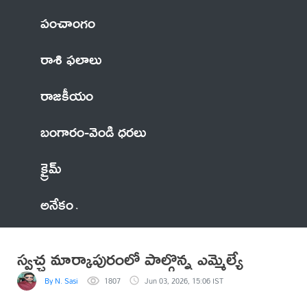
పంచాంగం
రాశి ఫలాలు
రాజకీయం
బంగారం-వెండి ధరలు
క్రైమ్
అనేకం
స్వచ్ఛ మార్కాపురంలో పాల్గొన్న ఎమ్మెల్యే
By N. Sasi
1807
Jun 03, 2026, 15:06 IST