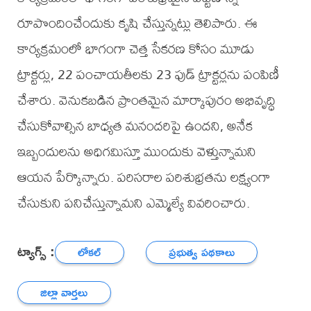
రూపొందించేందుకు కృషి చేస్తున్నట్లు తెలిపారు. ఈ
కార్యక్రమంలో భాగంగా చెత్త సేకరణ కోసం మూడు
ట్రాక్టర్లు, 22 పంచాయతీలకు 23 ఫుడ్ ట్రాక్టర్లను పంపిణీ
చేశారు. వెనుకబడిన ప్రాంతమైన మార్కాపురం అభివృద్ధి
చేసుకోవాల్సిన బాధ్యత మనందరిపై ఉందని, అనేక
ఇబ్బందులను అధిగమిస్తూ ముందుకు వెళ్తున్నామని
ఆయన పేర్కొన్నారు. పరిసరాల పరిశుభ్రతను లక్ష్యంగా
చేసుకుని పనిచేస్తున్నామని ఎమ్మెల్యే వివరించారు.
ట్యాగ్స్ :
లోకల్
ప్రభుత్వ పథకాలు
జిల్లా వార్తలు