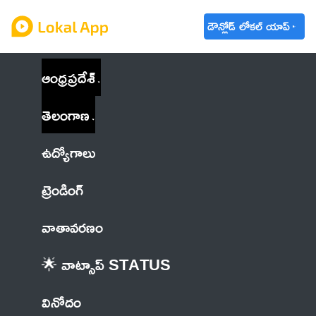
డౌన్లోడ్ లోకల్ యాప్
ఆంధ్రప్రదేశ్
తెలంగాణ
ఉద్యోగాలు
ట్రెండింగ్
వాతావరణం
🌟 వాట్సాప్ STATUS
వినోదం