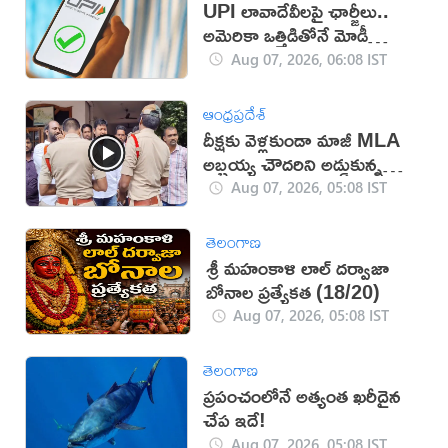
UPI లావాదేవీలపై ఛార్జీలు..
అమెరికా ఒత్తిడితోనే మోడీ
సర్కార్‌ నిర్ణయం?
Aug 07, 2026, 06:08 IST
ఆంధ్రప్రదేశ్
దీక్షకు వెళ్లకుండా మాజీ MLA
అబ్బ‌య్య చౌద‌రిని అడ్డుకున్న
పోలీసులు (వీడియో)
Aug 07, 2026, 05:08 IST
తెలంగాణ
శ్రీ మహంకాళి లాల్ దర్వాజా
బోనాల ప్రత్యేకత (18/20)
Aug 07, 2026, 05:08 IST
తెలంగాణ
ప్రపంచంలోనే అత్యంత ఖరీదైన
చేప ఇదే!
Aug 07, 2026, 05:08 IST