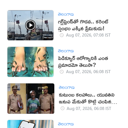
తెలంగాణ
గర్ల్‌ఫ్రెండ్‌తో గొడవ.. కరెంట్
స్తంభం ఎక్కిన ప్రేమికుడు!
Aug 07, 2026, 07:08 IST
తెలంగాణ
పెడిక్యూర్ ఆరోగ్యానికి ఎంత
ప్రమాదమో తెలుసా?
Aug 07, 2026, 06:08 IST
తెలంగాణ
కుటుంబ కలహాలు.. యువతిని
ఇనుప మేకుతో కొట్టి చంపిన
తండ్రి
Aug 07, 2026, 06:08 IST
తెలంగాణ