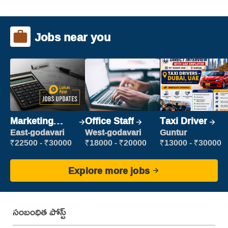
Jobs near you
Marketing
Office Staff
Taxi Driver
Executive
East-godavari
West-godavari
Guntur
₹22500 - ₹30000
₹18000 - ₹20000
₹13000 - ₹30000
Explore more jobs
సంబంధిత పోస్ట్