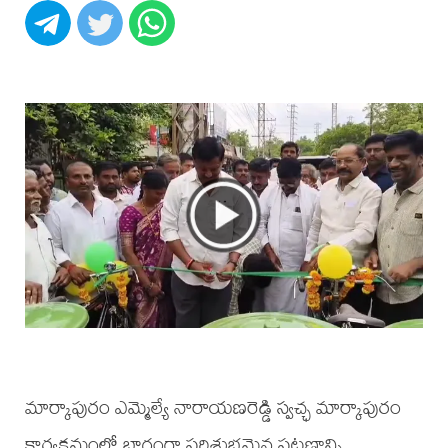
మార్కాపురం ఎమ్మెల్యే నారాయణరెడ్డి స్వచ్ఛ మార్కాపురం
కార్యక్రమంలో భాగంగా పరిశుభ్రమైన పట్టణాన్ని