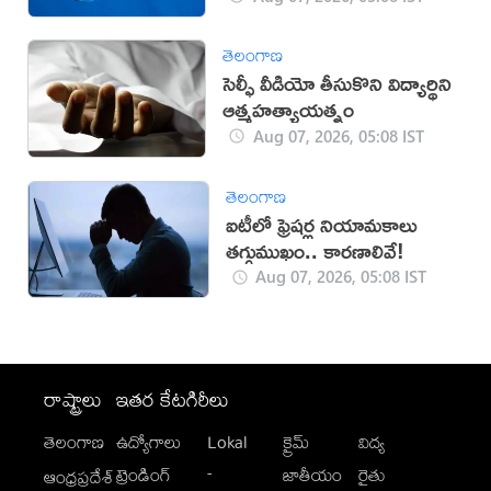
తెలంగాణ
సెల్ఫీ వీడియో తీసుకొని విద్యార్థిని
ఆత్మహత్యాయత్నం
Aug 07, 2026, 05:08 IST
తెలంగాణ
ఐటీలో ఫ్రెషర్ల నియామకాలు
తగ్గుముఖం.. కారణాలివే!
Aug 07, 2026, 05:08 IST
రాష్ట్రాలు
ఇతర కేటగిరీలు
తెలంగాణ
ఉద్యోగాలు
Lokal
క్రైమ్
విద్య
-
ట్రెండింగ్
జాతీయం
రైతు
ఆంధ్రప్రదేశ్