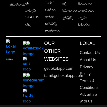
మగువ
కుటుంబం
🌟
భక్తి
తమిళనాడు
వినోదం
వాట్సాప్
సమాచారం
వాతావరణం
STATUS
కరోనా
క్లాసిఫైడ్స్
వ్యాపార
అప్‌డేట్స్
టిప్స్
ప్రపంచం
రాజకీయం
OUR
LOKAL
OTHER
Contact Us
WEBSITES
About Us
Privacy
getlokalapp.com
Policy
tamil.getlokalapp.com
Terms &
Conditions
Advertise
with us