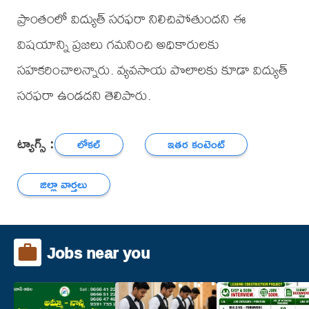
ప్రాంతంలో విద్యుత్ సరఫరా నిలిచిపోతుందని ఈ
విషయాన్ని ప్రజలు గమనించి అధికారులకు
సహకరించాలన్నారు. వ్యవసాయ పొలాలకు కూడా విద్యుత్
సరఫరా ఉండదని తెలిపారు.
ట్యాగ్స్ :
లోకల్
ఇతర కంటెంట్
జిల్లా వార్తలు
Jobs near you