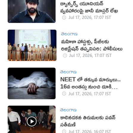
డ్యాన్సర్స్ యూనియన్
వ్యవహారంపై జానీ మాస్టర్ లేఖ
Jul 17, 2026, 17:07 IST
తెలంగాణ
మహిళా హాస్టళ్లు, పీజీలకు
రిజిస్ట్రేషన్ తప్పనిసరి: పోలీసులు
Jul 17, 2026, 17:07 IST
తెలంగాణ
NEET లో తక్కువ మార్కులు..
16వ అంతస్తు నుంచి దూకి
ఆత్మహత్య
Jul 17, 2026, 17:07 IST
తెలంగాణ
కాలినడకన తిరుమలకు పవన్‌
సతీమణి
Jul 17, 2026, 16:07 IST