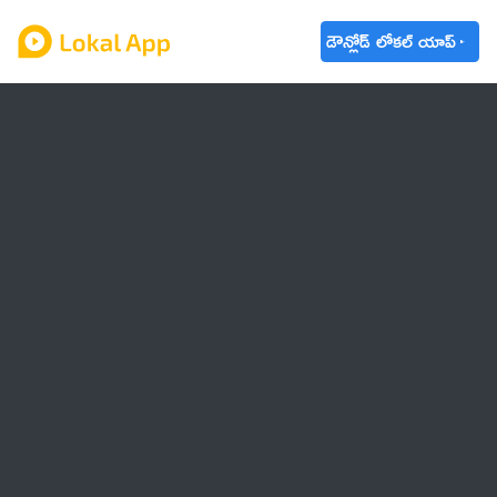
డౌన్లోడ్ లోకల్ యాప్
ఆంధ్రప్రదేశ్
తెలంగాణ
ఉద్యోగాలు
ట్రెండింగ్
వాతావరణం
బడ్జెట్ 2023-24
🌟 వాట్సాప్ STATUS