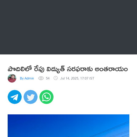
Thatstelugu
బిగ్ బాస్
అనేకం
పొదిలిలో రేపు విద్యుత్ సరఫరాకు అంతరాయం
By Admin
54
Jul 14, 2025, 17:07 IST