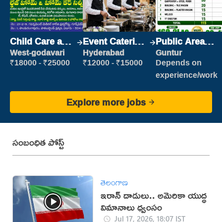
Child Care and
Event Catering
Public Area
Patient care
Staff
Cleaner
West-godavari
Hyderabad
Guntur
₹18000 - ₹25000
₹12000 - ₹15000
Depends on
experience/work
Explore more jobs
సంబంధిత పోస్ట్
తెలంగాణ
ఇరాన్‌ దాడులు.. అమెరికా యుద్ధ
విమానాలు ధ్వంసం
Jul 17, 2026, 18:07 IST