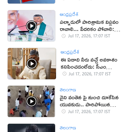
ఆంధ్రప్రదేశ్
పల్నాడులో పారిశ్రామిక విప్లవం
రావాలి... పేదరికం పోవాలి:
చంద్రబాబు
Jul 17, 2026, 17:07 IST
ఆంధ్రప్రదేశ్
ఈ ఏడాది నీరు వచ్చే అవకాశం
కనిపించడంలేదు: సీఎం
చంద్రబాబు
Jul 17, 2026, 17:07 IST
తెలంగాణ
నైని వంతెన పై నుంచి దూకేసిన
యువకుడు.. పారిపోయిన
యువతి!
Jul 17, 2026, 17:07 IST
తెలంగాణ