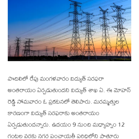
పొదిలిలో రేపు మంగళవారం విద్యుత్ సరఫరా
అంతరాయం ఏర్పడుతుందని విద్యుత్ శాఖ ఏ. ఈ మోహన్
రెడ్డి సోమవారం ఓ ప్రకటనలో తెలిపారు. మరమ్మత్తుల
కారణంగా విద్యుత్ సరఫరాకు అంతరాయం
ఏర్పడుతుందన్నారు. ఉదయం 9 నుంచి మధ్యాహ్నం 12
గంటల వరకు నగర పంచాయతీ పరిధిలోని పాతూరు