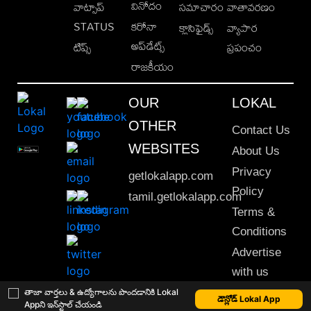
వినోదం
వాట్సాప్
సమాచారం
వాతావరణం
STATUS
కరోనా
క్లాసిఫైడ్స్
వ్యాపార
అప్‌డేట్స్
టిప్స్
ప్రపంచం
రాజకీయం
OUR
LOKAL
OTHER
Contact Us
WEBSITES
About Us
Privacy
getlokalapp.com
Policy
tamil.getlokalapp.com
Terms &
Conditions
Advertise
with us
Sitemap
తాజా వార్తలు & ఉద్యోగాలను పొందడానికి Lokal
డౌన్లోడ్ Lokal App
Appని ఇన్‌స్టాల్ చేయండి
This material may not be published, transmitted, rewritten or redistributed. © 2020 Lokal App. All rights reserved.