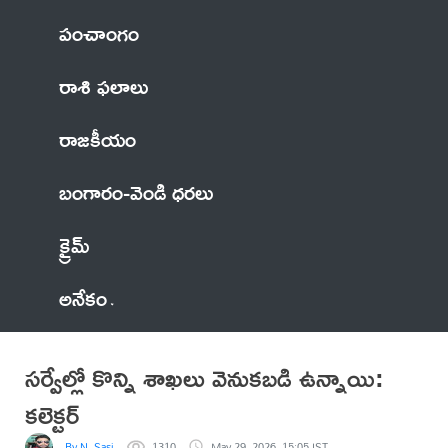
పంచాంగం
రాశి ఫలాలు
రాజకీయం
బంగారం-వెండి ధరలు
క్రైమ్
అనేకం
సర్వేల్లో కొన్ని శాఖలు వెనుకబడి ఉన్నాయి:
కలెక్టర్
By N. Sasi
1310
May 29, 2026, 15:05 IST