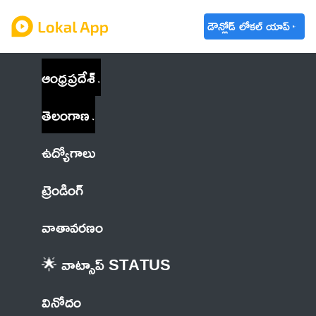
డౌన్లోడ్ లోకల్ యాప్
ఆంధ్రప్రదేశ్
తెలంగాణ
ఉద్యోగాలు
ట్రెండింగ్
వాతావరణం
🌟 వాట్సాప్ STATUS
వినోదం