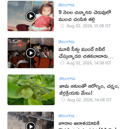
తెలంగాణ
9 నెలల చిన్నారిని చెరువులో
ముంచి చంపిన తల్లి
Aug 02, 2026, 15:08 IST
తెలంగాణ
మూవీ సీన్లు ముందే రివీల్
చేస్తున్నాడని చితకబాదారు
(వీడియో)
Aug 02, 2026, 14:08 IST
తెలంగాణ
జామ ఆకులతో ఆరోగ్యం, చర్మం,
జీర్ణక్రియకు మేలు!
Aug 02, 2026, 14:08 IST
తెలంగాణ
జూరాల జలాశయానికి