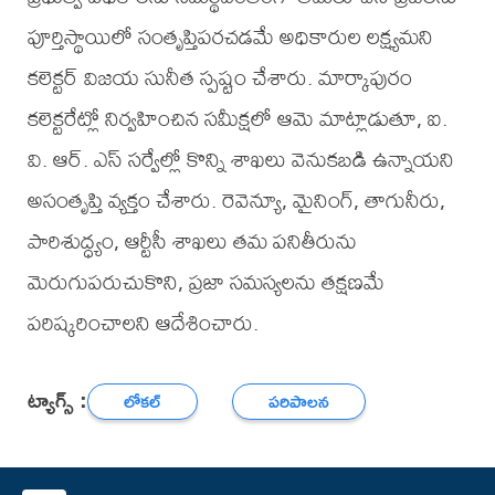
పూర్తిస్థాయిలో సంతృప్తిపరచడమే అధికారుల లక్ష్యమని
కలెక్టర్ విజయ సునీత స్పష్టం చేశారు. మార్కాపురం
కలెక్టరేట్లో నిర్వహించిన సమీక్షలో ఆమె మాట్లాడుతూ, ఐ.
వి. ఆర్. ఎస్ సర్వేల్లో కొన్ని శాఖలు వెనుకబడి ఉన్నాయని
అసంతృప్తి వ్యక్తం చేశారు. రెవెన్యూ, మైనింగ్, తాగునీరు,
పారిశుద్ధ్యం, ఆర్టీసీ శాఖలు తమ పనితీరును
మెరుగుపరుచుకొని, ప్రజా సమస్యలను తక్షణమే
పరిష్కరించాలని ఆదేశించారు.
ట్యాగ్స్ :
లోకల్
పరిపాలన