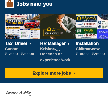
Jobs near you
Taxi Driver
HR Manager
Installation
Engineer/
Guntur
Krishna-
Chittoor-new
vijayawada
Helper
₹13000 - ₹30000
Depends on
₹18000 - ₹28000
experience/work
Explore more jobs
సంబంధిత పోస్ట్