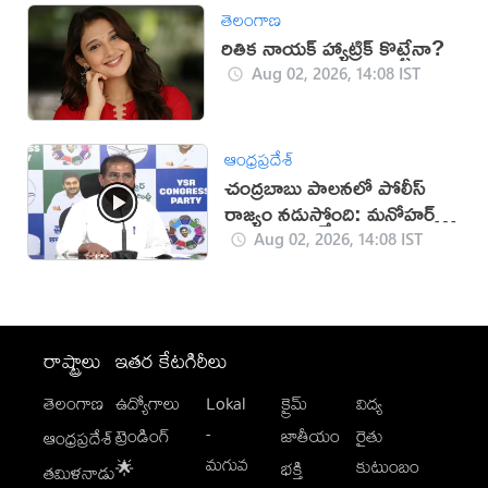
తెలంగాణ
రితిక నాయక్ హ్యాట్రిక్ కొట్టేనా?
Aug 02, 2026, 14:08 IST
ఆంధ్రప్రదేశ్
చంద్రబాబు పాలనలో పోలీస్
రాజ్యం నడుస్తోంది: మనోహర్
రెడ్డి
Aug 02, 2026, 14:08 IST
రాష్ట్రాలు
ఇతర కేటగిరీలు
తెలంగాణ
ఉద్యోగాలు
Lokal
క్రైమ్
విద్య
-
ట్రెండింగ్
జాతీయం
రైతు
ఆంధ్రప్రదేశ్
మగువ
కుటుంబం
🌟
భక్తి
తమిళనాడు