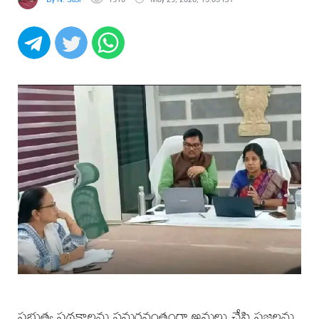
ప్రభుత్వ పథకాలను సమర్థవంతంగా అమలు చేసి ప్రజలను