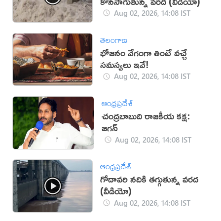
కొనసాగుతున్న వరద (వీడియో)
Aug 02, 2026, 14:08 IST
తెలంగాణ
భోజనం వేగంగా తింటే వచ్చే
సమస్యలు ఇవే!
Aug 02, 2026, 14:08 IST
ఆంధ్రప్రదేశ్
చంద్రబాబుది రాజకీయ కక్ష:
జగన్
Aug 02, 2026, 14:08 IST
ఆంధ్రప్రదేశ్
గోదావరి నదికి తగ్గుతున్న వరద
(వీడియో)
Aug 02, 2026, 14:08 IST