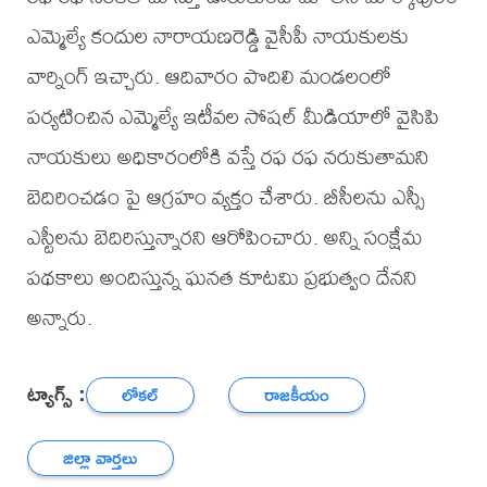
ఎమ్మెల్యే కందుల నారాయణరెడ్డి వైసీపీ నాయకులకు
వార్నింగ్ ఇచ్చారు. ఆదివారం పొదిలి మండలంలో
పర్యటించిన ఎమ్మెల్యే ఇటీవల సోషల్ మీడియాలో వైసిపి
నాయకులు అధికారంలోకి వస్తే రఫ రఫ నరుకుతామని
బెదిరించడం పై ఆగ్రహం వ్యక్తం చేశారు. బీసీలను ఎస్సీ
ఎస్టీలను బెదిరిస్తున్నారని ఆరోపించారు. అన్ని సంక్షేమ
పథకాలు అందిస్తున్న ఘనత కూటమి ప్రభుత్వం దేనని
అన్నారు.
ట్యాగ్స్ :
లోకల్
రాజకీయం
జిల్లా వార్తలు