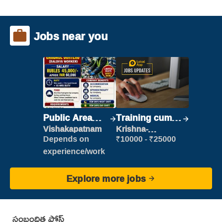
Jobs near you
Public Area
Training cum
Cleaner
Placement
Vishakapatnam
Krishna-
vijayawada
Depends on
₹10000 - ₹25000
experience/work
Explore more jobs
సంబంధిత పోస్ట్