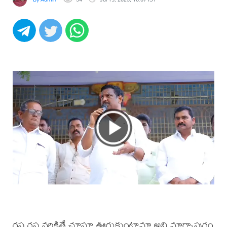
రఫ రఫ నరికితే చూస్తూ ఊరుకుంటామా అని మార్కాపురం