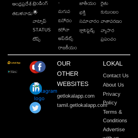
-
ట్రెండింగ్
జాతీయం
రైతు
ఆంధ్రప్రదేశ్
మగువ
కుటుంబం
🌟
భక్తి
తమిళనాడు
వినోదం
వాట్సాప్
సమాచారం
వాతావరణం
STATUS
కరోనా
క్లాసిఫైడ్స్
వ్యాపార
అప్‌డేట్స్
టిప్స్
ప్రపంచం
రాజకీయం
OUR
LOKAL
OTHER
Contact Us
WEBSITES
About Us
Privacy
getlokalapp.com
Policy
tamil.getlokalapp.com
Terms &
Conditions
Advertise