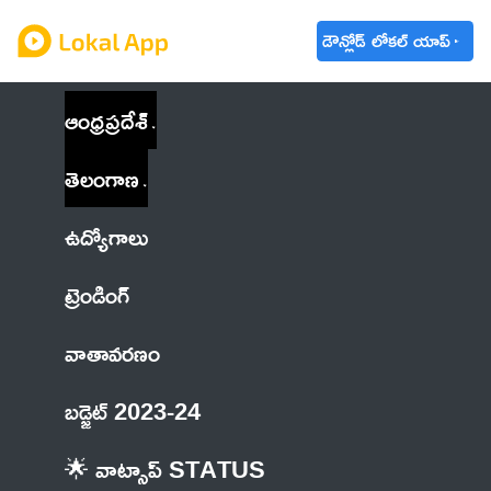
డౌన్లోడ్ లోకల్ యాప్
ఆంధ్రప్రదేశ్
తెలంగాణ
ఉద్యోగాలు
ట్రెండింగ్
వాతావరణం
బడ్జెట్ 2023-24
🌟 వాట్సాప్ STATUS