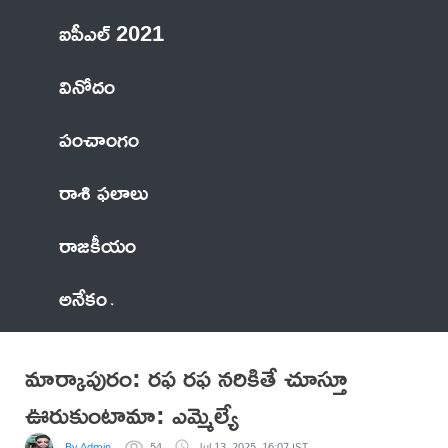
ఐపీఎల్ 2021
వినోదం
పంచాంగం
రాశి ఫలాలు
రాజకీయం
అనేకం
మార్కాపురం: రఫ రఫ నరికితే చూస్తూ
ఊరుకుంటామా: ఎమ్మెల్యే
By Admin
54
Jul 13, 2025, 16:07 IST