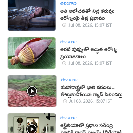
తెలంగాణ
అతి ఆలోచనతో నిద్ర కరువు:
ఆరోగ్యంపై తీవ్ర ప్రభావం
Jul 08, 2026, 15:07 IST
తెలంగాణ
అరటి పువ్వుతో అద్భుత ఆరోగ్య
ప్రయోజనాలు
Jul 08, 2026, 15:07 IST
తెలంగాణ
మహారాష్ట్రలో భారీ వరదలు..
కొట్టుకుపోయిన గ్యాస్ సిలిండర్లు
Jul 08, 2026, 15:07 IST
తెలంగాణ
ఆస్ట్రేలియాలో ప్రధాని నరేంద్ర
మోదీకి గ్రాండ్ వెల్కమ్ (వీడియో)