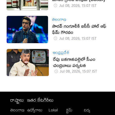
Jul 08, 2026, 15:07 IST
తెలంగాణ
సౌరవ్ గంగూలీకి ఐసీసీ హాల్ ఆఫ్
ఫేమ్ గౌరవం
Jul 08, 2026, 15:07 IST
ఆంధ్రప్రదేశ్
రేపు బనగానపల్లెలో సీఎం
చంద్రబాబు పర్యటన
Jul 08, 2026, 15:07 IST
రాష్ట్రాలు
ఇతర కేటగిరీలు
తెలంగాణ
ఉద్యోగాలు
Lokal
క్రైమ్
విద్య