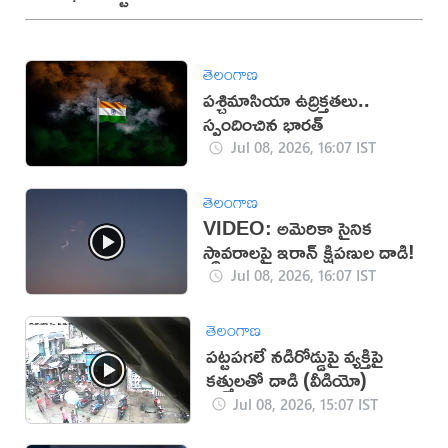
తెలంగాణ
పశ్చిమాసియా ఉద్రిక్తతలు..
స్పందించిన భారత్
Jul 08, 2026, 16:07 IST
తెలంగాణ
VIDEO: అమెరికా సైనిక
స్థావరాలపై ఇరాన్ క్షిపణుల దాడి!
Jul 08, 2026, 16:07 IST
తెలంగాణ
పట్టపగలే నడిరోడ్డుపై వ్యక్తిపై
కత్తులతో దాడి (వీడియో)
Jul 08, 2026, 15:07 IST