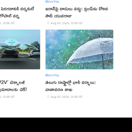
తెలంగాణ
్ పెరగడానికి దర్శకులే
ఇరాన్‌పై దాడులు వద్దు: ట్రంప్‌ను కోరిన
ోపాల్ వర్మ
సౌదీ యువరాజు
, 13:08 IST
Aug 03, 2026, 13:08 IST
తెలంగాణ
V2V’ టెక్నాలజీ
తెలుగు రాష్ట్రాల్లో భారీ వర్షాలు:
ప్రమాదాలకు చెక్!
వాతావరణ శాఖ
, 12:08 IST
Aug 03, 2026, 12:08 IST