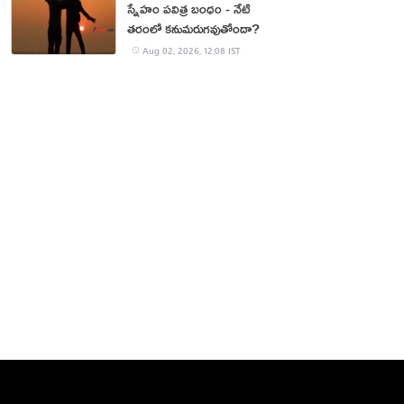
స్నేహం పవిత్ర బంధం - నేటి
తరంలో కనుమరుగవుతోందా?
Aug 02, 2026, 12:08 IST