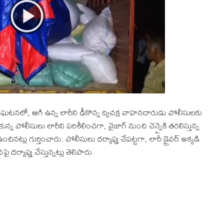
నలో, ఆగి ఉన్న లారీని ఢీకొన్న ద్విచక్ర వాహనదారుడు పోలీసులకు
పోలీసులు లారీని పరిశీలించగా, వైజాగ్ నుంచి చెన్నైకి తరలిస్తున్న
ట్లు గుర్తించారు. పోలీసులు దర్యాప్తు చేపట్టగా, లారీ డ్రైవర్ అక్కడి
ర్యాప్తు చేస్తున్నట్లు తెలిపారు.