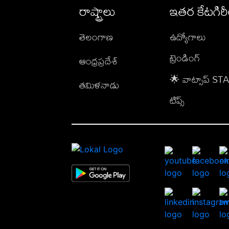
రాష్ట్రాలు
ఇతర కేటగిర
తెలంగాణ
ఉద్యోగాలు
ట్రెండింగ్
ఆంధ్రప్రదేశ్
🌟 వాట్సాప్ S
తమిళనాడు
టిప్స్