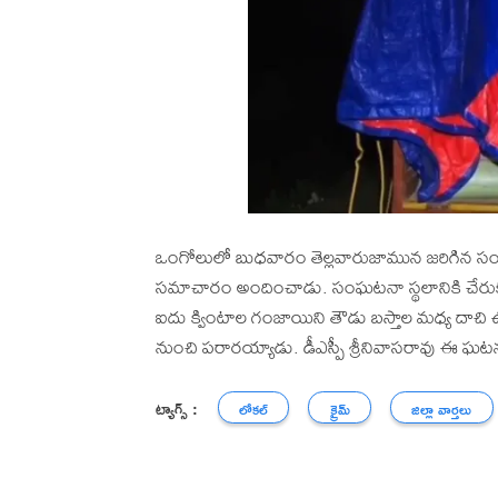
ఒంగోలులో బుధవారం తెల్లవారుజామున జరిగిన సంఘట
సమాచారం అందించాడు. సంఘటనా స్థలానికి చేరుకున్న 
ఐదు క్వింటాల గంజాయిని తౌడు బస్తాల మధ్య దాచి ఉంచిన
నుంచి పరారయ్యాడు. డీఎస్పీ శ్రీనివాసరావు ఈ ఘటనపై ద
ట్యాగ్స్ :
లోకల్
క్రైమ్
జిల్లా వార్తలు