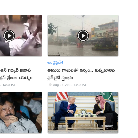
ఆంధ్రప్రదేశ్
నితిన్ గడ్కరీ నివాస
ఈదురు గాలులతో వర్షం.. కుప్పకూలిన
గ్రెస్ శ్రేణుల యత్నం
ఫ్లడ్‌లైట్‌ స్తంభం
, 14:08 IST
Aug 03, 2026, 13:08 IST