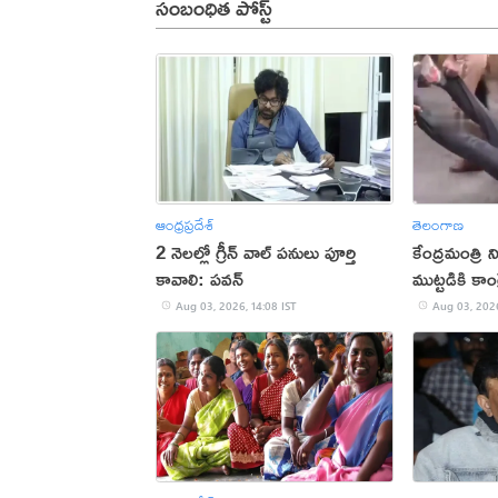
సంబంధిత పోస్ట్
ఆంధ్రప్రదేశ్
తెలంగాణ
2 నెలల్లో గ్రీన్ వాల్ పనులు పూర్తి
కేంద్రమంత్రి 
కావాలి: పవన్
ముట్టడికి కాం
Aug 03, 2026, 14:08 IST
Aug 03, 2026