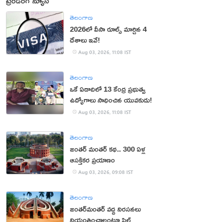
ట్రెండింగ్ న్యూస్
తెలంగాణ
2026లో వీసా రూల్స్ మార్చిన 4
దేశాలు ఇవే!
Aug 03, 2026, 11:08 IST
తెలంగాణ
ఒకే ఏడాదిలో 13 కేంద్ర ప్రభుత్వ
ఉద్యోగాలు సాధించిన యువకుడు!
Aug 03, 2026, 11:08 IST
తెలంగాణ
జంతర్‌ మంతర్‌ కథ.. 300 ఏళ్ల
ఆసక్తికర ప్రయాణం
Aug 03, 2026, 09:08 IST
తెలంగాణ
జంతర్‌మంతర్‌ వద్ద నిరసనలు
నియంత్రించాలంటూ పిల్