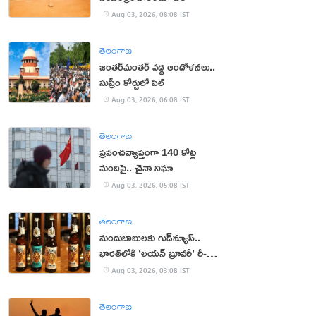
Aug 03, 2026, 08:08 IST
తెలంగాణ
జంతర్‌మంతర్‌ వద్ద ఆందోళనలు..
సుప్రీం కోర్టులో పిల్
Aug 03, 2026, 06:08 IST
తెలంగాణ
ప్రపంచవ్యాప్తంగా 140 కోట్ల
మందిపై.. చైనా నిఘా
Aug 03, 2026, 05:08 IST
తెలంగాణ
మందుబాబులకు గుడ్‌న్యూస్..
భారత్‌లోకి ‘లయన్ బ్రూవరీ’ రీ-
ఎంట్రీ
Aug 03, 2026, 03:08 IST
తెలంగాణ