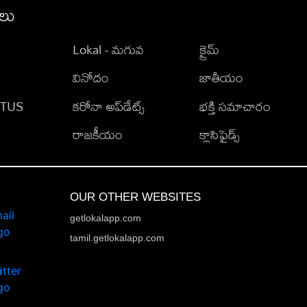
ీలు
Lokal - మగువ
క్రైమ్
వినోదం
జాతీయం
TATUS
కరోనా అప్‌డేట్స్
భక్తి సమాచారం
రాజకీయం
క్లాసిఫైడ్స్
OUR OTHER WEBSITES
getlokalapp.com
tamil.getlokalapp.com