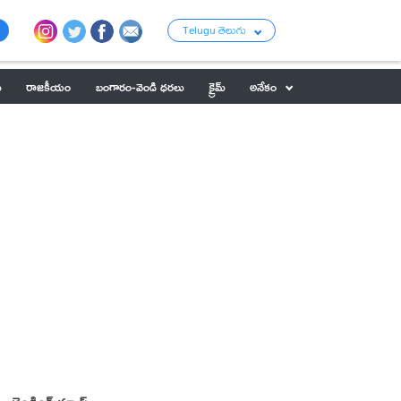
Telugu తెలుగు
ు
రాజకీయం
బంగారం-వెండి ధరలు
క్రైమ్
అనేకం