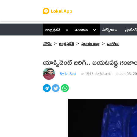
ఆంధ్రప్రదేశ్
తెలంగాణ
ఉద్యోగాలు
ట్రెండింగ్
హోమ్
ఆంధ్రప్రదేశ్
ప్రకాశం జిల్లా
ఒంగోలు
యాక్సిడెంట్ జరిగి.. బయటపడ్డ గంజా
By N. Sasi
1943
చూసినవారు
Jun 03, 20