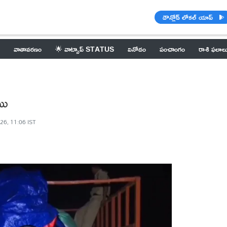
డౌన్లోడ్ లోకల్ యాప్
వాతావరణం
🌟 వాట్సాప్ STATUS
వినోదం
పంచాంగం
రాశి ఫలాల
యి
26, 11:06 IST