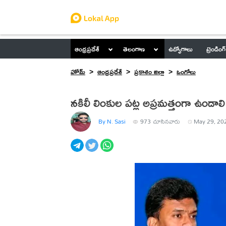
ఆంధ్రప్రదేశ్
తెలంగాణ
ఉద్యోగాలు
ట్రెండింగ్
హోమ్
ఆంధ్రప్రదేశ్
ప్రకాశం జిల్లా
ఒంగోలు
నకిలీ లింకుల పట్ల అప్రమత్తంగా ఉండాలి:
By N. Sasi
973
చూసినవారు
May 29, 202