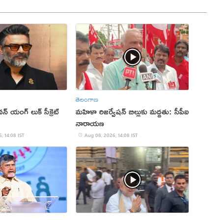
తెలంగాణ
 యంగ్ లుక్ సీక్రెట్
మహిళా రిజర్వేషన్ బిల్లుకు మద్దతు: సీపీఐ
నారాయణ
, 14:08 IST
Aug 08, 2026, 14:08 IST