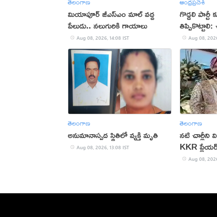
తెలంగాణ
ఆంధ్రప్రదేశ్
మియాపూర్‌ జీఎస్‌ఎం మాల్‌ వద్ద
గొడ్డలి పార్టీ
పేలుడు.. నలుగురికి గాయాలు
తిప్పికొట్టాలి
Aug 08, 2026, 14:08 IST
Aug 08, 2026
తెలంగాణ
తెలంగాణ
అనుమానాస్పద స్థితిలో వ్యక్తి మృతి
నటి చార్లీని
KKR ప్లేయర్
Aug 08, 2026, 13:08 IST
Aug 08, 2026