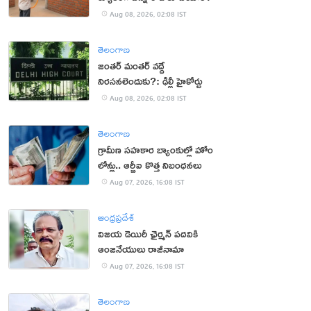
Aug 08, 2026, 02:08 IST
తెలంగాణ
జంతర్ మంతర్ వద్దే
నిరసనలెందుకు?: ఢిల్లీ హైకోర్టు
Aug 08, 2026, 02:08 IST
తెలంగాణ
గ్రామీణ సహకార బ్యాంకుల్లో హోం
లోన్లు.. ఆర్బీఐ కొత్త నిబంధనలు
Aug 07, 2026, 16:08 IST
ఆంధ్రప్రదేశ్
విజయ డెయిరీ ఛైర్మన్ పదవికి
ఆంజనేయులు రాజీనామా
Aug 07, 2026, 16:08 IST
తెలంగాణ