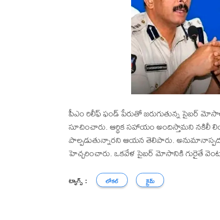
పీఎం రిలీఫ్ ఫండ్ పేరుతో జరుగుతున్న సైబర్ మోసాల
సూచించారు. ఆర్థిక సహాయం అందిస్తామని నకిలీ లి
పాల్పడుతున్నారని ఆయన తెలిపారు. అనుమానాస్పద లింక
హెచ్చరించారు. ఒకవేళ సైబర్ మోసానికి గురైతే వెంట
ట్యాగ్స్ :
లోకల్
క్రైమ్