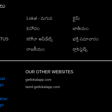
ీలు
Lokal - మగువ
క్రైమ్
వినోదం
జాతీయం
TATUS
కరోనా అప్‌డేట్స్
భక్తి సమాచారం
రాజకీయం
క్లాసిఫైడ్స్
OUR OTHER WEBSITES
getlokalapp.com
tamil.getlokalapp.com