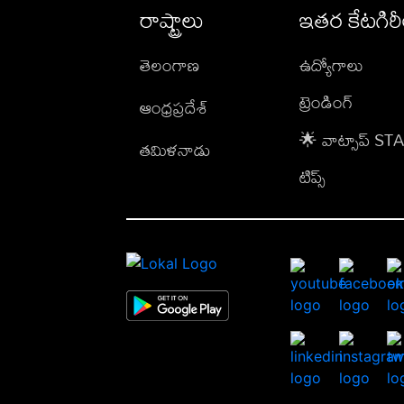
రాష్ట్రాలు
ఇతర కేటగిర
తెలంగాణ
ఉద్యోగాలు
ట్రెండింగ్
ఆంధ్రప్రదేశ్
🌟 వాట్సాప్ S
తమిళనాడు
టిప్స్