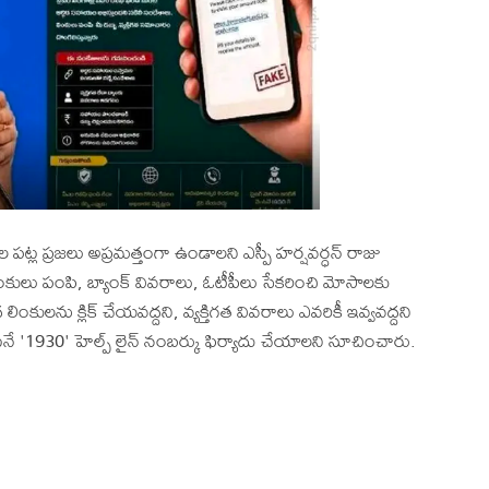
 పట్ల ప్రజలు అప్రమత్తంగా ఉండాలని ఎస్పీ హర్షవర్ధన్ రాజు
ంకులు పంపి, బ్యాంక్ వివరాలు, ఓటీపీలు సేకరించి మోసాలకు
ులను క్లిక్ చేయవద్దని, వ్యక్తిగత వివరాలు ఎవరికీ ఇవ్వవద్దని
నే '1930' హెల్ప్ లైన్ నంబర్కు ఫిర్యాదు చేయాలని సూచించారు.