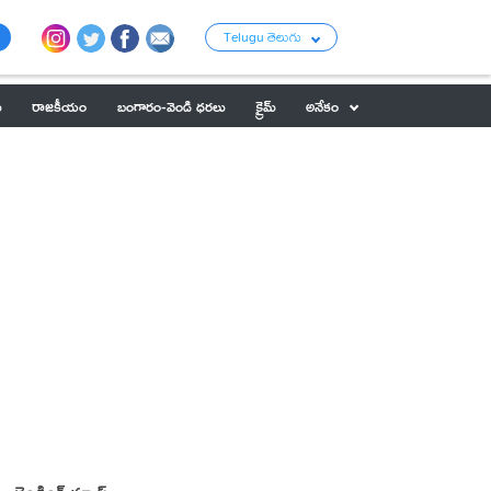
Telugu తెలుగు
ు
రాజకీయం
బంగారం-వెండి ధరలు
క్రైమ్
అనేకం