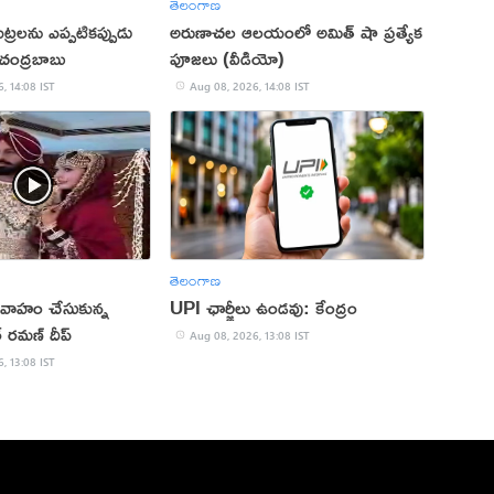
తెలంగాణ
 కుట్రలను ఎప్పటికప్పుడు
అరుణాచల ఆలయంలో అమిత్ షా ప్రత్యేక
: చంద్రబాబు
పూజలు (వీడియో)
, 14:08 IST
Aug 08, 2026, 14:08 IST
తెలంగాణ
 వివాహం చేసుకున్న
UPI ఛార్జీలు ఉండవు: కేంద్రం
 రమణ్ దీప్
Aug 08, 2026, 13:08 IST
, 13:08 IST