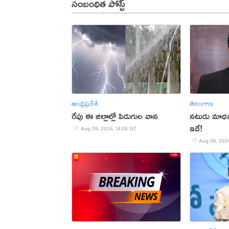
సంబంధిత పోస్ట్
ఆంధ్రప్రదేశ్
తెలంగాణ
రేపు ఈ జిల్లాల్లో పిడుగుల వాన
నటుడు మాధవన్
ఇదే!
Aug 08, 2026, 14:08 IST
Aug 08, 2026