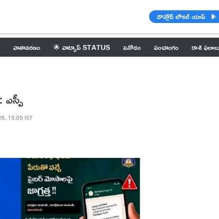
డౌన్లోడ్ లోకల్ యాప్
వాతావరణం
🌟 వాట్సాప్ STATUS
వినోదం
పంచాంగం
రాశి ఫలాల
 ఎస్పీ
6, 15:05 IST