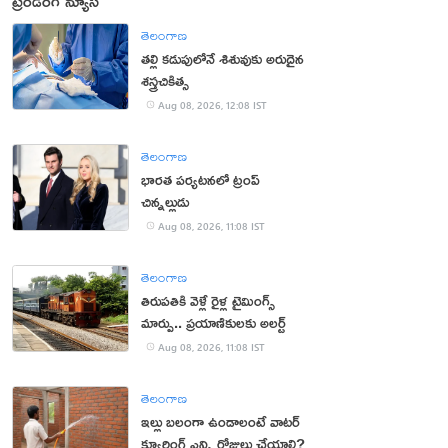
ట్రెండింగ్ న్యూస్
తెలంగాణ
తల్లి కడుపులోనే శిశువుకు అరుదైన
శస్త్రచికిత్స
Aug 08, 2026, 12:08 IST
తెలంగాణ
భారత పర్యటనలో ట్రంప్‌
చిన్నల్లుడు
Aug 08, 2026, 11:08 IST
తెలంగాణ
తిరుపతికి వెళ్లే రైళ్ల టైమింగ్స్
మార్పు.. ప్రయాణికులకు అలర్ట్
Aug 08, 2026, 11:08 IST
తెలంగాణ
ఇల్లు బలంగా ఉండాలంటే వాటర్
క్యూరింగ్ ఎన్ని రోజులు చేయాలి?