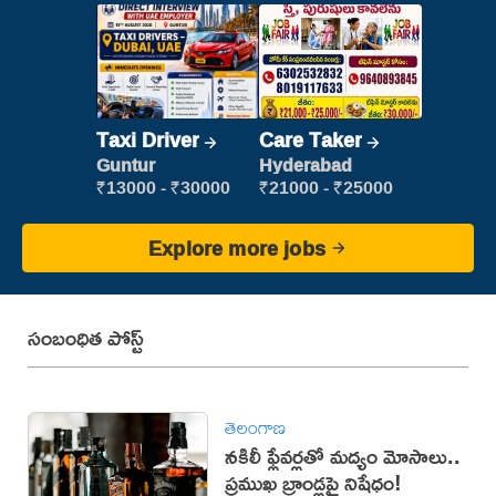
Taxi Driver
Care Taker
Guntur
Hyderabad
₹13000 - ₹30000
₹21000 - ₹25000
Explore more jobs
సంబంధిత పోస్ట్
తెలంగాణ
నకిలీ ఫ్లేవర్లతో మద్యం మోసాలు..
ప్రముఖ బ్రాండ్లపై నిషేధం!