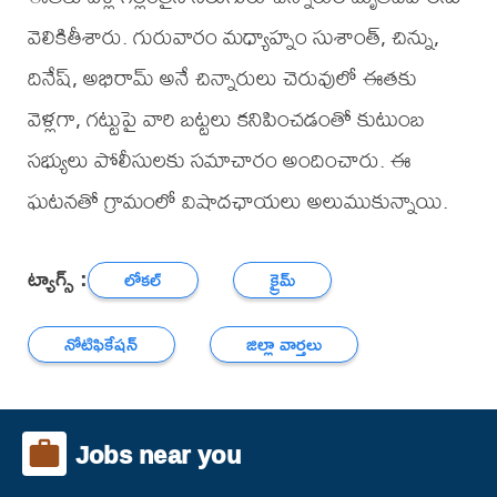
వెలికితీశారు. గురువారం మధ్యాహ్నం సుశాంత్, చిన్ను,
దినేష్, అభిరామ్ అనే చిన్నారులు చెరువులో ఈతకు
వెళ్లగా, గట్టుపై వారి బట్టలు కనిపించడంతో కుటుంబ
సభ్యులు పోలీసులకు సమాచారం అందించారు. ఈ
ఘటనతో గ్రామంలో విషాదఛాయలు అలుముకున్నాయి.
ట్యాగ్స్ :
లోకల్
క్రైమ్
నోటిఫికేషన్
జిల్లా వార్తలు
Jobs near you