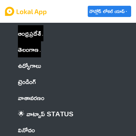
డౌన్లోడ్ లోకల్ యాప్
ఆంధ్రప్రదేశ్
తెలంగాణ
ఉద్యోగాలు
ట్రెండింగ్
వాతావరణం
🌟 వాట్సాప్ STATUS
వినోదం