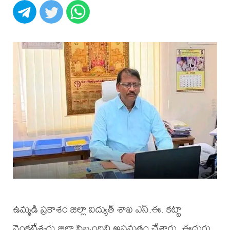
ఉమ్మడి ప్రకాశం జిల్లా విద్యుత్ శాఖ ఎస్.ఈ. కట్టా
వెంకటేశ్వర్లు జిల్లా సిబ్బందిని అప్రమత్తం చేశారు. ఈదురు