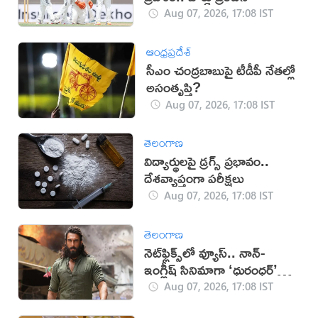
Aug 07, 2026, 17:08 IST
ఆంధ్రప్రదేశ్
సీఎం చంద్రబాబుపై టీడీపీ నేతల్లో
అసంతృప్తి?
Aug 07, 2026, 17:08 IST
తెలంగాణ
విద్యార్థులపై డ్రగ్స్ ప్రభావం..
దేశవ్యాప్తంగా పరీక్షలు
Aug 07, 2026, 17:08 IST
తెలంగాణ
నెట్‌ఫ్లిక్స్‌లో వ్యూస్.. నాన్-
ఇంగ్లీష్ సినిమాగా ‘ధురంధర్’
రికార్డు
Aug 07, 2026, 17:08 IST