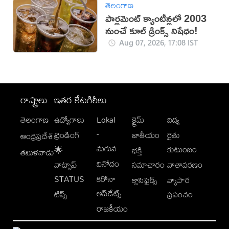
తెలంగాణ
పార్లమెంట్ క్యాంటీన్లలో 2003
నుంచే కూల్ డ్రింక్స్ నిషేధం!
Aug 07, 2026, 17:08 IST
రాష్ట్రాలు
ఇతర కేటగిరీలు
తెలంగాణ
ఉద్యోగాలు
Lokal
క్రైమ్
విద్య
-
ట్రెండింగ్
జాతీయం
రైతు
ఆంధ్రప్రదేశ్
మగువ
కుటుంబం
🌟
భక్తి
తమిళనాడు
వినోదం
వాట్సాప్
సమాచారం
వాతావరణం
STATUS
కరోనా
క్లాసిఫైడ్స్
వ్యాపార
అప్‌డేట్స్
టిప్స్
ప్రపంచం
రాజకీయం