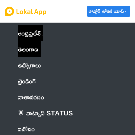
డౌన్లోడ్ లోకల్ యాప్
ఆంధ్రప్రదేశ్
తెలంగాణ
ఉద్యోగాలు
ట్రెండింగ్
వాతావరణం
🌟 వాట్సాప్ STATUS
వినోదం