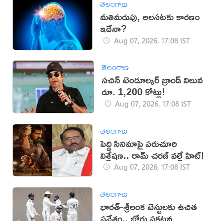
తెలంగాణ
మతిమరుపు, అలసటకు కారణం
ఇదేనా?
Aug 07, 2026, 17:08 IST
తెలంగాణ
సచిన్ టెండూల్కర్ బ్రాండ్ విలువ
రూ. 1,200 కోట్లు!
Aug 07, 2026, 17:08 IST
తెలంగాణ
పెద్ది సినిమాపై పరుచూరి
విశ్లేషణ.. రామ్ చరణ్ వల్లే హిట్!
Aug 07, 2026, 17:08 IST
తెలంగాణ
భారత్-శ్రీలంక టెస్టులకు ఉచిత
ప్రవేశం.. బోర్డు ప్రకటన