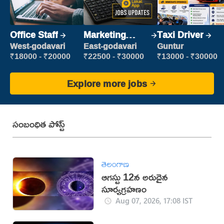
Office Staff
Marketing
Taxi Driver
Executive
West-godavari
East-godavari
Guntur
₹18000 - ₹20000
₹22500 - ₹30000
₹13000 - ₹30000
Explore more jobs
సంబంధిత పోస్ట్
తెలంగాణ
ఆగస్టు 12న అరుదైన
సూర్యగ్రహణం
Aug 07, 2026, 17:08 IST