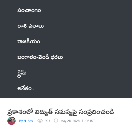
పంచాంగం
రాశి ఫలాలు
రాజకీయం
బంగారం-వెండి ధరలు
క్రైమ్
అనేకం
ప్రకాశంలో విద్యుత్ సమస్యపై సంప్రదించండి
By N. Sasi
993
May 26, 2026, 11:05 IST