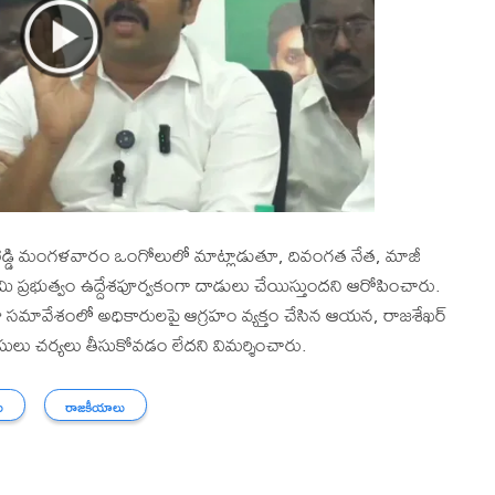
్రసాద్ రెడ్డి మంగళవారం ఒంగోలులో మాట్లాడుతూ, దివంగత నేత, మాజీ
టమి ప్రభుత్వం ఉద్దేశపూర్వకంగా దాడులు చేయిస్తుందని ఆరోపించారు.
సమావేశంలో అధికారులపై ఆగ్రహం వ్యక్తం చేసిన ఆయన, రాజశేఖర్
ోలీసులు చర్యలు తీసుకోవడం లేదని విమర్శించారు.
ు
రాజకీయాలు