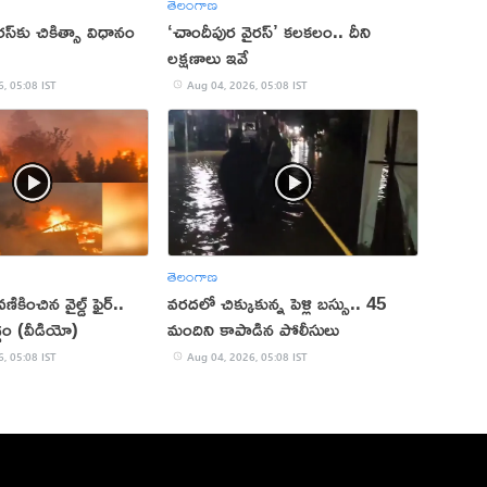
తెలంగాణ
స్‌కు చికిత్సా విధానం
‘చాందీపుర వైరస్’ కలకలం.. దీని
ల‌క్ష‌ణాలు ఇవే
, 05:08 IST
Aug 04, 2026, 05:08 IST
తెలంగాణ
వణికించిన వైల్డ్ ఫైర్..
వరదలో చిక్కుకున్న పెళ్లి బస్సు.. 45
్ధం (వీడియో)
మందిని కాపాడిన పోలీసులు
, 05:08 IST
Aug 04, 2026, 05:08 IST