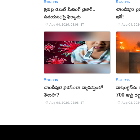
తెలంగాణ
తెలంగాణ
త్రిషపై డబుల్ మీనింగ్ డైలాగ్..
చాందీపుర వైర
ఉదయనిధిపై ఫిర్యాదు
ఇదే!
Aug 04, 2026, 05:08 IST
Aug 04, 2026
తెలంగాణ
తెలంగాణ
చాందీపుర వైరస్ఎలా వ్యాపిస్తుందో
వాషింగ్టన్‌ను 
తెలుసా?
700 ఇళ్లు దగ
Aug 04, 2026, 05:08 IST
Aug 04, 2026