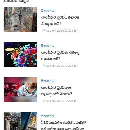
ట్రెండింగ్ న్యూస్
తెలంగాణ
చాందీపుర వైరస్.. నివారణ
మార్గాలు ఇవే!
Aug 04, 2026, 05:08 IST
తెలంగాణ
చాందీపుర వైరస్‌కు చికిత్సా
విధానం ఇదే!
Aug 04, 2026, 05:08 IST
తెలంగాణ
చాందీపుర వైరస్ఎలా
వ్యాపిస్తుందో తెలుసా?
Aug 04, 2026, 05:08 IST
తెలంగాణ
పీఓకే నిరసనల కవరేజ్.. పాక్‌లో
అల్ జజీరా సహా పలు వెబ్‌సైట్లు