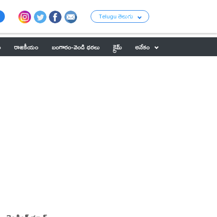
Telugu తెలుగు
ు
రాజకీయం
బంగారం-వెండి ధరలు
క్రైమ్
అనేకం