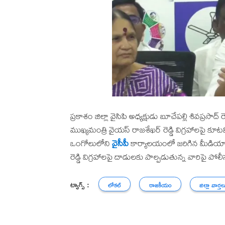
ప్రకాశం జిల్లా వైసిపి అధ్యక్షుడు బూచేపల్లి శివప
ముఖ్యమంత్రి వైయస్ రాజశేఖర్ రెడ్డి విగ్రహాలపై కూ
ఒంగోలులోని
వైసీపీ
కార్యాలయంలో జరిగిన మీడియా 
రెడ్డి విగ్రహాలపై దాడులకు పాల్పడుతున్న వారిపై ప
ట్యాగ్స్ :
లోకల్
రాజకీయం
జిల్లా వార్తల