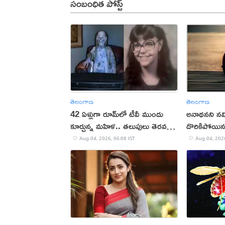
సంబంధిత పోస్ట్
తెలంగాణ
తెలంగాణ
42 ఏళ్లుగా రూమ్‌లో టీవీ ముందు
అనాథనని నమ్మి
కూర్చున్న మహిళ.. తలుపులు తెరవగా
దొరికిపోయి
షాక్
Aug 04, 2026, 06:08 IST
Aug 04, 2026