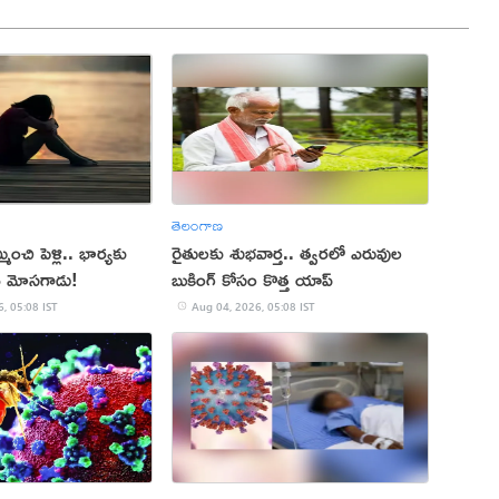
తెలంగాణ
ంచి పెళ్లి.. భార్యకు
రైతులకు శుభవార్త.. త్వరలో ఎరువుల
న మోసగాడు!
బుకింగ్ కోసం కొత్త యాప్
, 05:08 IST
Aug 04, 2026, 05:08 IST