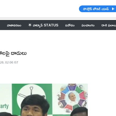
డౌన్లోడ్ లోకల్ యాప్
వాతావరణం
🌟 వాట్సాప్ STATUS
వినోదం
పంచాంగం
రాశి ఫలాల
రహాలపై దాడులు
26, 02:06 IST