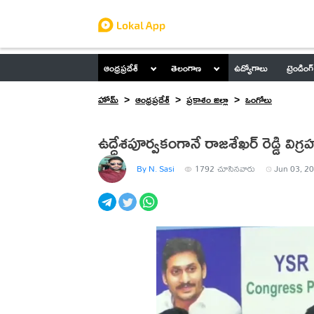
ఆంధ్రప్రదేశ్
తెలంగాణ
ఉద్యోగాలు
ట్రెండింగ్
హోమ్
ఆంధ్రప్రదేశ్
ప్రకాశం జిల్లా
ఒంగోలు
ఉద్దేశపూర్వకంగానే రాజశేఖర్ రెడ్డి విగ్
By N. Sasi
1792
చూసినవారు
Jun 03, 20