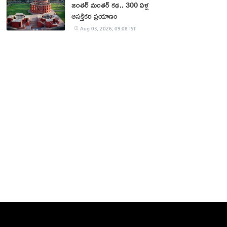
జంతర్‌ మంతర్‌ కథ.. 300 ఏళ్ల
ఆసక్తికర ప్రయాణం
Aug 03, 2026, 09:08 IST