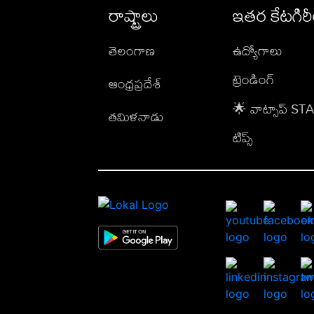
రాష్ట్రాలు
ఇతర కేటగిర
తెలంగాణ
ఉద్యోగాలు
ట్రెండింగ్
ఆంధ్రప్రదేశ్
🌟 వాట్సాప్ S
తమిళనాడు
టిప్స్