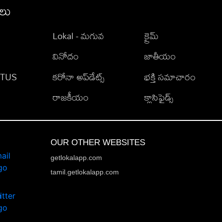
ీలు
Lokal - మగువ
క్రైమ్
వినోదం
జాతీయం
TATUS
కరోనా అప్‌డేట్స్
భక్తి సమాచారం
రాజకీయం
క్లాసిఫైడ్స్
OUR OTHER WEBSITES
getlokalapp.com
tamil.getlokalapp.com