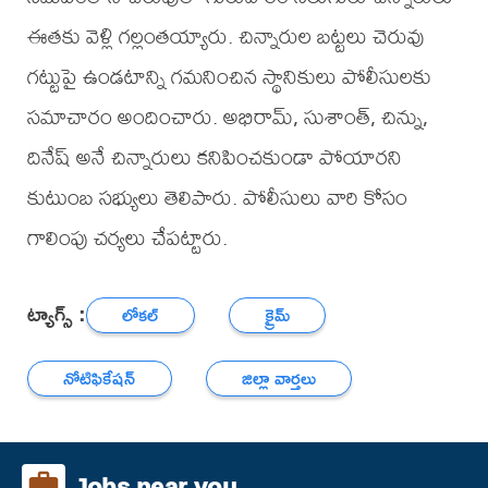
ఈతకు వెళ్లి గల్లంతయ్యారు. చిన్నారుల బట్టలు చెరువు
గట్టుపై ఉండటాన్ని గమనించిన స్థానికులు పోలీసులకు
సమాచారం అందించారు. అభిరామ్, సుశాంత్, చిన్ను,
దినేష్ అనే చిన్నారులు కనిపించకుండా పోయారని
కుటుంబ సభ్యులు తెలిపారు. పోలీసులు వారి కోసం
గాలింపు చర్యలు చేపట్టారు.
ట్యాగ్స్ :
లోకల్
క్రైమ్
నోటిఫికేషన్
జిల్లా వార్తలు
Jobs near you