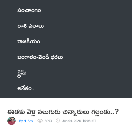
పంచాంగం
రాశి ఫలాలు
రాజకీయం
బంగారం-వెండి ధరలు
క్రైమ్
అనేకం
ఈతకు వెళ్లి నలుగురు చిన్నారులు గల్లంతు..?
By N. Sasi
3093
Jun 04, 2026, 10:06 IST