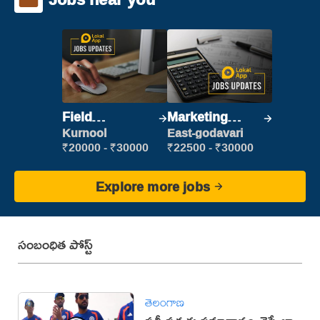
Field
Marketing
Marketing
Executive
Kurnool
East-godavari
Executive
₹20000 - ₹30000
₹22500 - ₹30000
Explore more jobs
సంబంధిత పోస్ట్
తెలంగాణ