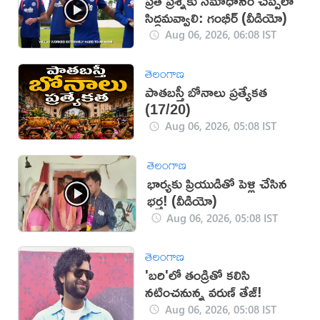
ప్రతీ ప్రశ్నకు సమాధానం చెప్పేలా
సిద్ధమవ్వాలి: గంభీర్ (వీడియో)
Aug 06, 2026, 06:08 IST
తెలంగాణ
పాతబస్తీ బోనాలు ప్రత్యేకత
(17/20)
Aug 06, 2026, 05:08 IST
తెలంగాణ
భార్యకు ప్రియుడితో పెళ్లి చేసిన
భర్త! (వీడియో)
Aug 06, 2026, 05:08 IST
తెలంగాణ
'బరి'లో తండ్రితో కలిసి
నటించనున్న వరుణ్ తేజ్!
Aug 06, 2026, 05:08 IST