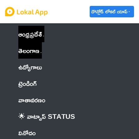
డౌన్లోడ్ లోకల్ యాప్
ఆంధ్రప్రదేశ్
తెలంగాణ
ఉద్యోగాలు
ట్రెండింగ్
వాతావరణం
🌟 వాట్సాప్ STATUS
వినోదం