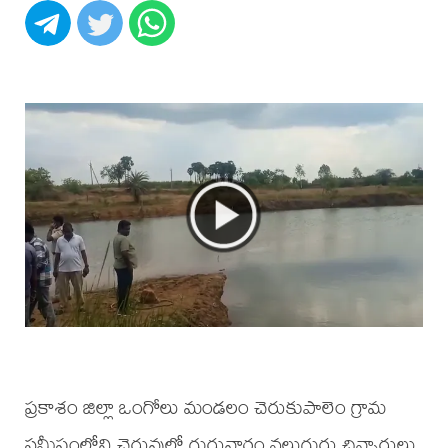
ప్రకాశం జిల్లా ఒంగోలు మండలం చెరుకుపాలెం గ్రామ
సమీపంలోని చెరువులో గురువారం నలుగురు చిన్నారులు