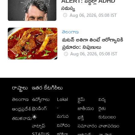
ALERT: పెద్దల్లో ADHD
సమస్య
Aug 06, 2026, 05:08 IST
తెలంగాణ
మటన్ అతిగా తింటే ఆరోగ్యానికి
ప్రమాదం: నిపుణులు
Aug 06, 2026, 05:08 IST
రాష్ట్రాలు
ఇతర కేటగిరీలు
తెలంగాణ
ఉద్యోగాలు
Lokal
క్రైమ్
విద్య
-
ట్రెండింగ్
జాతీయం
రైతు
ఆంధ్రప్రదేశ్
మగువ
కుటుంబం
🌟
భక్తి
తమిళనాడు
వినోదం
వాట్సాప్
సమాచారం
వాతావరణం
STATUS
కరోనా
క్లాసిఫైడ్స్
వ్యాపార