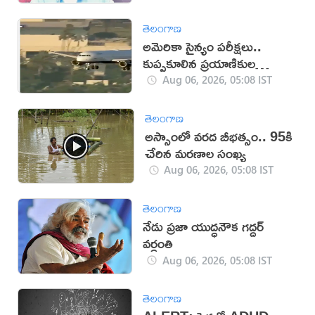
తెలంగాణ
అమెరికా సైన్యం పరీక్షలు..
కుప్పకూలిన ప్రయాణికుల
విమానం
Aug 06, 2026, 05:08 IST
తెలంగాణ
అస్సాంలో వ‌ర‌ద బీభ‌త్సం.. 95కి
చేరిన మ‌ర‌ణాల సంఖ్య‌
Aug 06, 2026, 05:08 IST
తెలంగాణ
నేడు ప్రజా యుద్ధనౌక గద్దర్
వర్ధంతి
Aug 06, 2026, 05:08 IST
తెలంగాణ