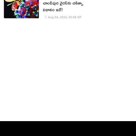
చాందీపుర వైరస్‌కు చికిత్సా
విధానం ఇదే!
Aug 04, 2026, 05:08 IST