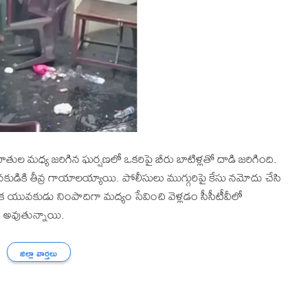
హితుల మధ్య జరిగిన ఘర్షణలో ఒకరిపై బీరు బాటిళ్లతో దాడి జరిగింది.
ి తీవ్ర గాయాలయ్యాయి. పోలీసులు ముగ్గురిపై కేసు నమోదు చేసి
ా ఒక యువకుడు నింపాదిగా మద్యం సేవించి వెళ్లడం సీసీటీవీలో
్ అవుతున్నాయి.
జిల్లా వార్తలు