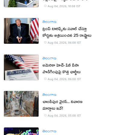
Aug 04, 2026, 10:08 IST
తెలంగాణ
ట్రంప్ టారిఫ్స్‌ను స‌వాల్ చేస్తూ
కోర్టును ఆశ్ర‌యించిన 25 రాష్ట్రాలు
Aug 04, 2026, 06:08 IST
తెలంగాణ
అమెరికా హెచ్-1బీ వీసా
పొడిగింపుపై కొత్త ఛార్జీలు
Aug 04, 2026, 06:08 IST
తెలంగాణ
చాందీపుర వైరస్.. నివారణ
మార్గాలు ఇవే!
Aug 04, 2026, 05:08 IST
తెలంగాణ