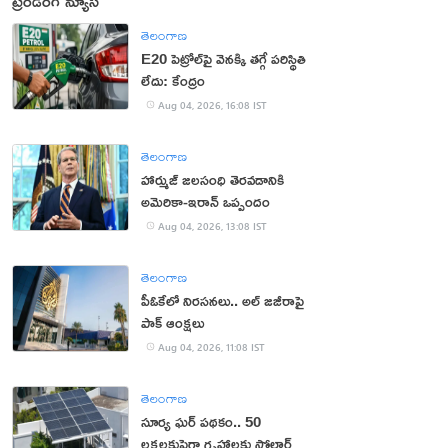
ట్రెండింగ్ న్యూస్
తెలంగాణ
E20 పెట్రోల్‌పై వెనక్కి తగ్గే పరిస్థితి
లేదు: కేంద్రం
Aug 04, 2026, 16:08 IST
తెలంగాణ
హార్ముజ్ జలసంధి తెరవడానికి
అమెరికా-ఇరాన్ ఒప్పందం
Aug 04, 2026, 13:08 IST
తెలంగాణ
పీఓకేలో నిరసనలు.. అల్ జజీరాపై
పాక్ ఆంక్షలు
Aug 04, 2026, 11:08 IST
తెలంగాణ
సూర్య ఘర్ పథకం.. 50
లక్షలకుపైగా గృహాలకు సోలార్