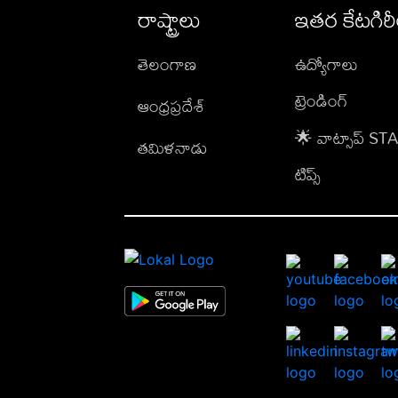
రాష్ట్రాలు
ఇతర కేటగిర
తెలంగాణ
ఉద్యోగాలు
ట్రెండింగ్
ఆంధ్రప్రదేశ్
🌟 వాట్సాప్ S
తమిళనాడు
టిప్స్