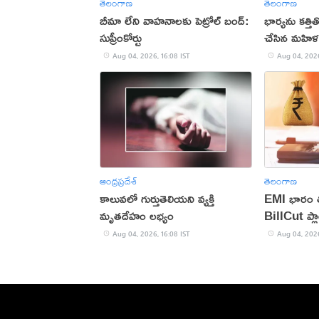
తెలంగాణ
తెలంగాణ
బీమా లేని వాహనాలకు పెట్రోల్ బంద్:
భార్యను కత్త
సుప్రీంకోర్టు
చేసిన మహిళ
Aug 04, 2026, 16:08 IST
Aug 04, 2026
ఆంధ్రప్రదేశ్
తెలంగాణ
కాలువలో గుర్తుతెలియని వ్యక్తి
EMI భారం తగ
మృతదేహం లభ్యం
BillCut ప్లా
Aug 04, 2026, 16:08 IST
Aug 04, 2026