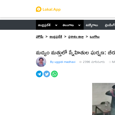
ఆంధ్రప్రదేశ్
తెలంగాణ
ఉద్యోగాలు
ట్రెండింగ్
హోమ్
ఆంధ్రప్రదేశ్
ప్రకాశం జిల్లా
ఒంగోలు
మద్యం మత్తులో స్నేహితుల ఘర్షణ: బీరు 
By uggidi madhavi
2396
చూసినవారు
Ma