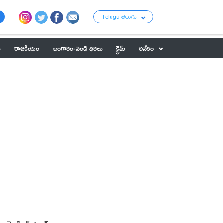
Telugu తెలుగు
ు
రాజకీయం
బంగారం-వెండి ధరలు
క్రైమ్
అనేకం