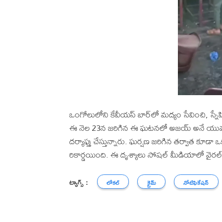
ఒంగోలులోని కేవీయస్ బార్‌లో మద్యం సేవించి, స్నే
ఈ నెల 23న జరిగిన ఈ ఘటనలో అజయ్ అనే యువకుడిక
దర్యాప్తు చేస్తున్నారు. ఘర్షణ జరిగిన తర్వాత కూడ
రికార్డయింది. ఈ దృశ్యాలు సోషల్ మీడియాలో వైరల
ట్యాగ్స్ :
లోకల్
క్రైమ్
నోటిఫికేషన్