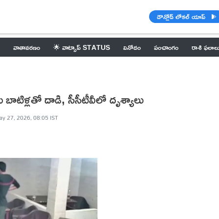
డౌన్లోడ్ లోకల్ యాప్
వాతావరణం
🌟 వాట్సాప్ STATUS
వినోదం
పంచాంగం
రాశి ఫలాల
బాటిళ్లతో దాడి, సీసీటీవీలో దృశ్యాలు
y 27, 2026, 08:05 IST