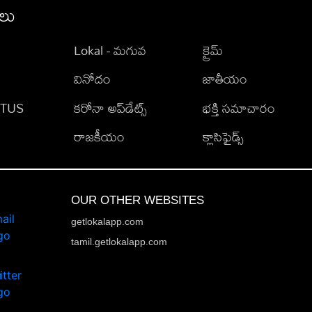
ీలు
Lokal - మగువ
క్రైమ్
వినోదం
జాతీయం
TATUS
కరోనా అప్‌డేట్స్
భక్తి సమాచారం
రాజకీయం
క్లాసిఫైడ్స్
OUR OTHER WEBSITES
getlokalapp.com
tamil.getlokalapp.com