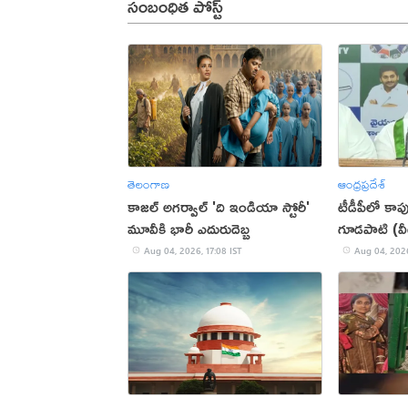
సంబంధిత పోస్ట్
తెలంగాణ
ఆంధ్రప్రదేశ్
కాజల్ అగర్వాల్ 'ది ఇండియా స్టోరీ'
టీడీపీలో కాప
మూవీకి భారీ ఎదురుదెబ్బ
గూడపాటి (వ
Aug 04, 2026, 17:08 IST
Aug 04, 2026