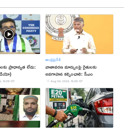
ఆంధ్రప్రదేశ్
ులకు ప్రాధాన్యత లేదు:
వాతావరణ మార్పులపై రైతులకు
ీడియో)
అవగాహన కల్పించాలి: సీఎం
, 16:08 IST
Aug 04, 2026, 16:08 IST