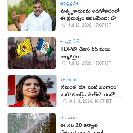
ఆంధ్రప్రదేశ్
మత్స్యకారులను ఆదుకోవడంలో
ఈ ప్రభుత్వం విఫలమైంది: బొత్స
సత్యనారాయణ
Jul 13, 2026, 17:07 IST
ఆంధ్రప్రదేశ్
TDPలో చేరిన 85 మంది
కార్యకర్తలు
Jul 13, 2026, 17:07 IST
తెలంగాణ
సమంత 'మా ఇంటి బంగారం'
మరో రికార్డ్.. సౌత్‌లో రెండో
స్థానం!
Jul 13, 2026, 16:07 IST
తెలంగాణ
ఈ నెల 20 తర్వాత
దేశవ్యాప్తంగా వర్షాలు!