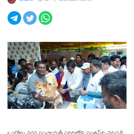
ఒంగోలు నగర పంచాయతీ పరిధిలోని సంతపేట వెటర్నరీ