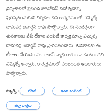
వైద్యశాలలో ప్రపంచ జూనోసిస్ దినోత్సవాన్ని
పురస్కరించుకుని నిర్వహించిన కార్యక్రమంలో ఎమ్మెల్యే
దామచర్ల జనార్దన్ రావు పాల్గొన్నారు. ఈ సందర్భంగా
శునకాలకు వేసే టీకాల పంపిణీ కార్యక్రమాన్ని ఎమ్మెల్యే
దామచర్ల జనార్దన్ రావు ప్రారంభించారు. శునకాలకు ఈ
టీకాలు వేయడం వల్ల రాబిస్ వ్యాధి రాకుండా ఉంటుందని
ఎమ్మెల్యే అన్నారు. కార్యక్రమంలో సంబంధిత అధికారులు
పాల్గొన్నారు.
ట్యాగ్స్ :
లోకల్
ఇతర కంటెంట్
జిల్లా వార్తలు