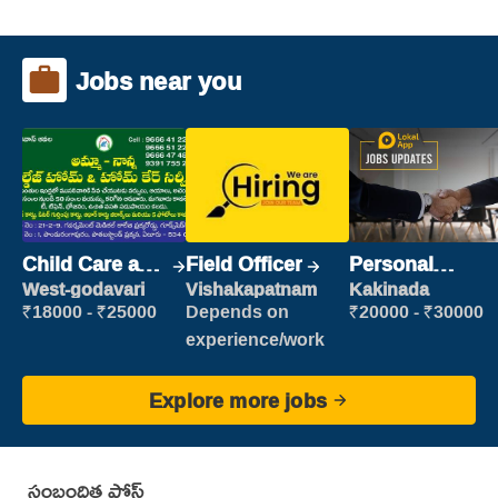
Jobs near you
Child Care and
Field Officer
Personal
Patient care
Assistant
West-godavari
Vishakapatnam
Kakinada
₹18000 - ₹25000
Depends on
₹20000 - ₹30000
experience/work
Explore more jobs
సంబంధిత పోస్ట్